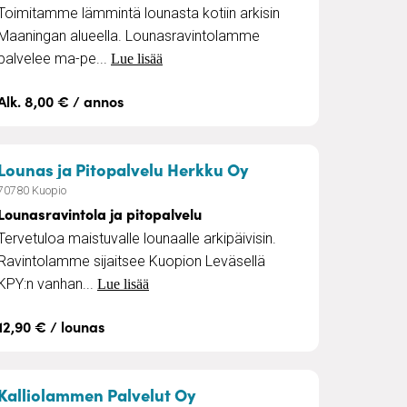
Toimitamme lämmintä lounasta kotiin arkisin
Maaningan alueella. Lounasravintolamme
palvelee ma-pe...
Lue lisää
Alk. 8,00 € / annos
– Lounasravintola ja
Lounas ja Pitopalvelu Herkku Oy
70780 Kuopio
Lounasravintola ja pitopalvelu
Tervetuloa maistuvalle lounaalle arkipäivisin.
Ravintolamme sijaitsee Kuopion Leväsellä
KPY:n vanhan...
Lue lisää
12,90 € / lounas
t
– Pitopalvelu
Kalliolammen Palvelut Oy