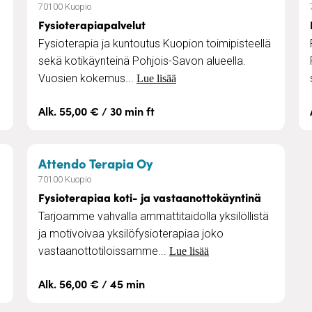
70100 Kuopio
Fysioterapiapalvelut
Fysioterapia ja kuntoutus Kuopion toimipisteellä
sekä kotikäynteinä Pohjois-Savon alueella.
Vuosien kokemus...
Lue lisää
Alk. 55,00 € / 30 min ft
 terapia
– Fysioterapiaa koti- ja v
Attendo Terapia Oy
70100 Kuopio
Fysioterapiaa koti- ja vastaanottokäyntinä
Tarjoamme vahvalla ammattitaidolla yksilöllistä
ja motivoivaa yksilöfysioterapiaa joko
vastaanottotiloissamme...
Lue lisää
Alk. 56,00 € / 45 min