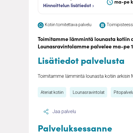
ma-pe kl
Hinnoittelun lisätiedot ›
Kotiin tomitettava palvelu
Toimipisteessä
Toimitamme lämmintä lounasta kotiin a
Lounasravintolamme palvelee ma-pe 10
Lisätiedot palvelusta
Toimitamme lämmintä lounasta kotiin arkisin 
Ateriat kotiin
Lounasravintolat
Pitopalvelu
Jaa palvelu
Palveluksessanne