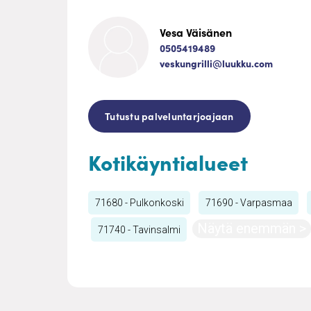
Vesa Väisänen
0505419489
veskungrilli@luukku.com
Tutustu palveluntarjoajaan
Kotikäyntialueet
71680 - Pulkonkoski
71690 - Varpasmaa
Näytä enemmän >
71740 - Tavinsalmi