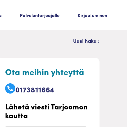
a
Palveluntarjoajalle
Kirjautuminen
Uusi haku ›
Ota meihin yhteyttä
0173811664
Lähetä viesti Tarjoomon
kautta