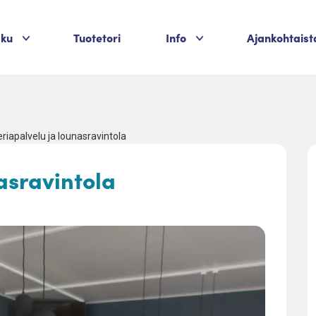
Palvelukategoriat
Palvelukategoriat
aku
Tuotetori
Info
Ajankohtaist
riapalvelu ja lounasravintola
asravintola