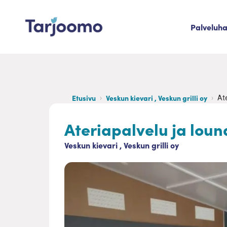
Siirry sisältöön
Palveluh
Tarjoomo etusivu
Etusivu
Veskun kievari , Veskun grilli oy
Ate
Ateriapalvelu ja loun
Veskun kievari , Veskun grilli oy