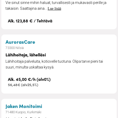
Vie sinut sinne mihin haluat, turvallisesti ja mukavasti perille ja
takaisin. Saattajina aina...
Lue lisää
Alk. 123,88 € / Tehtävä
– Lähihoitaja, lähelläsi
AurorasCare
73300 Nilsiä
Lähihoitaja, lähelläsi
Lähihoitaja palveluita, kotiovelle tuotuna. Olipa tarve pieni tai
suuri, minulta uskaltaa kysyä.
Alk. 45,00 €/h (alv0%)
56,48€ (alv25,5%)
– Muutot ja kuljetukset
Jaken Monitoimi
71480 Kuopio, Kurkimäki