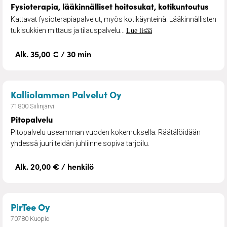
Fysioterapia, lääkinnälliset hoitosukat, kotikuntoutus
Kattavat fysioterapiapalvelut, myös kotikäynteinä. Lääkinnällisten
tukisukkien mittaus ja tilauspalvelu...
Lue lisää
Alk. 35,00 € / 30 min
– Pitopalvelu
Kalliolammen Palvelut Oy
71800 Siilinjärvi
Pitopalvelu
Pitopalvelu useamman vuoden kokemuksella. Räätälöidään
yhdessä juuri teidän juhliinne sopiva tarjoilu.
Alk. 20,00 € / henkilö
– Neuropsykiatrinen valmennus
PirTee Oy
70780 Kuopio