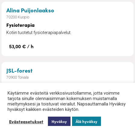
– Fysioterapia
Alina Puijonlaakso
70200 Kuopio
Fysioterapia
Kotiin tuotetut fysioterapiapalvelut.
53,00 € / h
– Kuivaa koivuklapia kotiin tuotuna
JSL-forest
70900 Toivala
Kuivaa koivuklapia kotiin tuotuna
Käytämme evästeitä verkkosivustollamme, jotta voimme
Polttopuuta kotiin kuljetettuna Kuopioon ja Siilinjärvelle ja Koillis-
tarjota sinulle olennaisimman kokemuksen muistamalla
Savoon.
mieltymyksesi ja toistuvat vierailut. Napsauttamalla Hyväksy
hyväksyt kaikkien evästeiden käytön.
95,00 € / heittokuutio koivuklapia
Evästeasetukset
Hyväksy
Älä hyväksy