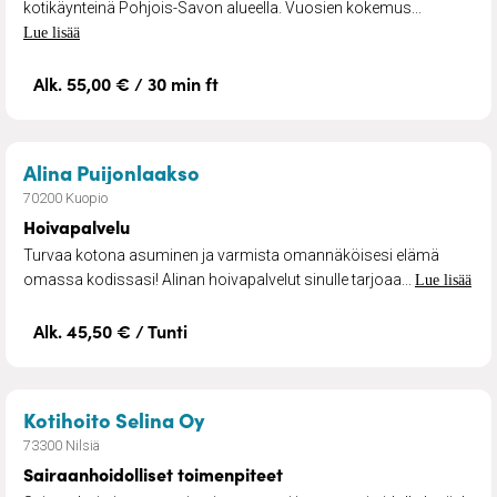
kotikäynteinä Pohjois-Savon alueella. Vuosien kokemus...
Lue lisää
Alk. 55,00 € / 30 min ft
– Hoivapalvelu
Alina Puijonlaakso
70200 Kuopio
Hoivapalvelu
Turvaa kotona asuminen ja varmista omannäköisesi elämä
omassa kodissasi! Alinan hoivapalvelut sinulle tarjoaa...
Lue lisää
Alk. 45,50 € / Tunti
– Sairaanhoidolliset toimenpit
Kotihoito Selina Oy
73300 Nilsiä
Sairaanhoidolliset toimenpiteet