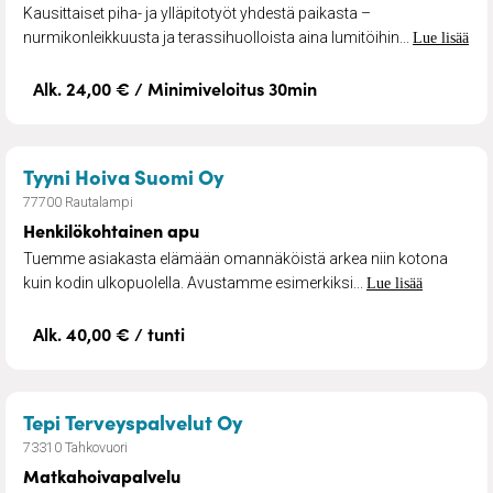
Kausittaiset piha- ja ylläpitotyöt yhdestä paikasta –
nurmikonleikkuusta ja terassihuolloista aina lumitöihin...
Lue lisää
Alk. 24,00 € / Minimiveloitus 30min
– Henkilökohtainen apu
Tyyni Hoiva Suomi Oy
77700 Rautalampi
Henkilökohtainen apu
Tuemme asiakasta elämään omannäköistä arkea niin kotona
kuin kodin ulkopuolella. Avustamme esimerkiksi...
Lue lisää
Alk. 40,00 € / tunti
– Matkahoivapalvelu
Tepi Terveyspalvelut Oy
73310 Tahkovuori
Matkahoivapalvelu