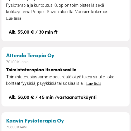
Fysioterapia ja kuntoutus Kuopion toimipisteellä sekä
kotikäynteinä Pohjois-Savon alueella. Vuosien kokemus...
Lue lisää
Alk. 55,00 € / 30 min ft
– Toimintaterapiaa itsemaksav
Attendo Terapia Oy
70100 Kuopio
Toimintaterapiaa itsemaksaville
Toimintaterapiassamme saat räätälöityä tukea sinulle, joka
kohtaat fyysisiä, psyykkisiä tai sosiaalisia...
Lue lisää
Alk. 56,00 € / 45 min /vastaanottokäynti
– Fysioterapia, lääkinnälli
Kaavin Fysioterapia Oy
73600 KAAVI