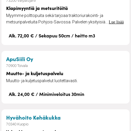
73200 Varpaisjärvi
Klapimyyntiä ja metsuritöitä
Myymme polttopuita sekä tarjoaa traktoriurakointi- ja
metsuripalveluita Pohjois-Savossa. Palvelen yksityisiä...
Lue lisää
Alk. 72,00 € / Sekapuu 50cm / heitto m3
– Muutto- ja kuljetuspalvelu
ApuSiili Oy
70900 Toivala
Muutto- ja kuljetuspalvelu
Muutto- ja kuljetuspalvelut luotettavasti.
Alk. 24,00 € / Minimiveloitus 30min
– Voice Massage- terapia
Hyvähoito Kehäkukka
70340 Kuopio