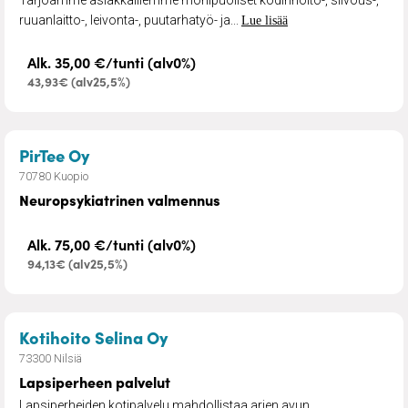
Tarjoamme asiakkaillemme monipuoliset kodinhoito-, siivous-,
ruuanlaitto-, leivonta-, puutarhatyö- ja...
Lue lisää
Alk. 35,00 €/tunti (alv0%)
43,93€ (alv25,5%)
– Neuropsykiatrinen valmennus
PirTee Oy
70780 Kuopio
Neuropsykiatrinen valmennus
Alk. 75,00 €/tunti (alv0%)
94,13€ (alv25,5%)
– Lapsiperheen palvelut
Kotihoito Selina Oy
73300 Nilsiä
Lapsiperheen palvelut
Lapsiperheiden kotipalvelu mahdollistaa arjen avun