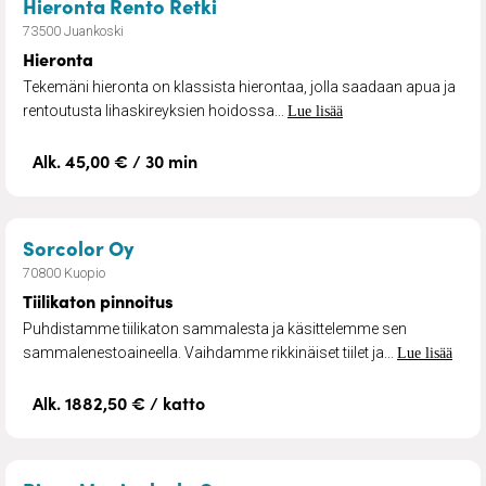
– Hieronta
Hieronta Rento Retki
73500 Juankoski
Hieronta
Tekemäni hieronta on klassista hierontaa, jolla saadaan apua ja
rentoutusta lihaskireyksien hoidossa...
Lue lisää
Alk. 45,00 € / 30 min
– Tiilikaton pinnoitus
Sorcolor Oy
70800 Kuopio
Tiilikaton pinnoitus
Puhdistamme tiilikaton sammalesta ja käsittelemme sen
sammalenestoaineella. Vaihdamme rikkinäiset tiilet ja...
Lue lisää
Alk. 1882,50 € / katto