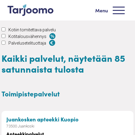
Siirry sisältöön
Menu
Tarjoomo etusivu
Kotiin tomitettava palvelu
Kotitalousvähennys
Palvelusetelituottaja
Kaikki palvelut, näytetään 85
satunnaista tulosta
Toimipistepalvelut
– Apteekkipalvelut
Juankosken apteekki Kuopio
73500 Juankoski
Apteekkipalvelut