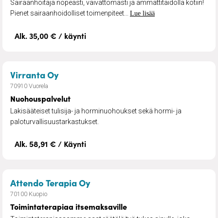
Sairaanhoitaja nopeasti, vaivattomasti ja ammattitaidolla kotiin!
Pienet sairaanhoidolliset toimenpiteet...
Lue lisää
Alk. 35,00 € / käynti
– Nuohouspalvelut
Virranta Oy
70910 Vuorela
Nuohouspalvelut
Lakisääteiset tulisija- ja horminuohoukset sekä hormi- ja
paloturvallisuustarkastukset.
Alk. 58,91 € / Käynti
– Toimintaterapiaa itsemaksav
Attendo Terapia Oy
70100 Kuopio
Toimintaterapiaa itsemaksaville