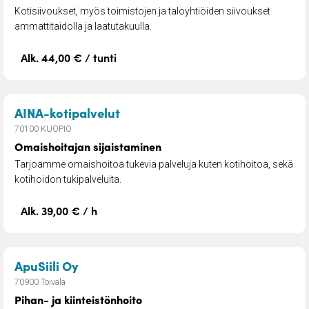
Kotisiivoukset, myös toimistojen ja taloyhtiöiden siivoukset
ammattitaidolla ja laatutakuulla.
Alk. 44,00 € / tunti
– Omaishoitajan sijaistaminen
AINA-kotipalvelut
70100 KUOPIO
Omaishoitajan sijaistaminen
Tarjoamme omaishoitoa tukevia palveluja kuten kotihoitoa, sekä
kotihoidon tukipalveluita.​
Alk. 39,00 € / h
– Pihan- ja kiinteistönhoito
ApuSiili Oy
70900 Toivala
Pihan- ja kiinteistönhoito