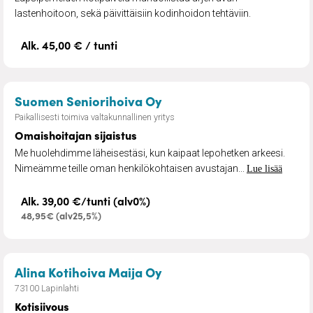
lastenhoitoon, sekä päivittäisiin kodinhoidon tehtäviin.
Alk. 45,00 € / tunti
– Omaishoitajan sijaistus
Suomen Seniorihoiva Oy
Paikallisesti toimiva valtakunnallinen yritys
Omaishoitajan sijaistus
Me huolehdimme läheisestäsi, kun kaipaat lepohetken arkeesi.
Nimeämme teille oman henkilökohtaisen avustajan...
Lue lisää
Alk. 39,00 €/tunti (alv0%)
48,95€ (alv25,5%)
– Kotisiivous
Alina Kotihoiva Maija Oy
73100 Lapinlahti
Kotisiivous