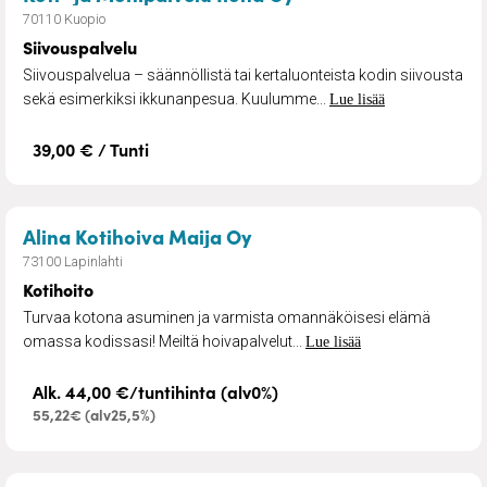
70110 Kuopio
Siivouspalvelu
Siivouspalvelua – säännöllistä tai kertaluonteista kodin siivousta
sekä esimerkiksi ikkunanpesua. Kuulumme...
Lue lisää
39,00 € / Tunti
– Kotihoito
Alina Kotihoiva Maija Oy
73100 Lapinlahti
Kotihoito
Turvaa kotona asuminen ja varmista omannäköisesi elämä
omassa kodissasi! Meiltä hoivapalvelut...
Lue lisää
Alk. 44,00 €/tuntihinta (alv0%)
55,22€ (alv25,5%)