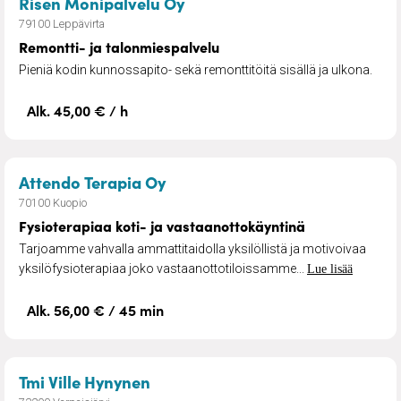
– Remontti- ja talonmiespal
Risen Monipalvelu Oy
79100 Leppävirta
Remontti- ja talonmiespalvelu
Pieniä kodin kunnossapito- sekä remonttitöitä sisällä ja ulkona.
Alk. 45,00 € / h
– Fysioterapiaa koti- ja vasta
Attendo Terapia Oy
70100 Kuopio
Fysioterapiaa koti- ja vastaanottokäyntinä
Tarjoamme vahvalla ammattitaidolla yksilöllistä ja motivoivaa
yksilöfysioterapiaa joko vastaanottotiloissamme...
Lue lisää
Alk. 56,00 € / 45 min
– Klapimyyntiä ja metsuritöitä
Tmi Ville Hynynen