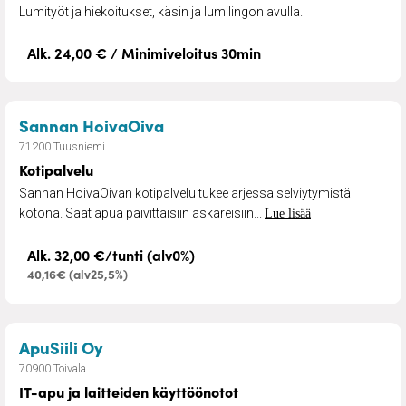
Lumityöt ja hiekoitukset, käsin ja lumilingon avulla.
Alk. 24,00 € / Minimiveloitus 30min
– Kotipalvelu
Sannan HoivaOiva
71200 Tuusniemi
Kotipalvelu
Sannan HoivaOivan kotipalvelu tukee arjessa selviytymistä
kotona. Saat apua päivittäisiin askareisiin...
Lue lisää
Alk. 32,00 €/tunti (alv0%)
40,16€ (alv25,5%)
– IT-apu ja laitteiden käyttöönotot
ApuSiili Oy
70900 Toivala
IT-apu ja laitteiden käyttöönotot