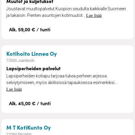
Muutot ja kuljetukset
Joustavat muuttopalvelut Kuopion seudulta kaikkialle Suomeen
ja takaisin. Pienten asuntojen kotimuutot...
Lue lisää
Alk. 59,00 € / tunti
– Lapsiperheiden palvelut
Kotihoito Linnea Oy
73500 Juankoski
Lapsiperheiden palvelut
Lapsiperheiden kotiapu tarjoaa tukea perheen arjessa
selviytymiseen, myös äkillisissä tapauksessa esimerkiksi...
Lue lisää
Alk. 45,00 € / tunti
– Toimintaterapia
M T KotiKunto Oy
73360 Pajulahti