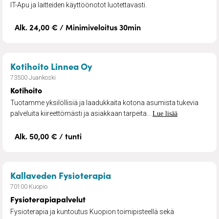
IT-Apu ja laitteiden käyttöönotot luotettavasti.
Alk. 24,00 € / Minimiveloitus 30min
– Kotihoito
Kotihoito Linnea Oy
73500 Juankoski
Kotihoito
Tuotamme yksilöllisiä ja laadukkaita kotona asumista tukevia
palveluita kiireettömästi ja asiakkaan tarpeita...
Lue lisää
Alk. 50,00 € / tunti
– Fysioterapiapalvelut
Kallaveden Fysioterapia
70100 Kuopio
Fysioterapiapalvelut
Fysioterapia ja kuntoutus Kuopion toimipisteellä sekä