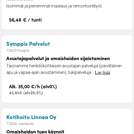
Isommat ja pienemmät maalaus ja remontointityöt.
56,48 € / tunti
– Avustajapalvelut ja omaishoid
Symppis Palvelut
70600 Kuopio
Avustajapalvelut ja omaishoidon sijaistaminen
Tarjoamme henkilökohtaisen avustajan palveluja (päivittäinen
apu ja vapaa-ajan avustaminen), tukipalveluja...
Lue lisää
Alk. 35,00 €/h (alv0%)
43,93€ (alv25,5%)
– Omaishoidon tuen käynnit
Kotihoito Linnea Oy
73500 Juankoski
Omaishoidon tuen käynnit