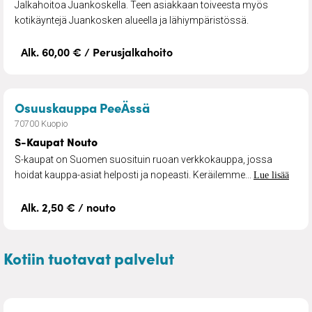
Jalkahoitoa Juankoskella. Teen asiakkaan toiveesta myös
kotikäyntejä Juankosken alueella ja lähiympäristössä.
Alk. 60,00 € / Perusjalkahoito
– S-Kaupat Nouto
Osuuskauppa PeeÄssä
70700 Kuopio
S-Kaupat Nouto
S-kaupat on Suomen suosituin ruoan verkkokauppa, jossa
hoidat kauppa-asiat helposti ja nopeasti. Keräilemme...
Lue lisää
Alk. 2,50 € / nouto
Kotiin tuotavat palvelut