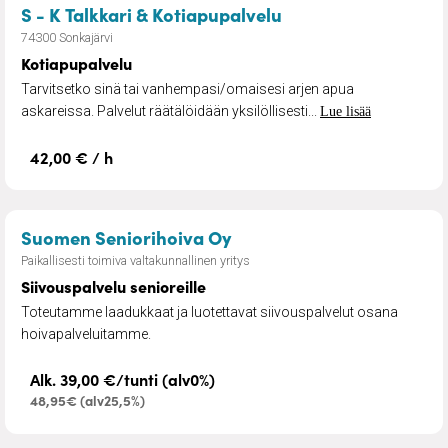
– Kotiapupalvelu
S - K Talkkari & Kotiapupalvelu
74300 Sonkajärvi
Kotiapupalvelu
Tarvitsetko sinä tai vanhempasi/omaisesi arjen apua
askareissa. Palvelut räätälöidään yksilöllisesti...
Lue lisää
42,00 € / h
– Siivouspalvelu senioreil
Suomen Seniorihoiva Oy
Paikallisesti toimiva valtakunnallinen yritys
Siivouspalvelu senioreille
Toteutamme laadukkaat ja luotettavat siivouspalvelut osana
hoivapalveluitamme.
Alk. 39,00 €/tunti (alv0%)
48,95€ (alv25,5%)