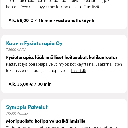
Toimintaterapiassamme saat räätälöityä tukea sinulle, joka
kohtaat fyysisiä, psyykkisiä tai sosiaalisia...
Lue lisää
Alk. 56,00 € / 45 min /vastaanottokäynti
– Fysioterapia, lääkinnälli
Kaavin Fysioterapia Oy
73600 KAAVI
Fysioterapia, lääkinnälliset hoitosukat, kotikuntoutus
Kattavat fysioterapiapalvelut, myös kotikäynteinä. Lääkinnällisten
tukisukkien mittaus ja tilauspalvelu...
Lue lisää
Alk. 35,00 € / 30 min
– Monipuolista kotipalvelua ikäih
Symppis Palvelut
70600 Kuopio
Monipuolista kotipalvelua ikäihmisille