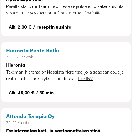
Päivittäistä toimintaamme on resepti- ja itsehoitolääkeneuvonta
sekä muu terveysneuvonta. Opastamme...
Lue lisää
Alk. 2,00 € / reseptin uusinta
– Hieronta
Hieronta Rento Retki
73500 Juankoski
Hieronta
Tekemäni hieronta on klassista hierontaa, jolla saadaan apua ja
rentoutusta lihaskireyksien hoidossa...
Lue lisää
Alk. 45,00 € / 30 min
– Fysioterapiaa koti- ja vasta
Attendo Terapia Oy
70100 Kuopio
Fysioterapiaa koti- ja vastaanottokäyntinä