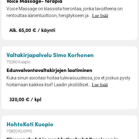
Voice Massage- terapia
Voice Massage on klassista hierontaa, jonka tavoitteena on
rentouttaa äänentuottoon, hengitykseen ja...
Lue lisää
Alk. 65,00 € / käynti
– Edunvalvontava
Valtakirjapalvelu Simo Korhonen
70260 Kuopio
Edunvalvontavaltakirjojen laatiminen
Kuka sinun asioitasi hoitaa tulevaisuudessa, jos et joskus pysty
hoitamaan kaikkea itse? Laadin yksilölliset...
Lue lisää
320,00 € / kpl
– Siivouspalvelut ja muut kotipal
HohtoKoti Kuopio
70820 KUOPIO