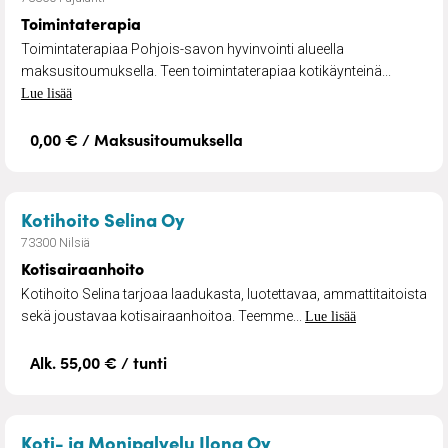
Toimintaterapia
Toimintaterapiaa Pohjois-savon hyvinvointi alueella
maksusitoumuksella. Teen toimintaterapiaa kotikäynteinä...
Lue lisää
0,00 € / Maksusitoumuksella
– Kotisairaanhoito
Kotihoito Selina Oy
73300 Nilsiä
Kotisairaanhoito
Kotihoito Selina tarjoaa laadukasta, luotettavaa, ammattitaitoista
sekä joustavaa kotisairaanhoitoa. Teemme...
Lue lisää
Alk. 55,00 € / tunti
– Siivouspalvelu
Koti- ja Monipalvelu Ilona Oy