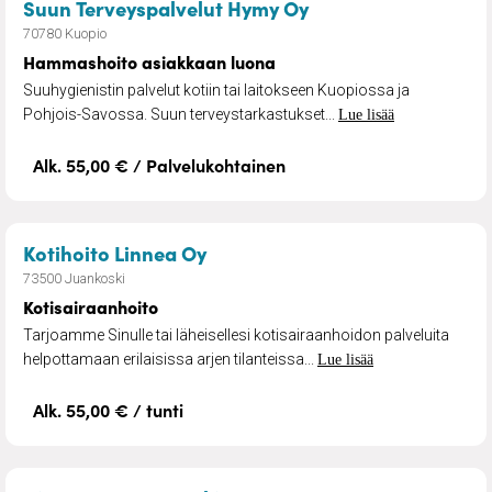
– Hammashoito asi
Suun Terveyspalvelut Hymy Oy
70780 Kuopio
Hammashoito asiakkaan luona
Suuhygienistin palvelut kotiin tai laitokseen Kuopiossa ja
Pohjois-Savossa. Suun terveystarkastukset...
Lue lisää
Alk. 55,00 € / Palvelukohtainen
– Kotisairaanhoito
Kotihoito Linnea Oy
73500 Juankoski
Kotisairaanhoito
Tarjoamme Sinulle tai läheisellesi kotisairaanhoidon palveluita
helpottamaan erilaisissa arjen tilanteissa...
Lue lisää
Alk. 55,00 € / tunti