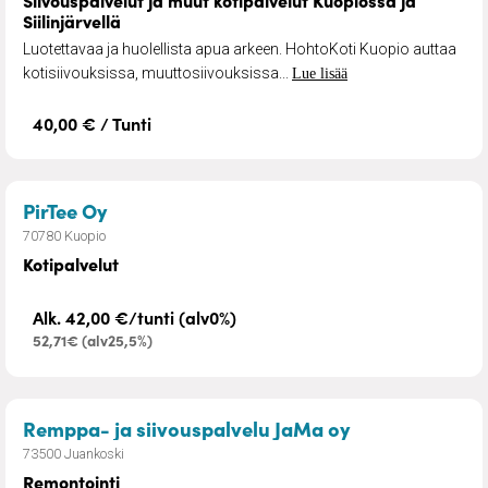
Siivouspalvelut ja muut kotipalvelut Kuopiossa ja
Siilinjärvellä
Luotettavaa ja huolellista apua arkeen. HohtoKoti Kuopio auttaa
kotisiivouksissa, muuttosiivouksissa...
Lue lisää
40,00 € / Tunti
– Kotipalvelut
PirTee Oy
70780 Kuopio
Kotipalvelut
Alk. 42,00 €/tunti (alv0%)
52,71€ (alv25,5%)
– Remontointi
Remppa- ja siivouspalvelu JaMa oy
73500 Juankoski
Remontointi