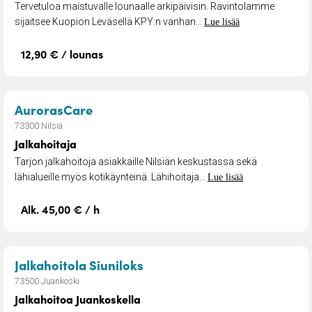
Tervetuloa maistuvalle lounaalle arkipäivisin. Ravintolamme
sijaitsee Kuopion Leväsellä KPY:n vanhan...
Lue lisää
12,90 € / lounas
– Jalkahoitaja
AurorasCare
73300 Nilsiä
Jalkahoitaja
Tarjon jalkahoitoja asiakkaille Nilsiän keskustassa sekä
lähialueille myös kotikäynteinä. Lähihoitaja...
Lue lisää
Alk. 45,00 € / h
– Jalkahoitoa Juankoskella
Jalkahoitola Siuniloks
73500 Juankoski
Jalkahoitoa Juankoskella