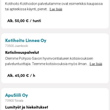
Kotihoito Kotihoidon palveluitamme ovat esimerkiksi kaupassa
tai apteekissa käynti, pienet...
Lue lisää
Alk. 50,00 € / tunti
– Kotisiivouspalvelut
Kotihoito Linnea Oy
73500 Juankoski
Kotisiivouspalvelut
Olemme Pohjois-Savon hyvinvointialueen kotisiivouksien
palveluntuottajia. Teemme kotisiivouksia myös ilman...
Lue lisää
Alk. 45,00 € / h
– Lumityöt ja hiekoitukset
ApuSiili Oy
70900 Toivala
Lumityöt ja hiekoitukset