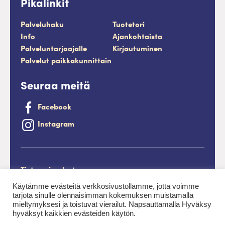
Pikalinkit
Palveluhaku
Tuotetori
Info
Ajankohtaista
Palveluntarjoajalle
Kirjautuminen
Palvelut paikkakunnittain
Seuraa meitä
Facebook
Instagram
Tietosuojaseloste
Saavutettavuusseloste
Käytämme evästeitä verkkosivustollamme, jotta voimme
tarjota sinulle olennaisimman kokemuksen muistamalla
Evästeet
mieltymyksesi ja toistuvat vierailut. Napsauttamalla Hyväksy
hyväksyt kaikkien evästeiden käytön.
Palveluntuottajan kirjautuminen.