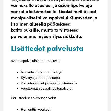
vanhuksille avustus- ja asiointipalveluja
vankalla kokemuksella. Lisäksi meiltä saat
monipuoliset siivouspalvelut Kiuruveden ja
Iisalmen alueella pääasiassa
kotitalouksille, mutta tarvittaessa
palvelemme myös yritysasiakkaita.
Lisätiedot palvelusta
avustuspalveluihimme kuuluvat:
Ruoanlaitto ja muut kotityöt
Kylvetys ja muu pesuapu
Asiointipalvelut ja muu avustaminen
Verottomat sosiaalihuoltopalvelut
Perusteelliset siivouspalvelut:
Remonttisiivoukset