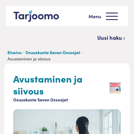
Siirry sisältöön
Menu
Tarjoomo etusivu
Uusi haku ›
Etusivu
Osuuskunta Savon Ossoojat
Avustaminen ja siivous
Avustaminen ja
siivous
Osuuskunta Savon Ossoojat