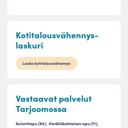
Kotitalousvähennys-
laskuri
Laske kotitalousvähennys
Vastaavat palvelut
Tarjoomossa
Asiointiapu (94),
Henkilökohtainen apu (71),