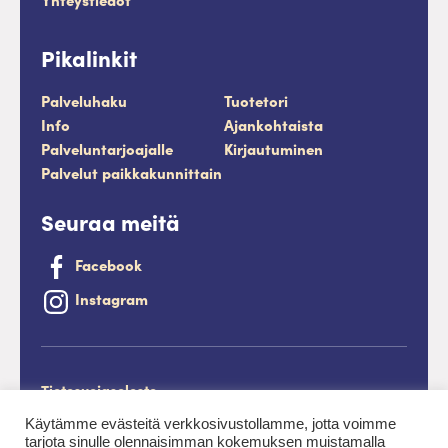
Pikalinkit
Palveluhaku
Tuotetori
Info
Ajankohtaista
Palveluntarjoajalle
Kirjautuminen
Palvelut paikkakunnittain
Seuraa meitä
Facebook
Instagram
Tietosuojaseloste
Saavutettavuusseloste
Käytämme evästeitä verkkosivustollamme, jotta voimme
tarjota sinulle olennaisimman kokemuksen muistamalla