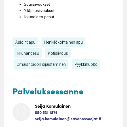
Suursiivoukset
Ylläpitosiivoukset
ikkunoiden pesut
Asiointiapu
Henkilökohtainen apu
Ikkunanpesu
Kotisiivous
Omaishoidon sijaistaminen
Pyykkihuolto
Palveluksessanne
Seija Komulainen
050 531 1874
seija.komulainen@savonossoojat.fi