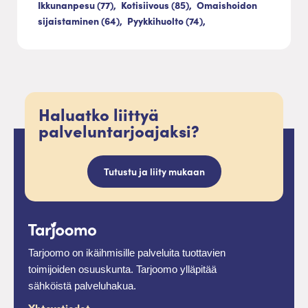
Ikkunanpesu (77),
Kotisiivous (85),
Omaishoidon
sijaistaminen (64),
Pyykkihuolto (74),
Haluatko liittyä
palveluntarjoajaksi?
Tutustu ja liity mukaan
Tarjoomo on ikäihmisille palveluita tuottavien
toimijoiden osuuskunta. Tarjoomo ylläpitää
sähköistä palveluhakua.
Yhteystiedot