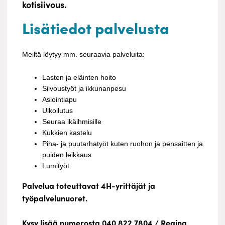
kotisiivous.
Lisätiedot palvelusta
Meiltä löytyy mm. seuraavia palveluita:
Lasten ja eläinten hoito
Siivoustyöt ja ikkunanpesu
Asiointiapu
Ulkoilutus
Seuraa ikäihmisille
Kukkien kastelu
Piha- ja puutarhatyöt kuten ruohon ja pensaitten ja
puiden leikkaus
Lumityöt
Palvelua toteuttavat 4H-yrittäjät ja
työpalvelunuoret.
Kysy lisää numerosta 040 822 7804 / Regina