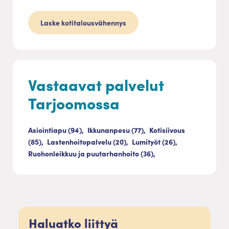
Laske kotitalousvähennys
Vastaavat palvelut
Tarjoomossa
Asiointiapu (94),
Ikkunanpesu (77),
Kotisiivous
(85),
Lastenhoitopalvelu (20),
Lumityöt (26),
Ruohonleikkuu ja puutarhanhoito (36),
Haluatko liittyä