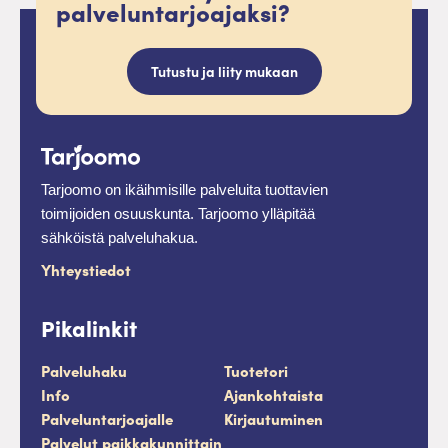
palveluntarjoajaksi?
Tutustu ja liity mukaan
Tarjoomo on ikäihmisille palveluita tuottavien
toimijoiden osuuskunta. Tarjoomo ylläpitää
sähköistä palveluhakua.
Yhteystiedot
Pikalinkit
Palveluhaku
Tuotetori
Info
Ajankohtaista
Palveluntarjoajalle
Kirjautuminen
Palvelut paikkakunnittain