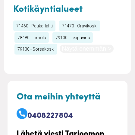
Kotikäyntialueet
71460 - Paukarlahti
71470 - Oravikoski
78480 - Timola
79100 - Leppävirta
Näytä enemmän >
79130 - Sorsakoski
Ota meihin yhteyttä
0408227804
Lähetä viesti Tarjoomon