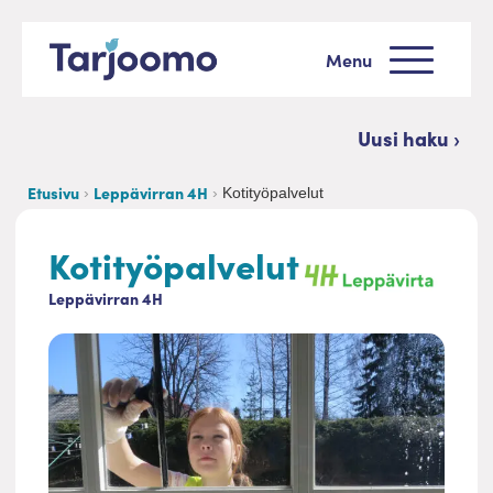
Siirry sisältöön
Menu
Tarjoomo etusivu
Uusi haku ›
Etusivu
Leppävirran 4H
Kotityöpalvelut
Kotityöpalvelut
Leppävirran 4H