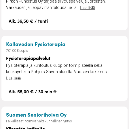
Pirkon Puhdistus Oy tarjoaa siivouspalveluja Joroisten,
Varkauden ja Leppävirran talousalueilla...
Lue lisää
Alk. 36,50 € / tunti
– Fysioterapiapalvelut
Kallaveden Fysioterapia
70100 Kuopio
Fysioterapiapalvelut
Fysioterapia ja kuntoutus Kuopion toimipisteellä sekä
kotikäynteinä Pohjois-Savon alueella. Vuosien kokemus...
Lue lisää
Alk. 55,00 € / 30 min ft
– Kiireetön kotihoito
Suomen Seniorihoiva Oy
Paikallisesti toimiva valtakunnallinen yritys
Kiireetön kotihoito