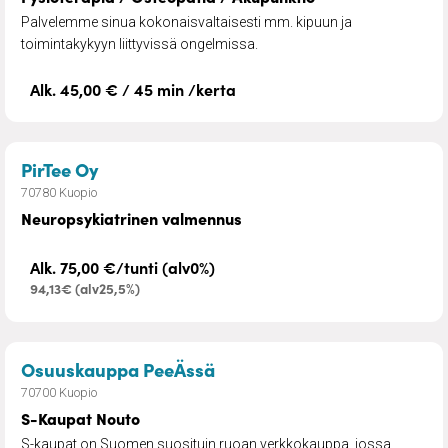
Palvelemme sinua kokonaisvaltaisesti mm. kipuun ja
toimintakykyyn liittyvissä ongelmissa.
Alk. 45,00 € / 45 min /kerta
– Neuropsykiatrinen valmennus
PirTee Oy
70780 Kuopio
Neuropsykiatrinen valmennus
Alk. 75,00 €/tunti (alv0%)
94,13€ (alv25,5%)
– S-Kaupat Nouto
Osuuskauppa PeeÄssä
70700 Kuopio
S-Kaupat Nouto
S-kaupat on Suomen suosituin ruoan verkkokauppa, jossa