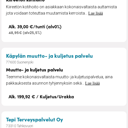
Kiireetön kotihoito on asiakkaan kokonaisvaltaista auttamista
jota voidaan toteuttaa muutamista kerroista...
Lue lisää
Alk. 39,00 €/tunti (alv0%)
48,95€ (alv25,5%)
– Muutto- ja k
Käpylän muutto- ja kuljetus palvelu
77600 Suonenjoki
Muutto- ja kuljetus palvelu
Teemme kokonaisvaltaista muutto- ja kuljetuspalvelua, aina
pakkauksesta asunnon tyhjennyksiin sekä...
Lue lisää
Alk. 199,92 € / Kuljetus/Urakka
– Matkahoivapalvelu
Tepi Terveyspalvelut Oy
73310 Tahkovuori