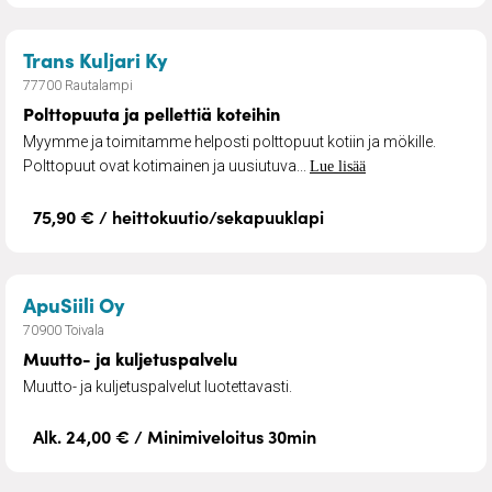
– Polttopuuta ja pellettiä koteihin
Trans Kuljari Ky
77700 Rautalampi
Polttopuuta ja pellettiä koteihin
Myymme ja toimitamme helposti polttopuut kotiin ja mökille.
Polttopuut ovat kotimainen ja uusiutuva...
Lue lisää
75,90 € / heittokuutio/sekapuuklapi
– Muutto- ja kuljetuspalvelu
ApuSiili Oy
70900 Toivala
Muutto- ja kuljetuspalvelu
Muutto- ja kuljetuspalvelut luotettavasti.
Alk. 24,00 € / Minimiveloitus 30min