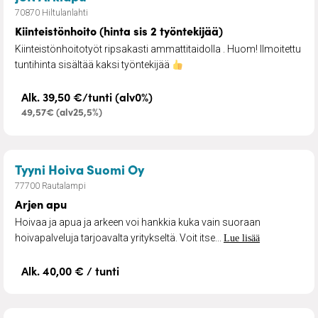
70870 Hiltulanlahti
Kiinteistönhoito (hinta sis 2 työntekijää)
Kiinteistönhoitotyöt ripsakasti ammattitaidolla . Huom! Ilmoitettu
tuntihinta sisältää kaksi työntekijää
Alk. 39,50 €/tunti (alv0%)
49,57€ (alv25,5%)
– Arjen apu
Tyyni Hoiva Suomi Oy
77700 Rautalampi
Arjen apu
Hoivaa ja apua ja arkeen voi hankkia kuka vain suoraan
hoivapalveluja tarjoavalta yritykseltä. Voit itse...
Lue lisää
Alk. 40,00 € / tunti