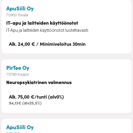
– IT-apu ja laitteiden käyttöönotot
ApuSiili Oy
70900 Toivala
IT-apu ja laitteiden käyttöönotot
IT-Apu ja laitteiden käyttöönotot luotettavasti.
Alk. 24,00 € / Minimiveloitus 30min
– Neuropsykiatrinen valmennus
PirTee Oy
70780 Kuopio
Neuropsykiatrinen valmennus
Alk. 75,00 €/tunti (alv0%)
94,13€ (alv25,5%)
– Pihan- ja kiinteistönhoito
ApuSiili Oy