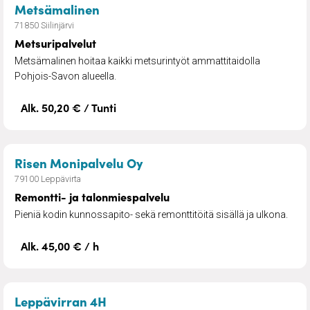
– Metsuripalvelut
Metsämalinen
71850 Siilinjärvi
Metsuripalvelut
Metsämalinen hoitaa kaikki metsurintyöt ammattitaidolla
Pohjois-Savon alueella.
Alk. 50,20 € / Tunti
– Remontti- ja talonmiespal
Risen Monipalvelu Oy
79100 Leppävirta
Remontti- ja talonmiespalvelu
Pieniä kodin kunnossapito- sekä remonttitöitä sisällä ja ulkona.
Alk. 45,00 € / h
– Kotityöpalvelut
Leppävirran 4H