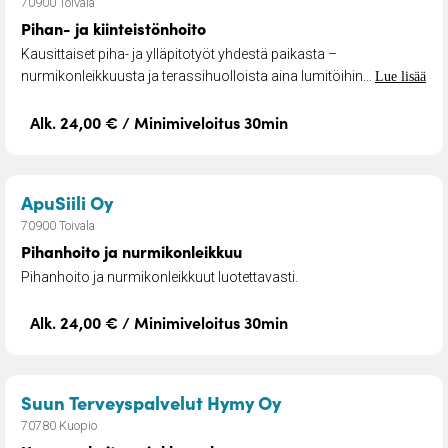
70900 Toivala
Pihan- ja kiinteistönhoito
Kausittaiset piha- ja ylläpitotyöt yhdestä paikasta –
nurmikonleikkuusta ja terassihuolloista aina lumitöihin...
Lue lisää
Alk. 24,00 € / Minimiveloitus 30min
– Pihanhoito ja nurmikonleikkuu
ApuSiili Oy
70900 Toivala
Pihanhoito ja nurmikonleikkuu
Pihanhoito ja nurmikonleikkuut luotettavasti.
Alk. 24,00 € / Minimiveloitus 30min
– Hammashoito asi
Suun Terveyspalvelut Hymy Oy
70780 Kuopio