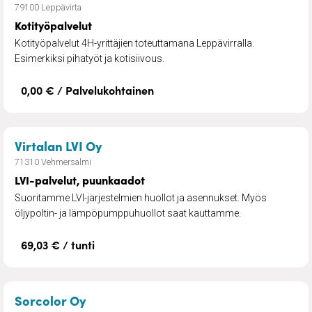
79100 Leppävirta
Kotityöpalvelut
Kotityöpalvelut 4H-yrittäjien toteuttamana Leppävirralla.
Esimerkiksi pihatyöt ja kotisiivous.
0,00 € / Palvelukohtainen
– LVI-palvelut, puunkaadot
Virtalan LVI Oy
71310 Vehmersalmi
LVI-palvelut, puunkaadot
Suoritamme LVI-järjestelmien huollot ja asennukset. Myös
öljypoltin- ja lämpöpumppuhuollot saat kauttamme.
69,03 € / tunti
– Tiilikaton pinnoitus
Sorcolor Oy