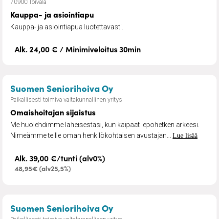
70900 Toivala
Kauppa- ja asiointiapu
Kauppa- ja asiointiapua luotettavasti.
Alk. 24,00 € / Minimiveloitus 30min
– Omaishoitajan sijaistus
Suomen Seniorihoiva Oy
Paikallisesti toimiva valtakunnallinen yritys
Omaishoitajan sijaistus
Me huolehdimme läheisestäsi, kun kaipaat lepohetken arkeesi.
Nimeämme teille oman henkilökohtaisen avustajan...
Lue lisää
Alk. 39,00 €/tunti (alv0%)
48,95€ (alv25,5%)
– Siivouspalvelu senioreil
Suomen Seniorihoiva Oy