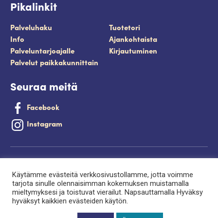
Pikalinkit
Palveluhaku
Tuotetori
Info
Ajankohtaista
Palveluntarjoajalle
Kirjautuminen
Palvelut paikkakunnittain
Seuraa meitä
Facebook
Instagram
Tietosuojaseloste
Käytämme evästeitä verkkosivustollamme, jotta voimme
Saavutettavuusseloste
tarjota sinulle olennaisimman kokemuksen muistamalla
mieltymyksesi ja toistuvat vierailut. Napsauttamalla Hyväksy
Evästeet
hyväksyt kaikkien evästeiden käytön.
Palveluntuottajan kirjautuminen.