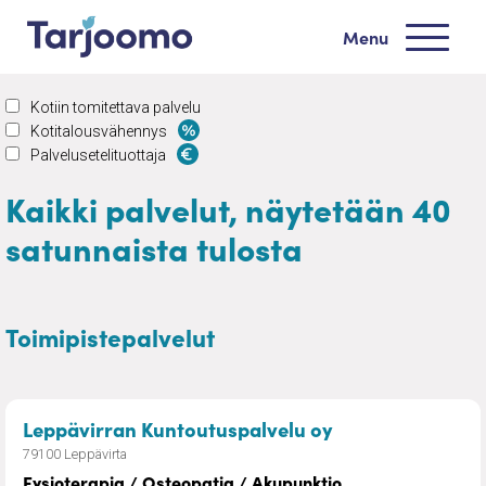
Siirry sisältöön
Menu
Tarjoomo etusivu
Kotiin tomitettava palvelu
Kotitalousvähennys
Palvelusetelituottaja
Kaikki palvelut, näytetään 40
satunnaista tulosta
Toimipistepalvelut
– Fysioterapia /
Leppävirran Kuntoutuspalvelu oy
79100 Leppävirta
Fysioterapia / Osteopatia / Akupunktio