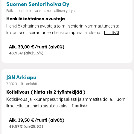
– Henkilökohtainen avus
Suomen Seniorihoiva Oy
Paikallisesti toimiva valtakunnallinen yritys
Henkilökohtainen avustaja
Henkilökohtainen avustaja toimii seniorin, vammautuneen tai
kroonisesti sairastuneen henkilön apuna ja tukena...
Lue lisää
Alk. 39,00 €/tunti (alv0%)
48,95€ (alv25,5%)
– Kotisiivous ( hinta sis 2 työntekijää )
JSN Arkiapu
70870 Hiltulanlahti
Kotisiivous ( hinta sis 2 työntekijää )
Kotisiivous ja ikkunanpesut ripsakasti ja ammattitaidolla. Huom!
Ilmoitettu tuntihinta sisältää kaksi...
Lue lisää
Alk. 39,50 €/tunti (alv0%)
49,57€ (alv25,5%)