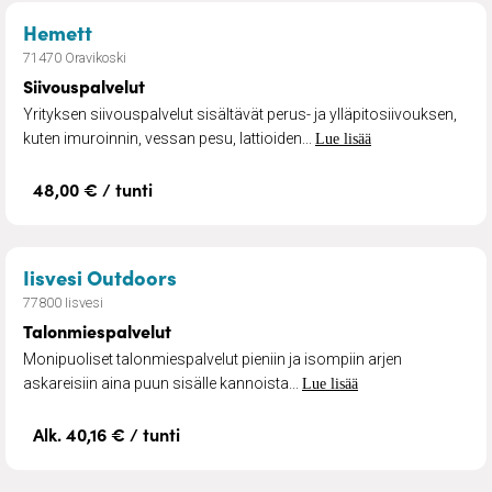
– Siivouspalvelut
Hemett
71470 Oravikoski
Siivouspalvelut
Yrityksen siivouspalvelut sisältävät perus- ja ylläpitosiivouksen,
kuten imuroinnin, vessan pesu, lattioiden...
Lue lisää
48,00 € / tunti
– Talonmiespalvelut
Iisvesi Outdoors
77800 Iisvesi
Talonmiespalvelut
Monipuoliset talonmiespalvelut pieniin ja isompiin arjen
askareisiin aina puun sisälle kannoista...
Lue lisää
Alk. 40,16 € / tunti