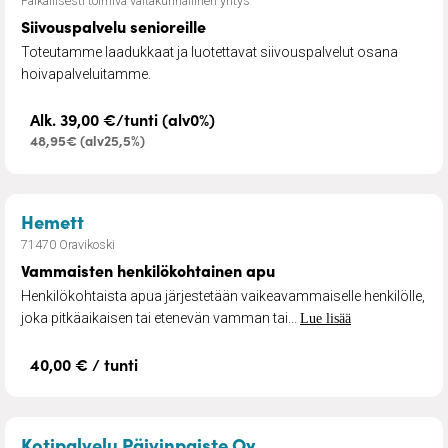
Paikallisesti toimiva valtakunnallinen yritys
Siivouspalvelu senioreille
Toteutamme laadukkaat ja luotettavat siivouspalvelut osana
hoivapalveluitamme.
Alk. 39,00 €/tunti (alv0%)
48,95€ (alv25,5%)
– Vammaisten henkilökohtainen apu
Hemett
71470 Oravikoski
Vammaisten henkilökohtainen apu
Henkilökohtaista apua järjestetään vaikeavammaiselle henkilölle,
joka pitkäaikaisen tai etenevän vamman tai...
Lue lisää
40,00 € / tunti
– Jalkojenhoito kotikä
Kotipalvelu Päivinpaiste Oy