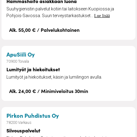
Hammashoito asiakkaan luona
Suuhygienistin palvelut kotiin tai laitokseen Kuopiossa ja
Pohjois-Savossa. Suun terveystarkastukset...
Lue lisää
Alk. 55,00 € / Palvelukohtainen
– Lumityöt ja hiekoitukset
ApuSiili Oy
70900 Toivala
Lumityöt ja hiekoitukset
Lumityöt ja hiekoitukset, käsin ja lumilingon avulla.
Alk. 24,00 € / Minimiveloitus 30min
– Siivouspalvelut
Pirkon Puhdistus Oy
78200 Varkaus
Siivouspalvelut