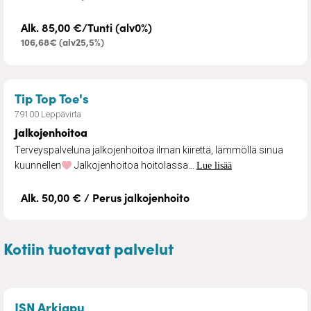
Alk. 85,00 €/Tunti (alv0%)
106,68€ (alv25,5%)
– Jalkojenhoitoa
Tip Top Toe's
79100 Leppävirta
Jalkojenhoitoa
Terveyspalveluna jalkojenhoitoa ilman kiirettä, lämmöllä sinua
kuunnellen
Jalkojenhoitoa hoitolassa...
Lue lisää
Alk. 50,00 € / Perus jalkojenhoito
Kotiin tuotavat palvelut
– Kiinteistönhoito (hinta sis 2 työnteki
JSN Arkiapu