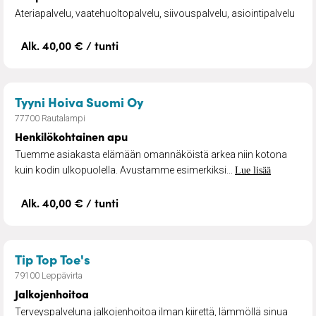
Ateriapalvelu, vaatehuoltopalvelu, siivouspalvelu, asiointipalvelu
Alk. 40,00 € / tunti
– Henkilökohtainen apu
Tyyni Hoiva Suomi Oy
77700 Rautalampi
Henkilökohtainen apu
Tuemme asiakasta elämään omannäköistä arkea niin kotona
kuin kodin ulkopuolella. Avustamme esimerkiksi...
Lue lisää
Alk. 40,00 € / tunti
– Jalkojenhoitoa
Tip Top Toe's
79100 Leppävirta
Jalkojenhoitoa
Terveyspalveluna jalkojenhoitoa ilman kiirettä, lämmöllä sinua