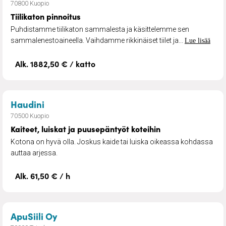
70800 Kuopio
Tiilikaton pinnoitus
Puhdistamme tiilikaton sammalesta ja käsittelemme sen
sammalenestoaineella. Vaihdamme rikkinäiset tiilet ja...
Lue lisää
Alk. 1882,50 € / katto
– Kaiteet, luiskat ja puusepäntyöt koteihin
Haudini
70500 Kuopio
Kaiteet, luiskat ja puusepäntyöt koteihin
Kotona on hyvä olla. Joskus kaide tai luiska oikeassa kohdassa
auttaa arjessa.
Alk. 61,50 € / h
– Kauppa- ja asiointiapu
ApuSiili Oy