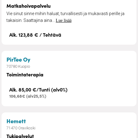
Matkahoivapalvelu
Vie sinut sinne mihin haluat, turvallisesti ja mukavasti perille ja
takaisin. Saattajina aina...
Lue lisää
Alk. 123,88 € / Tehtävä
– Toimintaterapia
PirTee Oy
70780 Kuopio
Toimintaterapia
Alk. 85,00 €/Tunti (alv0%)
106,68€ (alv25,5%)
– Tukipalvelut
Hemett
71470 Oravikoski
Tukipalvelut