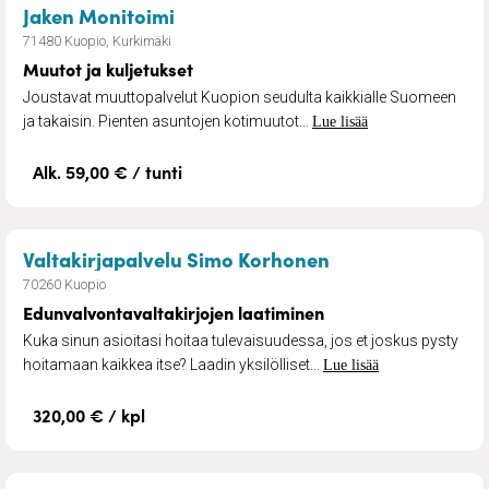
– Muutot ja kuljetukset
Jaken Monitoimi
71480 Kuopio, Kurkimäki
Muutot ja kuljetukset
Joustavat muuttopalvelut Kuopion seudulta kaikkialle Suomeen
ja takaisin. Pienten asuntojen kotimuutot...
Lue lisää
Alk. 59,00 € / tunti
– Edunvalvontava
Valtakirjapalvelu Simo Korhonen
70260 Kuopio
Edunvalvontavaltakirjojen laatiminen
Kuka sinun asioitasi hoitaa tulevaisuudessa, jos et joskus pysty
hoitamaan kaikkea itse? Laadin yksilölliset...
Lue lisää
320,00 € / kpl