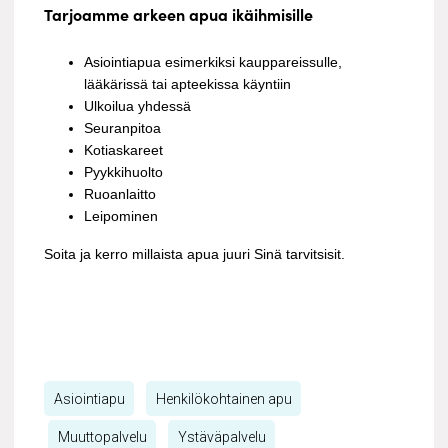
Tarjoamme arkeen apua ikäihmisille
Asiointiapua esimerkiksi kauppareissulle,
lääkärissä tai apteekissa käyntiin
Ulkoilua yhdessä
Seuranpitoa
Kotiaskareet
Pyykkihuolto
Ruoanlaitto
Leipominen
Soita ja kerro millaista apua juuri Sinä tarvitsisit.
Asiointiapu
Henkilökohtainen apu
Muuttopalvelu
Ystäväpalvelu