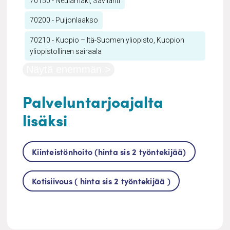
70150 - Neulamäki, Savilahti
70200 - Puijonlaakso
70210 - Kuopio – Itä-Suomen yliopisto, Kuopion
yliopistollinen sairaala
Näytä enemmän >
Palveluntarjoajalta
lisäksi
Kiinteistönhoito (hinta sis 2 työntekijää)
Kotisiivous ( hinta sis 2 työntekijää )