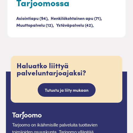
Tarjoomossa
Asiointiapu (94),
Henkilökohtainen apu (71),
Muuttopalvelu (12),
Ystäväpalvelu (42),
Haluatko liittyä
palveluntarjoajaksi?
Tutustu ja liity mukaan
Tarjoomo on ikäihmisille palveluita tuottavien
toimijoiden osuuskunta. Tarjoomo ylläpitää