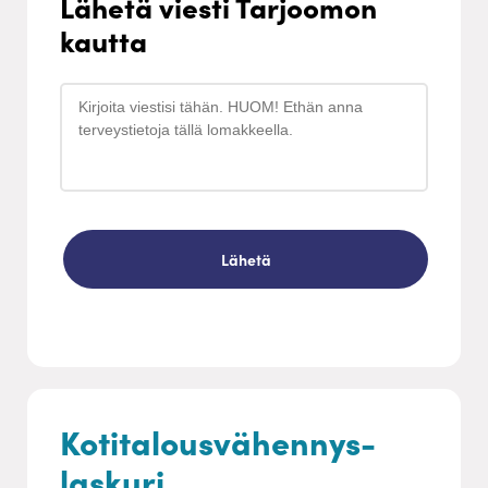
Lähetä viesti Tarjoomon
kautta
Kotitalousvähennys-
laskuri