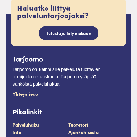
Haluatko liittyä
palveluntarjoajaksi?
Tutustu ja liity mukaan
Tarjoomo on ikäihmisille palveluita tuottavien
toimijoiden osuuskunta. Tarjoomo ylläpitää
sähköistä palveluhakua.
Yhteystiedot
Pikalinkit
Palveluhaku
Tuotetori
Info
Ajankohtaista