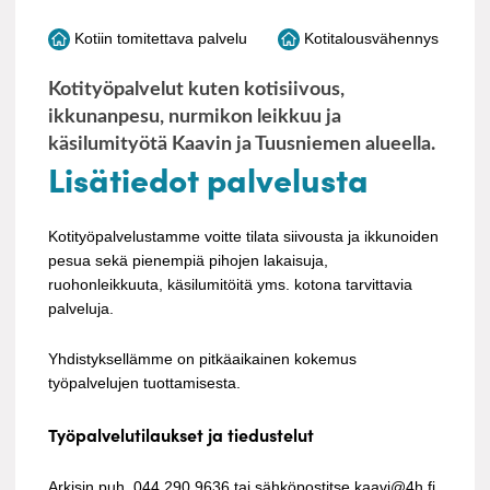
Kotiin tomitettava palvelu
Kotitalousvähennys
Kotityöpalvelut kuten kotisiivous,
ikkunanpesu, nurmikon leikkuu ja
käsilumityötä Kaavin ja Tuusniemen alueella.
Lisätiedot palvelusta
Kotityöpalvelustamme voitte tilata siivousta ja ikkunoiden
pesua sekä pienempiä pihojen lakaisuja,
ruohonleikkuuta, käsilumitöitä yms. kotona tarvittavia
palveluja.
Yhdistyksellämme on pitkäaikainen kokemus
työpalvelujen tuottamisesta.
Työpalvelutilaukset ja tiedustelut
Arkisin puh. 044 290 9636 tai sähköpostitse kaavi@4h.fi