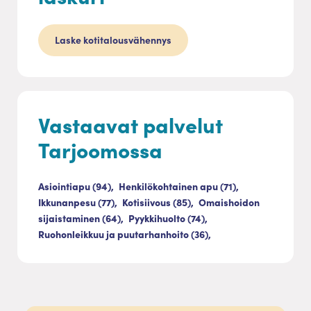
Laske kotitalousvähennys
Vastaavat palvelut
Tarjoomossa
Asiointiapu (94),
Henkilökohtainen apu (71),
Ikkunanpesu (77),
Kotisiivous (85),
Omaishoidon
sijaistaminen (64),
Pyykkihuolto (74),
Ruohonleikkuu ja puutarhanhoito (36),