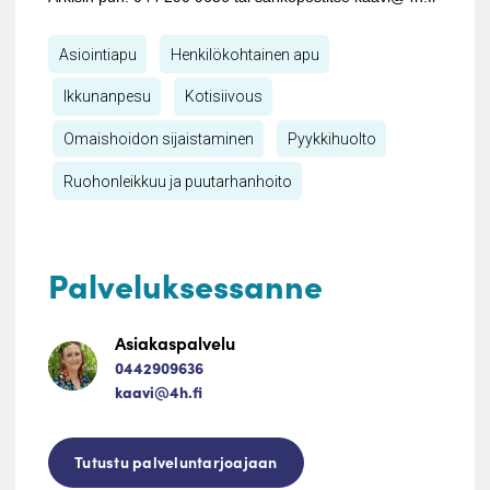
Asiointiapu
Henkilökohtainen apu
Ikkunanpesu
Kotisiivous
Omaishoidon sijaistaminen
Pyykkihuolto
Ruohonleikkuu ja puutarhanhoito
Palveluksessanne
Asiakaspalvelu
0442909636
kaavi@4h.fi
Tutustu palveluntarjoajaan