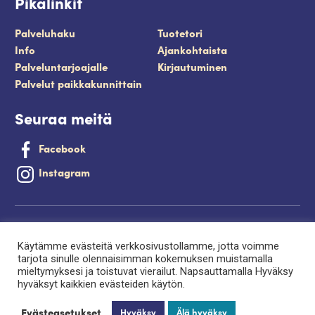
Pikalinkit
Palveluhaku
Tuotetori
Info
Ajankohtaista
Palveluntarjoajalle
Kirjautuminen
Palvelut paikkakunnittain
Seuraa meitä
Facebook
Instagram
Tietosuojaseloste
Käytämme evästeitä verkkosivustollamme, jotta voimme
Saavutettavuusseloste
tarjota sinulle olennaisimman kokemuksen muistamalla
mieltymyksesi ja toistuvat vierailut. Napsauttamalla Hyväksy
Evästeet
hyväksyt kaikkien evästeiden käytön.
Palveluntuottajan kirjautuminen.
Evästeasetukset
Hyväksy
Älä hyväksy