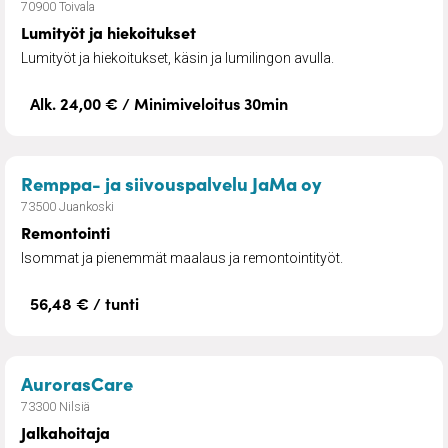
70900 Toivala
Lumityöt ja hiekoitukset
Lumityöt ja hiekoitukset, käsin ja lumilingon avulla.
Alk. 24,00 € / Minimiveloitus 30min
– Remontointi
Remppa- ja siivouspalvelu JaMa oy
73500 Juankoski
Remontointi
Isommat ja pienemmät maalaus ja remontointityöt.
56,48 € / tunti
– Jalkahoitaja
AurorasCare
73300 Nilsiä
Jalkahoitaja