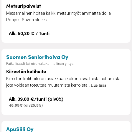
Metsuripalvelut
Metsämalinen hoitaa kaikki metsurintyöt ammattitaidolla
Pohjois-Savon alueella.
Alk. 50,20 € / Tunti
– Kiireetön kotihoito
Suomen Seniorihoiva Oy
Paikallisesti toimiva valtakunnallinen yritys
Kiireetön kotihoito
Kiireetön kotihoito on asiakkaan kokonaisvaltaista auttamista
jota voidaan toteuttaa muutamista kerroista...
Lue lisää
Alk. 39,00 €/tunti (alv0%)
48,95€ (alv25,5%)
– Muutto- ja kuljetuspalvelu
ApuSiili Oy