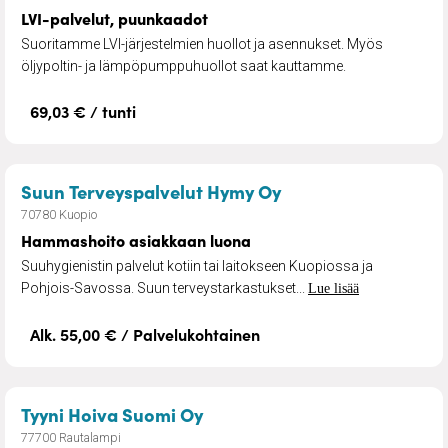
LVI-palvelut, puunkaadot
Suoritamme LVI-järjestelmien huollot ja asennukset. Myös
öljypoltin- ja lämpöpumppuhuollot saat kauttamme.
69,03 € / tunti
– Hammashoito asi
Suun Terveyspalvelut Hymy Oy
70780 Kuopio
Hammashoito asiakkaan luona
Suuhygienistin palvelut kotiin tai laitokseen Kuopiossa ja
Pohjois-Savossa. Suun terveystarkastukset...
Lue lisää
Alk. 55,00 € / Palvelukohtainen
– Henkilökohtainen apu
Tyyni Hoiva Suomi Oy
77700 Rautalampi