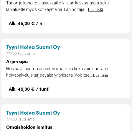
Tarjon jalkahoitoja asiakkaille Nilsiän keskustassa sekä
lähialueille myös kotikäynteinä. Lähihoitaja...
Lue lisää
Alk. 45,00 € / h
– Arjen apu
Tyyni Hoiva Suomi Oy
77700 Rautalampi
Arjen apu
Hoivaa ja apua ja arkeen voi hankkia kuka vain suoraan
hoivapalveluja tarjoavalta yritykseltä. Voit itse...
Lue lisää
Alk. 40,00 € / tunti
– Omaishoidon lomitus
Tyyni Hoiva Suomi Oy
77700 Rautalampi
Omaishoidon lomitus