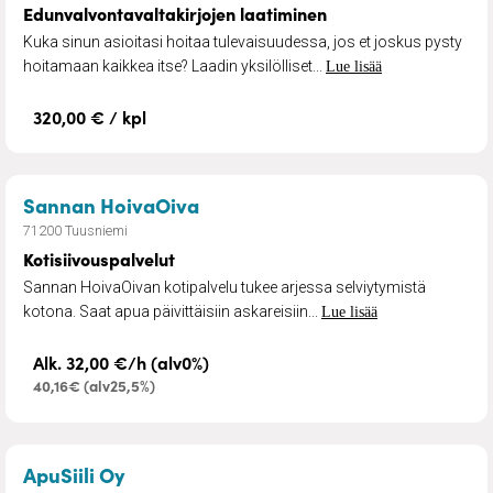
Edunvalvontavaltakirjojen laatiminen
Kuka sinun asioitasi hoitaa tulevaisuudessa, jos et joskus pysty
hoitamaan kaikkea itse? Laadin yksilölliset...
Lue lisää
320,00 € / kpl
– Kotisiivouspalvelut
Sannan HoivaOiva
71200 Tuusniemi
Kotisiivouspalvelut
Sannan HoivaOivan kotipalvelu tukee arjessa selviytymistä
kotona. Saat apua päivittäisiin askareisiin...
Lue lisää
Alk. 32,00 €/h (alv0%)
40,16€ (alv25,5%)
– Lumityöt ja hiekoitukset
ApuSiili Oy