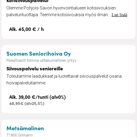
Kotisiivouspalvelut
Olemme Pohjois-Savon hyvinvointialueen kotisiivouksien
palveluntuottajia. Teemme kotisiivouksia myös ilman...
Lue lisää
Alk. 45,00 € / h
– Siivouspalvelu senioreil
Suomen Seniorihoiva Oy
Paikallisesti toimiva valtakunnallinen yritys
Siivouspalvelu senioreille
Toteutamme laadukkaat ja luotettavat siivouspalvelut osana
hoivapalveluitamme.
Alk. 39,00 €/tunti (alv0%)
48,95€ (alv25,5%)
– Metsuripalvelut
Metsämalinen
71850 Siilinjärvi