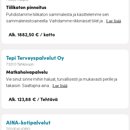
Tiilikaton pinnoitus
Puhdistamme tiilikaton sammalesta ja käsittelemme sen
sammalenestoaineella. Vaihdamme rikkinäiset tiilet ja...
Lue lisää
Alk. 1882,50 € / katto
– Matkahoivapalvelu
Tepi Terveyspalvelut Oy
73310 Tahkovuori
Matkahoivapalvelu
Vie sinut sinne mihin haluat, turvallisesti ja mukavasti perille ja
takaisin. Saattajina aina...
Lue lisää
Alk. 123,88 € / Tehtävä
– Omaishoitajan sijaistaminen
AINA-kotipalvelut
70100 KUOPIO