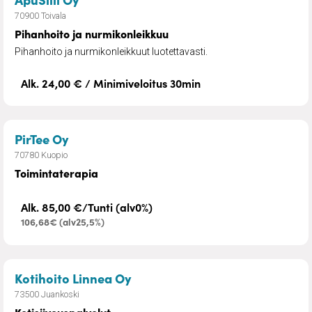
70900 Toivala
Pihanhoito ja nurmikonleikkuu
Pihanhoito ja nurmikonleikkuut luotettavasti.
Alk. 24,00 € / Minimiveloitus 30min
– Toimintaterapia
PirTee Oy
70780 Kuopio
Toimintaterapia
Alk. 85,00 €/Tunti (alv0%)
106,68€ (alv25,5%)
– Kotisiivouspalvelut
Kotihoito Linnea Oy
73500 Juankoski