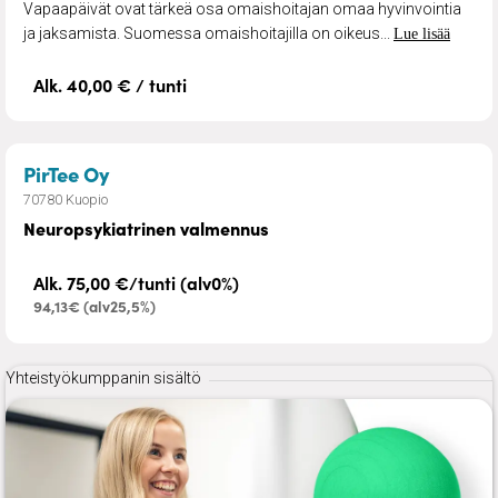
Vapaapäivät ovat tärkeä osa omaishoitajan omaa hyvinvointia
ja jaksamista. Suomessa omaishoitajilla on oikeus...
Lue lisää
Alk. 40,00 € / tunti
– Neuropsykiatrinen valmennus
PirTee Oy
70780 Kuopio
Neuropsykiatrinen valmennus
Alk. 75,00 €/tunti (alv0%)
94,13€ (alv25,5%)
Yhteistyökumppanin sisältö