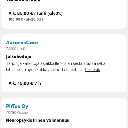
Alk. 85,00 €/Tunti (alv0%)
106,68€ (alv25,5%)
– Jalkahoitaja
AurorasCare
73300 Nilsiä
Jalkahoitaja
Tarjon jalkahoitoja asiakkaille Nilsiän keskustassa sekä
lähialueille myös kotikäynteinä. Lähihoitaja...
Lue lisää
Alk. 45,00 € / h
– Neuropsykiatrinen valmennus
PirTee Oy
70780 Kuopio
Neuropsykiatrinen valmennus