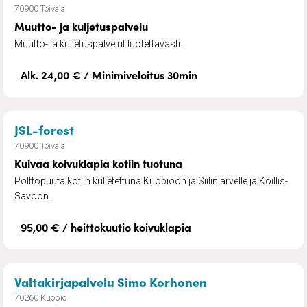
70900 Toivala
Muutto- ja kuljetuspalvelu
Muutto- ja kuljetuspalvelut luotettavasti.
Alk. 24,00 € / Minimiveloitus 30min
– Kuivaa koivuklapia kotiin tuotuna
JSL-forest
70900 Toivala
Kuivaa koivuklapia kotiin tuotuna
Polttopuuta kotiin kuljetettuna Kuopioon ja Siilinjärvelle ja Koillis-
Savoon.
95,00 € / heittokuutio koivuklapia
– Edunvalvontava
Valtakirjapalvelu Simo Korhonen
70260 Kuopio