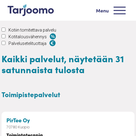
Siirry sisältöön
Menu
Tarjoomo etusivu
Kotiin tomitettava palvelu
Kotitalousvähennys
Palvelusetelituottaja
Kaikki palvelut, näytetään 31
satunnaista tulosta
Toimipistepalvelut
– Toimintaterapia
PirTee Oy
70780 Kuopio
Toimintaterapia