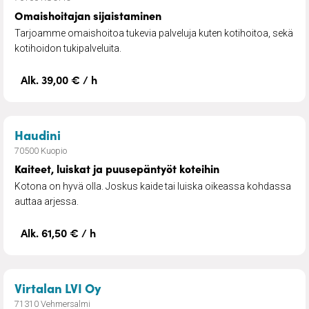
Omaishoitajan sijaistaminen
Tarjoamme omaishoitoa tukevia palveluja kuten kotihoitoa, sekä
kotihoidon tukipalveluita.​
Alk. 39,00 € / h
– Kaiteet, luiskat ja puusepäntyöt koteihin
Haudini
70500 Kuopio
Kaiteet, luiskat ja puusepäntyöt koteihin
Kotona on hyvä olla. Joskus kaide tai luiska oikeassa kohdassa
auttaa arjessa.
Alk. 61,50 € / h
– LVI-palvelut, puunkaadot
Virtalan LVI Oy
71310 Vehmersalmi