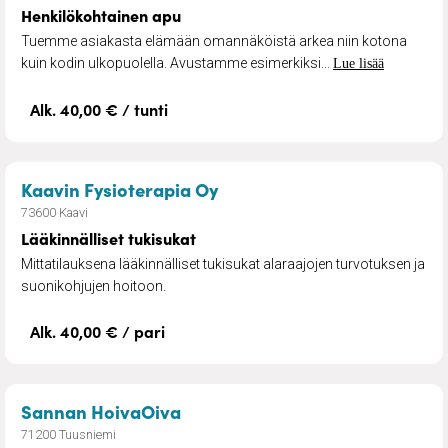
Henkilökohtainen apu
Tuemme asiakasta elämään omannäköistä arkea niin kotona
kuin kodin ulkopuolella. Avustamme esimerkiksi...
Lue lisää
Alk. 40,00 € / tunti
– Lääkinnälliset tukisukat
Kaavin Fysioterapia Oy
73600 Kaavi
Lääkinnälliset tukisukat
Mittatilauksena lääkinnälliset tukisukat alaraajojen turvotuksen ja
suonikohjujen hoitoon.
Alk. 40,00 € / pari
– Kotipalvelu
Sannan HoivaOiva
71200 Tuusniemi