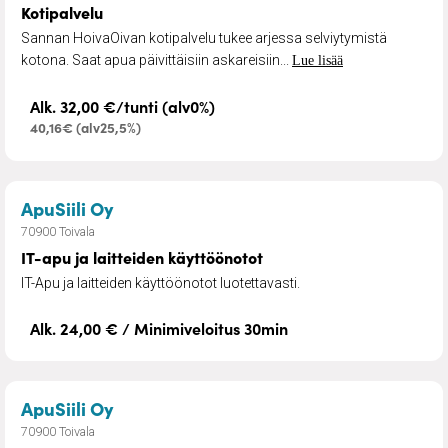
Kotipalvelu
Sannan HoivaOivan kotipalvelu tukee arjessa selviytymistä
kotona. Saat apua päivittäisiin askareisiin...
Lue lisää
Alk. 32,00 €/tunti (alv0%)
40,16€ (alv25,5%)
– IT-apu ja laitteiden käyttöönotot
ApuSiili Oy
70900 Toivala
IT-apu ja laitteiden käyttöönotot
IT-Apu ja laitteiden käyttöönotot luotettavasti.
Alk. 24,00 € / Minimiveloitus 30min
– Kauppa- ja asiointiapu
ApuSiili Oy
70900 Toivala