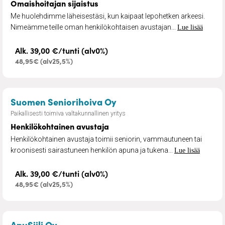
Omaishoitajan sijaistus
Me huolehdimme läheisestäsi, kun kaipaat lepohetken arkeesi.
Nimeämme teille oman henkilökohtaisen avustajan...
Lue lisää
Alk. 39,00 €/tunti (alv0%)
48,95€ (alv25,5%)
– Henkilökohtainen avus
Suomen Seniorihoiva Oy
Paikallisesti toimiva valtakunnallinen yritys
Henkilökohtainen avustaja
Henkilökohtainen avustaja toimii seniorin, vammautuneen tai
kroonisesti sairastuneen henkilön apuna ja tukena...
Lue lisää
Alk. 39,00 €/tunti (alv0%)
48,95€ (alv25,5%)
– Pihanhoito ja nurmikonleikkuu
ApuSiili Oy