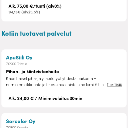
Alk. 75,00 €/tunti (alv0%)
94,13€ (alv25,5%)
Kotiin tuotavat palvelut
– Pihan- ja kiinteistönhoito
ApuSiili Oy
70900 Toivala
Pihan- ja kiinteistönhoito
Kausittaiset piha- ja ylläpitotyöt yhdestä paikasta –
nurmikonleikkuusta ja terassihuolloista aina lumitöihin...
Lue lisää
Alk. 24,00 € / Minimiveloitus 30min
– Tiilikaton pinnoitus
Sorcolor Oy
70800 Kuopio