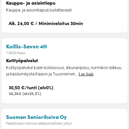
Kauppa- ja asiointiapu
Kauppa- ja asiointiapua luotettavasti.
Alk. 24,00 € / Minimiveloitus 30min
– Kotityöpalvelut
Koillis-Savon 4H
73600 Kaavi
Kotityöpalvelut
Kotityöpalvelut kuten kotisiivous, ikkunanpesu, nurmikon leikkuu
ja käsilumityötä Kaavin ja Tuusniemen...
Lue lisää
30,50 €/tunti (alv0%)
38,28€ (alv25,5%)
– Omaishoitajan sijaistus
Suomen Seniorihoiva Oy
Paikallisesti toimiva valtakunnallinen yritys