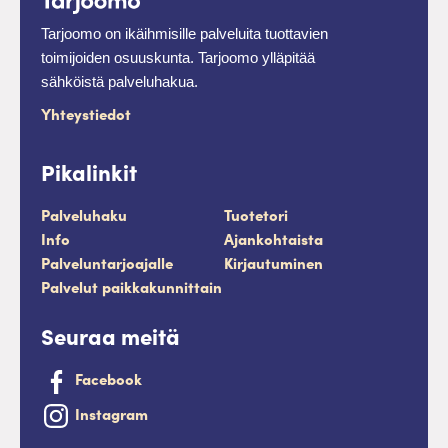
Tarjoomo on ikäihmisille palveluita tuottavien
toimijoiden osuuskunta. Tarjoomo ylläpitää
sähköistä palveluhakua.
Yhteystiedot
Pikalinkit
Palveluhaku
Tuotetori
Info
Ajankohtaista
Palveluntarjoajalle
Kirjautuminen
Palvelut paikkakunnittain
Seuraa meitä
Facebook
Instagram