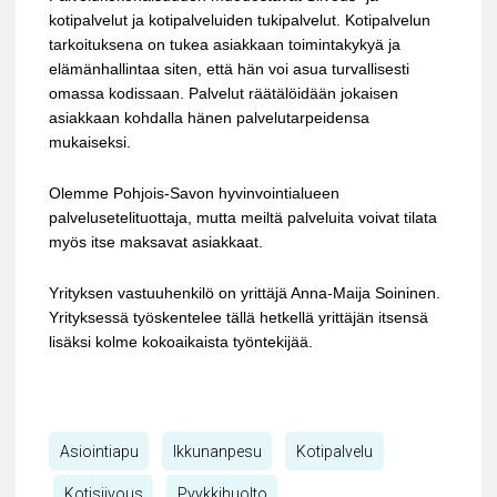
kotipalvelut ja kotipalveluiden tukipalvelut. Kotipalvelun
tarkoituksena on tukea asiakkaan toimintakykyä ja
elämänhallintaa siten, että hän voi asua turvallisesti
omassa kodissaan. Palvelut räätälöidään jokaisen
asiakkaan kohdalla hänen palvelutarpeidensa
mukaiseksi.
Olemme Pohjois-Savon hyvinvointialueen
palvelusetelituottaja, mutta meiltä palveluita voivat tilata
myös itse maksavat asiakkaat.
Yrityksen vastuuhenkilö on yrittäjä Anna-Maija Soininen.
Yrityksessä työskentelee tällä hetkellä yrittäjän itsensä
lisäksi kolme kokoaikaista työntekijää.
Asiointiapu
Ikkunanpesu
Kotipalvelu
Kotisiivous
Pyykkihuolto