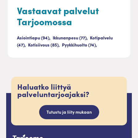
Vastaavat palvelut
Tarjoomossa
Asiointiapu (94),
Ikkunanpesu (77),
Kotipalvelu
(47),
Kotisiivous (85),
Pyykkihuolto (74),
Haluatko liittyä
palveluntarjoajaksi?
Tutustu ja liity mukaan