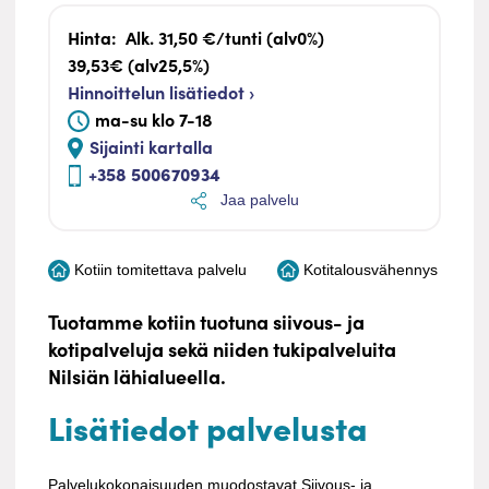
Hinta:
Alk. 31,50 €/tunti (alv0%)
39,53€ (alv25,5%)
Hinnoittelun lisätiedot ›
ma-su klo 7-18
Sijainti kartalla
+358 500670934
Jaa palvelu
Kotiin tomitettava palvelu
Kotitalousvähennys
Tuotamme kotiin tuotuna siivous- ja
kotipalveluja sekä niiden tukipalveluita
Nilsiän lähialueella.
Lisätiedot palvelusta
Palvelukokonaisuuden muodostavat Siivous- ja