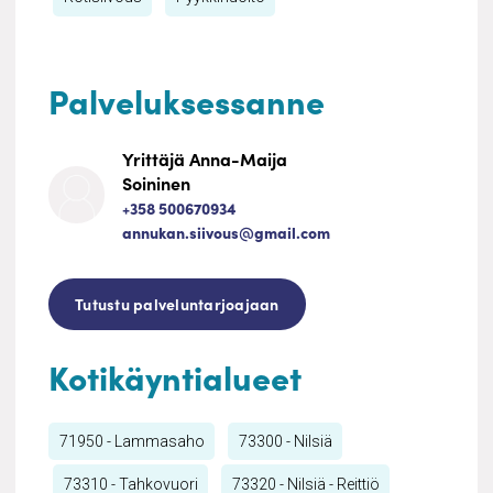
Palveluksessanne
Yrittäjä Anna-Maija
Soininen
+358 500670934
annukan.siivous@gmail.com
Tutustu palveluntarjoajaan
Kotikäyntialueet
71950 - Lammasaho
73300 - Nilsiä
73310 - Tahkovuori
73320 - Nilsiä - Reittiö