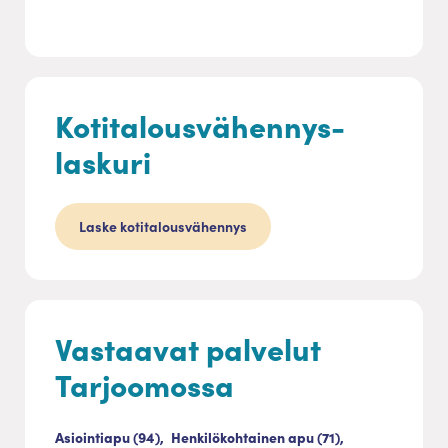
Kotitalousvähennys-
laskuri
Laske kotitalousvähennys
Vastaavat palvelut
Tarjoomossa
Asiointiapu (94),
Henkilökohtainen apu (71),