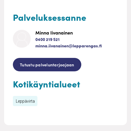
Palveluksessanne
Minna Iivanainen
0400 219 521
minna.iivanainen@lepparengas.fi
Tutustu palveluntarjoajaan
Kotikäyntialueet
Leppävirta