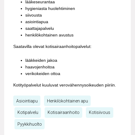
lääkeseurantaa
hygieniasta huolehtiminen
siivousta
asiointiapua
saattajapalvelu
henkilökohtainen avustus
Saatavilla olevat kotisairaanhoitopalvelut:
lääkkeiden jakoa
haavojenhoitoa
verikokeiden ottoa
Kotityöpalvelut kuuluvat verovähennysoikeuden piiriin.
Asiointiapu
Henkilökohtainen apu
Kotipalvelu
Kotisairaanhoito
Kotisiivous
Pyykkihuolto