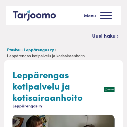
Siirry sisältöön
Menu
Tarjoomo etusivu
Uusi haku ›
Etusivu
Leppärengas ry
Leppärengas kotipalvelu ja kotisairaanhoito
Leppärengas
kotipalvelu ja
kotisairaanhoito
Leppärengas ry