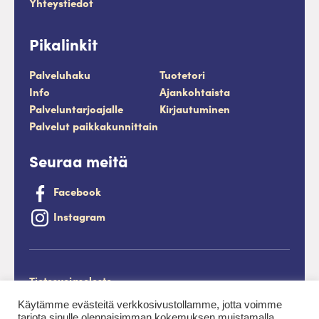
Yhteystiedot
Pikalinkit
Palveluhaku
Tuotetori
Info
Ajankohtaista
Palveluntarjoajalle
Kirjautuminen
Palvelut paikkakunnittain
Seuraa meitä
Facebook
Instagram
Tietosuojaseloste
Saavutettavuusseloste
Käytämme evästeitä verkkosivustollamme, jotta voimme
tarjota sinulle olennaisimman kokemuksen muistamalla