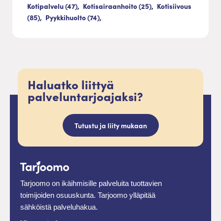
Kotipalvelu (47),
Kotisairaanhoito (25),
Kotisiivous
(85),
Pyykkihuolto (74),
Haluatko liittyä
palveluntarjoajaksi?
Tutustu ja liity mukaan
Tarjoomo on ikäihmisille palveluita tuottavien
toimijoiden osuuskunta. Tarjoomo ylläpitää
sähköistä palveluhakua.