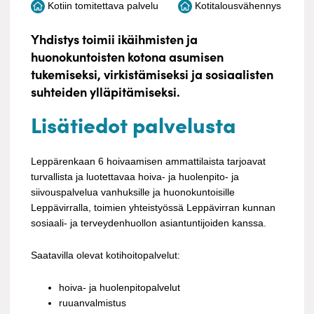
Kotiin tomitettava palvelu
Kotitalousvähennys
Yhdistys toimii ikäihmisten ja
huonokuntoisten kotona asumisen
tukemiseksi, virkistämiseksi ja sosiaalisten
suhteiden ylläpitämiseksi.
Lisätiedot palvelusta
Leppärenkaan 6 hoivaamisen ammattilaista tarjoavat
turvallista ja luotettavaa hoiva- ja huolenpito- ja
siivouspalvelua vanhuksille ja huonokuntoisille
Leppävirralla, toimien yhteistyössä Leppävirran kunnan
sosiaali- ja terveydenhuollon asiantuntijoiden kanssa.
Saatavilla olevat kotihoitopalvelut:
hoiva- ja huolenpitopalvelut
ruuanvalmistus