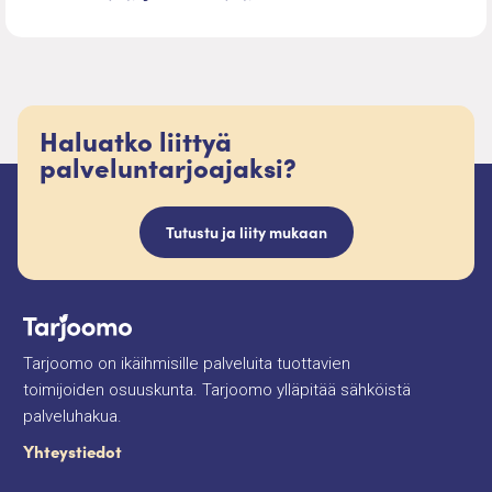
Haluatko liittyä
palveluntarjoajaksi?
Tutustu ja liity mukaan
Tarjoomo on ikäihmisille palveluita tuottavien
toimijoiden osuuskunta. Tarjoomo ylläpitää sähköistä
palveluhakua.
Yhteystiedot