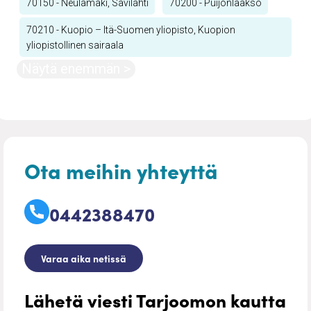
70150 - Neulamäki, Savilahti
70200 - Puijonlaakso
70210 - Kuopio – Itä-Suomen yliopisto, Kuopion
yliopistollinen sairaala
Näytä enemmän >
Ota meihin yhteyttä
0442388470
Varaa aika netissä
Lähetä viesti Tarjoomon kautta