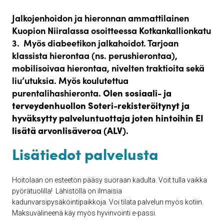
Jalkojenhoidon ja hieronnan ammattilainen
Kuopion Niiralassa osoitteessa Kotkankallionkatu
3. Myös diabeetikon jalkahoidot. Tarjoan
klassista hierontaa (ns. perushierontaa),
mobilisoivaa hierontaa, nivelten traktioita sekä
liu’utuksia. Myös koulutettua
purentalihashieronta.
Olen
sosiaali- ja
terveydenhuollon
Soteri-rekisteröitynyt ja
hyväksytty palveluntuottaja joten hintoihin EI
lisätä arvonlisäveroa (ALV).
Lisätiedot palvelusta
Hoitolaan on esteetön pääsy suoraan kadulta. Voit tulla vaikka
pyörätuolilla! Lähistöllä on ilmaisia
kadunvarsipysäköintipaikkoja. Voi tilata palvelun myös kotiin.
Maksuvälineenä käy myös hyvinvointi e-passi.