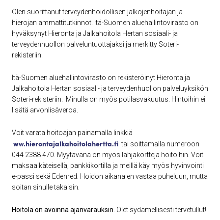
Olen suorittanut terveydenhoidollisen jalkojenhoitajan ja
hierojan ammattitutkinnot. Itä-Suomen aluehallintovirasto on
hyväksynyt Hieronta ja Jalkahoitola Hertan sosiaali- ja
terveydenhuollon palveluntuottajaksi ja merkitty Soteri-
rekisteriin.
Itä-Suomen aluehallintovirasto on rekisteröinyt Hieronta ja
Jalkahoitola Hertan sosiaali- ja terveydenhuollon palveluyksikön
Soteri-rekisteriin. Minulla on myös potilasvakuutus. Hintoihin ei
lisätä arvonlisäveroa.
Voit varata hoitoajan painamalla linkkiä
ww.hierontajalkahoitolahertta.fi
tai soittamalla numeroon
044 2388 470. Myytävänä on myös lahjakortteja hoitoihin. Voit
maksaa käteisellä, pankkikortilla ja meillä käy myös hyvinvointi
e-passi sekä Edenred. Hoidon aikana en vastaa puheluun, mutta
soitan sinulle takaisin.
Hoitola on avoinna ajanvarauksin.
Olet sydämellisesti tervetullut!