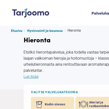
Siirry sisältöön
Palveluh
Tarjoomo etusivu
Etusivu
Hyvinvointi ja kauneus
Hieronta
Hieronta
Etsitkö hierontapalvelua, joka todella vastaa tarpe
laajan valikoiman hierojia ja hoitomuotoja – klassi
urheiluhieronnasta aina rentouttavaan aromaterapia
palveluntar…
Lue lisää
VALITSE PALVELUKATEGORIA
Ateriat ja
Kodin siivous
ruokaostoks