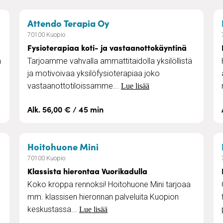
– Fysioterapiaa koti- ja v
Attendo Terapia Oy
70100 Kuopio
Fysioterapiaa koti- ja vastaanottokäyntinä
a
Tarjoamme vahvalla ammattitaidolla yksilöllistä
ja motivoivaa yksilöfysioterapiaa joko
vastaanottotiloissamme...
Lue lisää
Alk. 56,00 € / 45 min
erapalvelut Kiuruvedellä
– Klassista hierontaa Vuorik
Hoitohuone Mini
70100 Kuopio
Klassista hierontaa Vuorikadulla
Koko kroppa rennoksi! Hoitohuone Mini tarjoaa
mm. klassisen hieronnan palveluita Kuopion
keskustassa...
Lue lisää