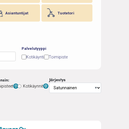
Asiantuntijat
Tuotetori
Palvelutyyppi
Kotikäynti
Toimipiste
Järjestys
nsin:
ipisteet
Kotikäynnit
▼
toutus
– Apunaz kotiapu ja hieronta
Apunaz Oy