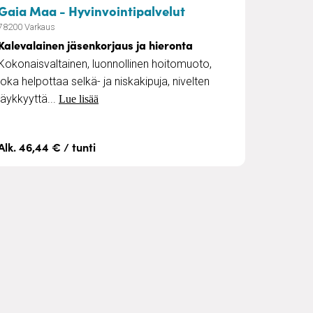
lua Iisalmessa
– Kalevalainen jäsenk
Gaia Maa - Hyvinvointipalvelut
78200 Varkaus
Kalevalainen jäsenkorjaus ja hieronta
Kokonaisvaltainen, luonnollinen hoitomuoto,
joka helpottaa selkä- ja niskakipuja, nivelten
jäykkyyttä...
Lue lisää
Alk. 46,44 € / tunti
vaa hierontaa