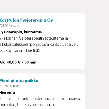
– Fysioterapia, kuntoutus
Karttulan Fysioterapia Oy
72100 Karttula
Fysioterapia, kuntoutus
Yksilöllinen fysioterapeutin toteuttama ja
alkukartoitukseen pohjautuva kuntoutuspalvelu
kotikäynteinä...
Lue lisää
Alk. 40,00 € / 30 min
– Hieronta
Pieni pilatespaikka
71870 Siilinjärvi
Hieronta
Klassista hierontaa, osteopaattista mobilisoivaa
hierontaa, lihaskalvohierontaa ja