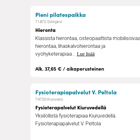
– Hieronta
Pieni pilatespaikka
71870 Siilinjärvi
Hieronta
Klassista hierontaa, osteopaattista mobilisoiva
hierontaa, lihaskalvohierontaa ja
vyöhyketerapiaa...
Lue lisää
Alk. 37,65 € / aikaperusteinen
– Fysiot
Fysioterapiapalvelut V. Peltola
74700 Kiuruvesi
Fysioterapalvelut Kiuruvedellä
Yksilöllistä fysioterapiaa Kiuruvedellä.
Fysioterapiapalvelut V. Peltola