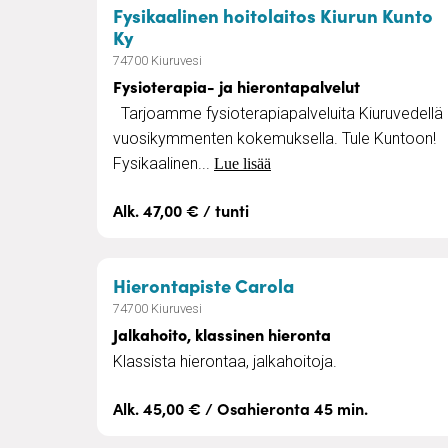
Fysikaalinen hoitolaitos Kiurun Kunto
– Fysioterapia- ja hierontapalvelut
Ky
74700 Kiuruvesi
Fysioterapia- ja hierontapalvelut
Tarjoamme fysioterapiapalveluita Kiuruvedellä
vuosikymmenten kokemuksella. Tule Kuntoon!
Fysikaalinen...
Lue lisää
Alk. 47,00 € / tunti
– Jalkahoito, klas
Hierontapiste Carola
74700 Kiuruvesi
Jalkahoito, klassinen hieronta
Klassista hierontaa, jalkahoitoja.
Alk. 45,00 € / Osahieronta 45 min.