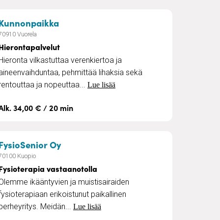
astaanottokäyntinä
– Hierontapalvelut
Kunnonpaikka
70910 Vuorela
Hierontapalvelut
Hieronta vilkastuttaa verenkiertoa ja
aineenvaihduntaa, pehmittää lihaksia sekä
rentouttaa ja nopeuttaa...
Lue lisää
Alk. 34,00 € / 20 min
adulla
– Fysioterapia vastaanotolla
FysioSenior Oy
70100 Kuopio
Fysioterapia vastaanotolla
Olemme ikääntyvien ja muistisairaiden
fysioterapiaan erikoistunut paikallinen
perheyritys. Meidän...
Lue lisää