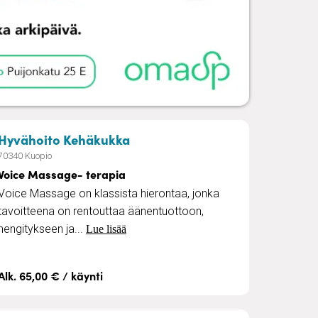
älliset hoitosukat, kotikuntoutus
– Voice Massage- terapia
Hyvähoito Kehäkukka
70340 Kuopio
Voice Massage- terapia
Voice Massage on klassista hierontaa, jonka
tavoitteena on rentouttaa äänentuottoon,
hengitykseen ja...
Lue lisää
Alk. 65,00 € / käynti