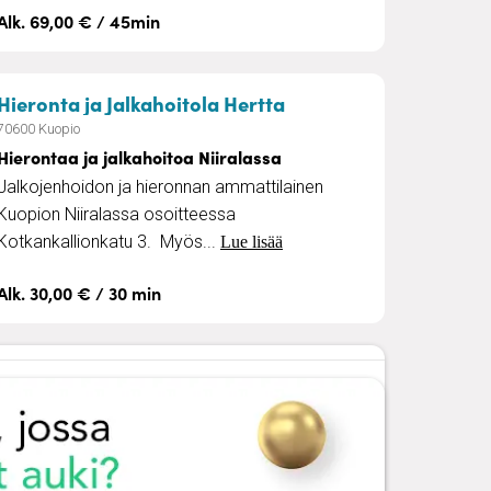
Alk. 69,00 € / 45min
– Hierontaa ja jalkaho
Hieronta ja Jalkahoitola Hertta
70600 Kuopio
Hierontaa ja jalkahoitoa Niiralassa
Jalkojenhoidon ja hieronnan ammattilainen
Kuopion Niiralassa osoitteessa
Kotkankallionkatu 3. Myös...
Lue lisää
Alk. 30,00 € / 30 min