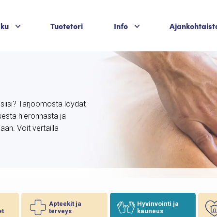
Palvelukategoriat
Palvelukategoriat
aku
Tuotetori
Info
Ajankohtaist
isiisi? Tarjoomosta löydät
sesta hieronnasta ja
an. Voit vertailla
Apteekit ja
Hyvinvointi ja
et
terveys
kauneus