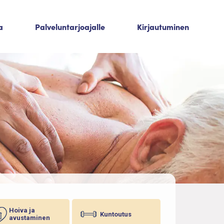
a
Palveluntarjoajalle
Kirjautuminen
Hoiva ja
Kuntoutus
avustaminen