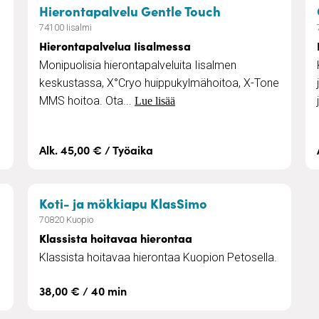
– Hierontapalve
Hierontapalvelu Gentle Touch
74100 Iisalmi
Hierontapalvelua Iisalmessa
Monipuolisia hierontapalveluita Iisalmen
keskustassa, X°Cryo huippukylmähoitoa, X-Tone
MMS hoitoa. Ota...
Lue lisää
Alk. 45,00 € / Työaika
sinen hieronta
– Klassista hoita
Koti- ja mökkiapu KlasSimo
70820 Kuopio
Klassista hoitavaa hierontaa
Klassista hoitavaa hierontaa Kuopion Petosella.
38,00 € / 40 min