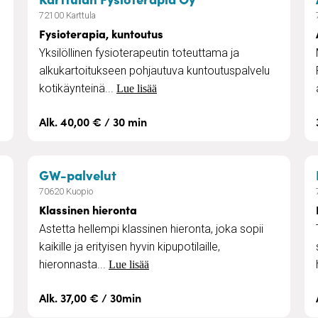
72100 Karttula
Fysioterapia, kuntoutus
Yksilöllinen fysioterapeutin toteuttama ja
alkukartoitukseen pohjautuva kuntoutuspalvelu
kotikäynteinä...
Lue lisää
Alk. 40,00 € / 30 min
, Iisalmi ja Varkaus
– Klassinen hieronta
GW-palvelut
70620 Kuopio
Klassinen hieronta
Astetta hellempi klassinen hieronta, joka sopii
kaikille ja erityisen hyvin kipupotilaille,
hieronnasta...
Lue lisää
Alk. 37,00 € / 30min