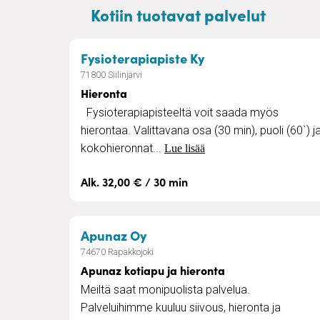
Kotiin tuotavat palvelut
– Hieronta
Fysioterapiapiste Ky
71800 Siilinjärvi
Hieronta
Fysioterapiapisteeltä voit saada myös
hierontaa. Valittavana osa (30 min), puoli (60`) j
kokohieronnat...
Lue lisää
Alk. 32,00 € / 30 min
– Apunaz kotiapu ja hieront
Apunaz Oy
74670 Rapakkojoki
Apunaz kotiapu ja hieronta
Meiltä saat monipuolista palvelua.
Palveluihimme kuuluu siivous, hieronta ja