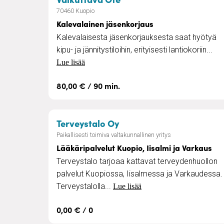
70460 Kuopio
Kalevalainen jäsenkorjaus
Kalevalaisesta jäsenkorjauksesta saat hyötyä
kipu- ja jännitystiloihin, erityisesti lantiokoriin...
Lue lisää
80,00 € / 90 min.
– Lääkäripalvelut Kuopio
Terveystalo Oy
Paikallisesti toimiva valtakunnallinen yritys
Lääkäripalvelut Kuopio, Iisalmi ja Varkaus
Terveystalo tarjoaa kattavat terveydenhuollon
palvelut Kuopiossa, Iisalmessa ja Varkaudessa.
Terveystalolla...
Lue lisää
0,00 € / 0