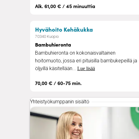
Alk. 61,00 € / 45 minuuttia
– Bambuhieront
Hyvähoito Kehäkukka
70340 Kuopio
Bambuhieronta
Bambuhieronta on kokonaisvaltainen
hoitomuoto, jossa eri pituisilla bambukepeillä ja
öljyillä käsitellään...
Lue lisää
70,00 € / 60-75 min.
Yhteistyökumppanin sisältö