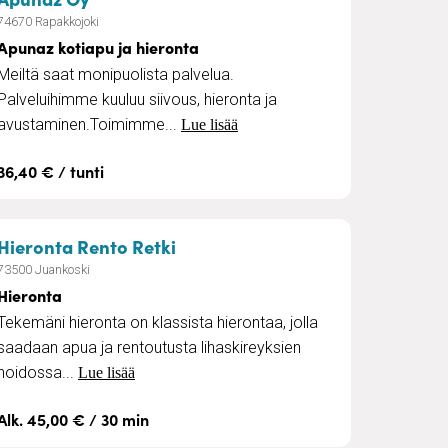
74670 Rapakkojoki
Apunaz kotiapu ja hieronta
Meiltä saat monipuolista palvelua.
Palveluihimme kuuluu siivous, hieronta ja
avustaminen.Toimimme...
Lue lisää
36,40 € / tunti
– Hieronta
Hieronta Rento Retki
73500 Juankoski
Hieronta
Tekemäni hieronta on klassista hierontaa, jolla
saadaan apua ja rentoutusta lihaskireyksien
hoidossa...
Lue lisää
Alk. 45,00 € / 30 min