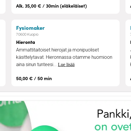
Alk. 35,00 € / 30min (eläkeläiset)
a
– Hieronta
Fysiomaker
70600 Kuopio
Hieronta
Ammattitaitoiset hierojat ja monipuoliset
käsittelytavat. Hieronnassa otamme huomioon
aina sinun tunteesi...
Lue lisää
50,00 € / 50 min