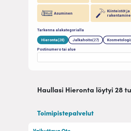
Kiinteistöt ja
Asuminen
rakentamine
Tarkenna alakategorialla
Hieronta
(28)
Jalkahoito
(27)
Kosmetologi
Postinumero tai alue
Haullasi Hieronta löytyi 28 t
Toimipistepalvelut
– Kalevalainen jäsenkor
Vaikuttava Ote