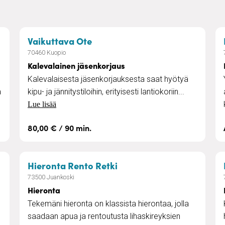
– Kalevalainen jäsenkorjaus
Vaikuttava Ote
70460 Kuopio
Kalevalainen jäsenkorjaus
Kalevalaisesta jäsenkorjauksesta saat hyötyä
a
kipu- ja jännitystiloihin, erityisesti lantiokoriin...
Lue lisää
80,00 € / 90 min.
a
– Hieronta
Hieronta Rento Retki
73500 Juankoski
Hieronta
Tekemäni hieronta on klassista hierontaa, jolla
saadaan apua ja rentoutusta lihaskireyksien