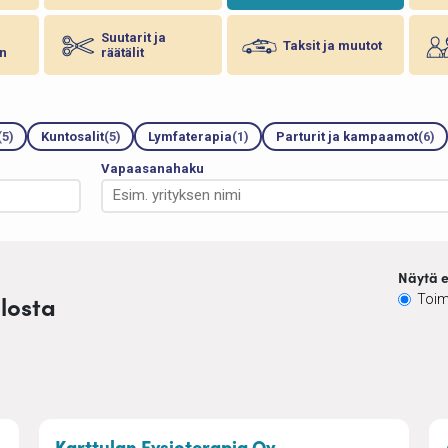
Suutarit ja
Taksit ja muutot
n
räätälit
(5)
Kuntosalit
(5)
Lymfaterapia
(1)
Parturit ja kampaamot
(6)
Vapaasanahaku
Näytä e
ulosta
Toim
jaus
– Fysioterapia, kun
Karttulan Fysioterapia Oy