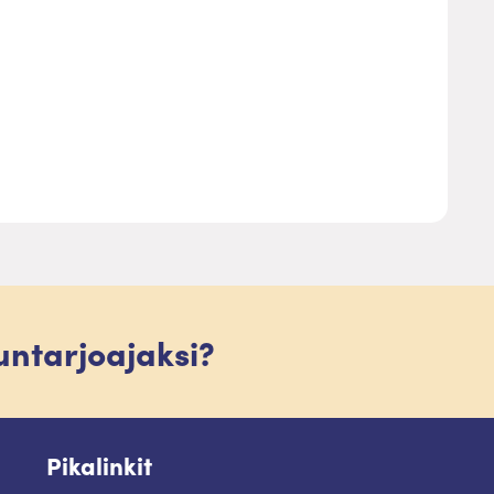
luntarjoajaksi?
Pikalinkit