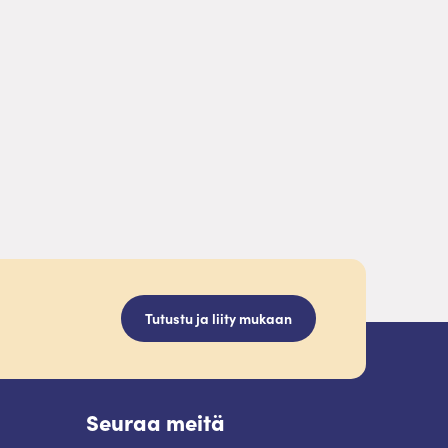
Tutustu ja liity mukaan
Seuraa meitä