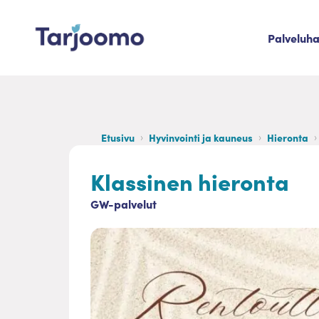
Siirry sisältöön
Palveluh
Tarjoomo etusivu
Etusivu
Hyvinvointi ja kauneus
Hieronta
Klassinen hieronta
GW-palvelut