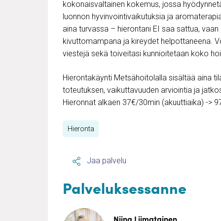
kokonaisvaltainen kokemus, jossa hyödynnetään
luonnon hyvinvointivaikutuksia ja aromaterapiaa
aina turvassa – hierontani EI saa sattua, vaan
kivuttomampana ja kireydet helpottaneena. Voit 
viestejä sekä toiveitasi kunnioitetaan koko ho
Hierontakäynti Metsähoitolalla sisältää aina til
toteutuksen, vaikuttavuuden arviointia ja jat
Hieronnat alkaen 37€/30min (akuuttiaika) -> 
Hieronta
Jaa palvelu
Palveluksessanne
Niina Liimatainen