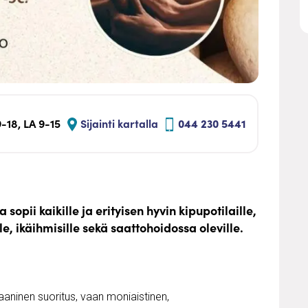
-18, LA 9-15
Sijainti kartalla
044 230 5441
sopii kaikille ja erityisen hyvin kipupotilaille,
, ikäihmisille sekä saattohoidossa oleville.
aninen suoritus, vaan moniaistinen,