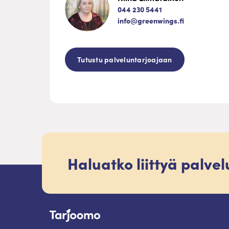
044 230 5441
info@greenwings.fi
Tutustu palveluntarjoajaan
Haluatko liittyä palve