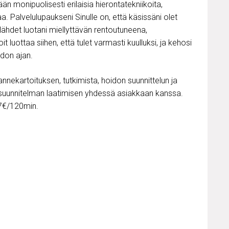
 monipuolisesti erilaisia hierontatekniikoita,
. Palvelulupaukseni Sinulle on, että käsissäni olet
 lähdet luotani miellyttävän rentoutuneena,
luottaa siihen, että tulet varmasti kuulluksi, ja kehosi
idon ajan.
annekartoituksen, tutkimista, hoidon suunnittelun ja
kosuunnitelman laatimisen yhdessä asiakkaan kanssa.
97€/120min.