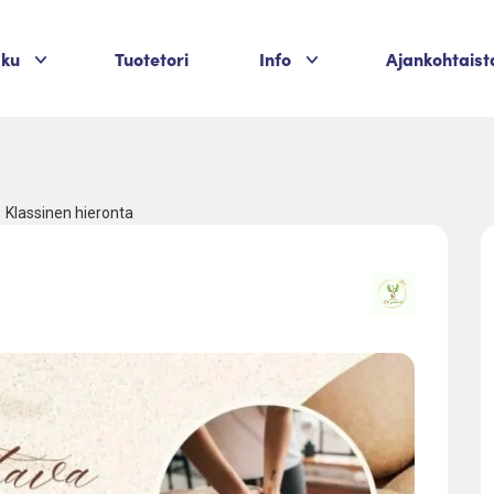
Palvelukategoriat
Palvelukategoriat
aku
Tuotetori
Info
Ajankohtaist
Klassinen hieronta