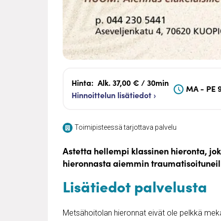
Hinta:
Alk. 37,00 € / 30min
MA - PE 9
Hinnoittelun lisätiedot ›
Toimipisteessä tarjottava palvelu
Astetta hellempi klassinen hieronta, joka 
hieronnasta aiemmin traumatisoituneille
Lisätiedot palvelusta
Metsähoitolan hieronnat eivät ole pelkkä meka