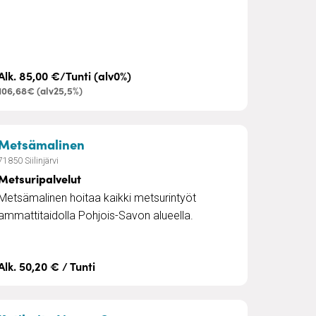
Alk. 85,00 €/Tunti (alv0%)
106,68€ (alv25,5%)
lu
– Metsuripalvelut
Metsämalinen
71850 Siilinjärvi
Metsuripalvelut
Metsämalinen hoitaa kaikki metsurintyöt
ammattitaidolla Pohjois-Savon alueella.
Alk. 50,20 € / Tunti