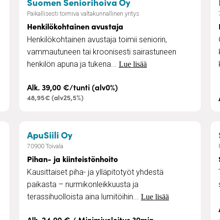
– Henkilökohtainen a
Suomen Seniorihoiva Oy
Paikallisesti toimiva valtakunnallinen yritys
Henkilökohtainen avustaja
Henkilökohtainen avustaja toimii seniorin,
vammautuneen tai kroonisesti sairastuneen
henkilön apuna ja tukena...
Lue lisää
Alk. 39,00 €/tunti (alv0%)
48,95€ (alv25,5%)
öönotot
– Pihan- ja kiinteistönhoito
ApuSiili Oy
70900 Toivala
Pihan- ja kiinteistönhoito
Kausittaiset piha- ja ylläpitotyöt yhdestä
paikasta – nurmikonleikkuusta ja
terassihuolloista aina lumitöihin...
Lue lisää
Alk. 24,00 € / Minimiveloitus 30min