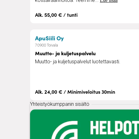
kotisairaanhoitoa. Teemme...
Lue lisää
Alk. 55,00 € / tunti
– Muutto- ja kuljetuspalvelu
ApuSiili Oy
70900 Toivala
Muutto- ja kuljetuspalvelu
Muutto- ja kuljetuspalvelut luotettavasti.
Alk. 24,00 € / Minimiveloitus 30min
Yhteistyökumppanin sisältö