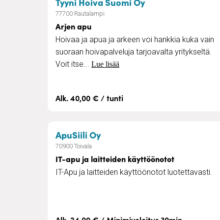
– Arjen apu
Tyyni Hoiva Suomi Oy
77700 Rautalampi
Arjen apu
Hoivaa ja apua ja arkeen voi hankkia kuka vain
suoraan hoivapalveluja tarjoavalta yritykseltä.
Voit itse...
Lue lisää
Alk. 40,00 € / tunti
– IT-apu ja laitteiden käytt
ApuSiili Oy
70900 Toivala
IT-apu ja laitteiden käyttöönotot
IT-Apu ja laitteiden käyttöönotot luotettavasti.
Alk. 24,00 € / Minimiveloitus 30min