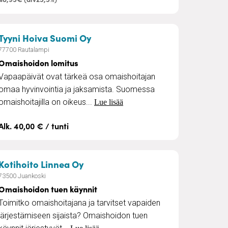
– Omaishoidon lomitus
Tyyni Hoiva Suomi Oy
77700 Rautalampi
Omaishoidon lomitus
Vapaapäivät ovat tärkeä osa omaishoitajan
omaa hyvinvointia ja jaksamista. Suomessa
omaishoitajilla on oikeus...
Lue lisää
Alk. 40,00 € / tunti
– Omaishoidon tuen käynnit
Kotihoito Linnea Oy
73500 Juankoski
Omaishoidon tuen käynnit
Toimitko omaishoitajana ja tarvitset vapaiden
järjestämiseen sijaista? Omaishoidon tuen