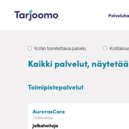
Siirry sisältöön
Palveluh
Tarjoomo etusivu
Kotiin tomitettava palvelu
Kotitalo
Kaikki palvelut, näytetä
Toimipistepalvelut
– Jalkahoitaja
AurorasCare
73300 Nilsiä
Jalkahoitaja