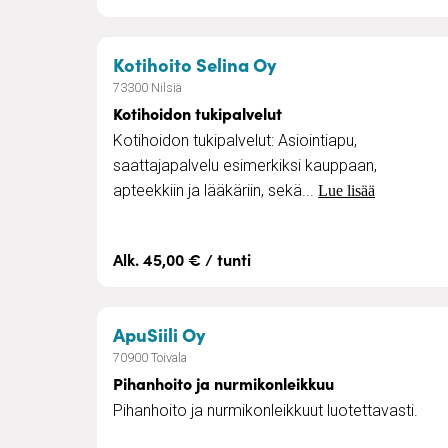
– Kotihoidon tukipa
Kotihoito Selina Oy
73300 Nilsiä
Kotihoidon tukipalvelut
Kotihoidon tukipalvelut: Asiointiapu,
saattajapalvelu esimerkiksi kauppaan,
apteekkiin ja lääkäriin, sekä...
Lue lisää
Alk. 45,00 € / tunti
– Pihanhoito ja nurmikonlei
ApuSiili Oy
70900 Toivala
Pihanhoito ja nurmikonleikkuu
Pihanhoito ja nurmikonleikkuut luotettavasti.