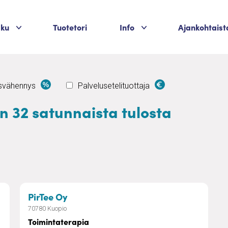
Palvelukategoriat
Palvelukategoriat
aku
Tuotetori
Info
Ajankohtaist
usvähennys
Palvelusetelituottaja
än 32 satunnaista tulosta
– Toimintaterapia
PirTee Oy
70780 Kuopio
Toimintaterapia