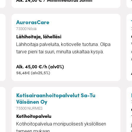
– Lähihoitaja, lähelläsi
AurorasCare
73300 Nilsiä
Lähihoitaja, lähelläsi
Lähihoitaja palveluita, kotiovelle tuotuna. Olipa
tarve pieni tai suuri, minulta uskaltaa kysyä.
Alk. 45,00 €/h (alv0%)
56,48€ (alv25,5%)
Kotisairaanhoitopalvelut Sa-Tu
– Kotihoitopalvelu
Väisänen Oy
75500 NURMES
Kotihoitopalvelu
Kotihoitopalvelua monipuolisesti yksilöllisen
tarpeen mukaan.