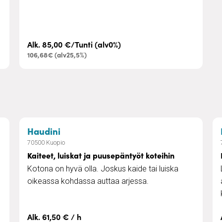
Alk. 85,00 €/Tunti (alv0%)
106,68€ (alv25,5%)
– Kaiteet, luiskat ja puusepäntyöt kote
Haudini
70500 Kuopio
Kaiteet, luiskat ja puusepäntyöt koteihin
Kotona on hyvä olla. Joskus kaide tai luiska
oikeassa kohdassa auttaa arjessa.
Alk. 61,50 € / h