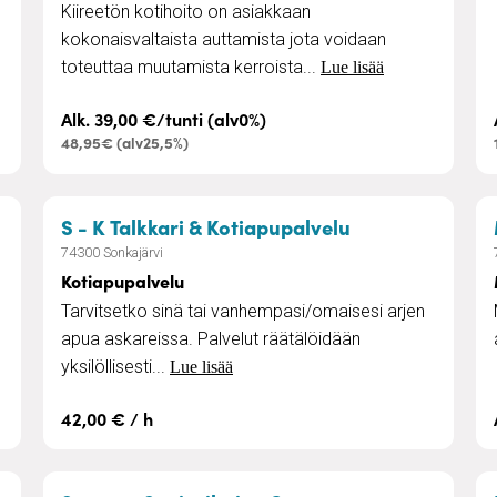
Kiireetön kotihoito on asiakkaan
kokonaisvaltaista auttamista jota voidaan
toteuttaa muutamista kerroista...
Lue lisää
Alk. 39,00 €/tunti (alv0%)
48,95€ (alv25,5%)
– Kotiapupalve
S - K Talkkari & Kotiapupalvelu
74300 Sonkajärvi
Kotiapupalvelu
Tarvitsetko sinä tai vanhempasi/omaisesi arjen
apua askareissa. Palvelut räätälöidään
yksilöllisesti...
Lue lisää
42,00 € / h