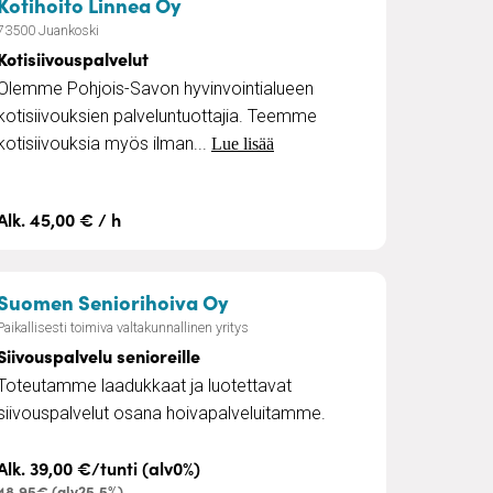
vustaja
– Kotisiivouspalvelut
Kotihoito Linnea Oy
73500 Juankoski
Kotisiivouspalvelut
Olemme Pohjois-Savon hyvinvointialueen
kotisiivouksien palveluntuottajia. Teemme
kotisiivouksia myös ilman...
Lue lisää
Alk. 45,00 € / h
– Siivouspalvelu senioreille
Suomen Seniorihoiva Oy
Paikallisesti toimiva valtakunnallinen yritys
Siivouspalvelu senioreille
Toteutamme laadukkaat ja luotettavat
siivouspalvelut osana hoivapalveluitamme.
Alk. 39,00 €/tunti (alv0%)
48,95€ (alv25,5%)