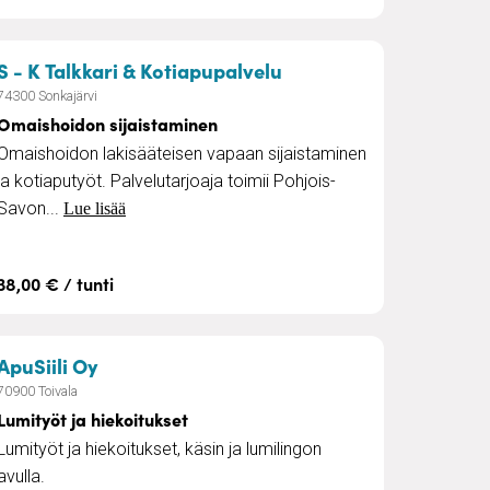
stus
– Omaishoidon sijais
S - K Talkkari & Kotiapupalvelu
74300 Sonkajärvi
Omaishoidon sijaistaminen
Omaishoidon lakisääteisen vapaan sijaistaminen
ja kotiaputyöt. Palvelutarjoaja toimii Pohjois-
Savon...
Lue lisää
38,00 € / tunti
nen
– Lumityöt ja hiekoitukset
ApuSiili Oy
70900 Toivala
Lumityöt ja hiekoitukset
Lumityöt ja hiekoitukset, käsin ja lumilingon
avulla.