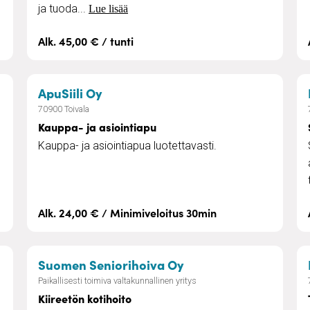
ja tuoda...
Lue lisää
Alk. 45,00 € / tunti
en apu
– Kauppa- ja asiointiapu
ApuSiili Oy
70900 Toivala
Kauppa- ja asiointiapu
Kauppa- ja asiointiapua luotettavasti.
Alk. 24,00 € / Minimiveloitus 30min
– Kiireetön kotihoito
Suomen Seniorihoiva Oy
Paikallisesti toimiva valtakunnallinen yritys
Kiireetön kotihoito