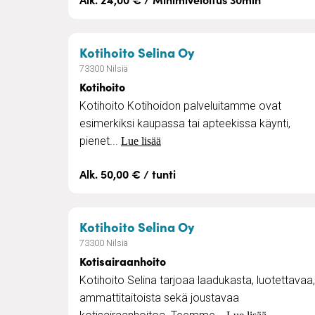
– Kotihoito
Kotihoito Selina Oy
73300 Nilsiä
Kotihoito
Kotihoito Kotihoidon palveluitamme ovat
esimerkiksi kaupassa tai apteekissa käynti,
pienet...
Lue lisää
Alk. 50,00 € / tunti
– Kotisairaanhoito
Kotihoito Selina Oy
73300 Nilsiä
Kotisairaanhoito
Kotihoito Selina tarjoaa laadukasta, luotettavaa,
ammattitaitoista sekä joustavaa