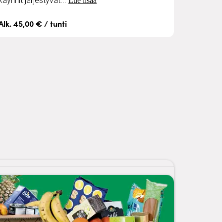
käynnit järjestyvät...
Lue lisää
Alk. 45,00 € / tunti