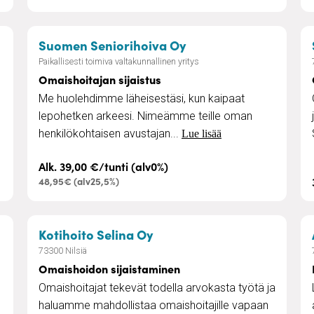
lvelut
– Omaishoitajan sijai
Suomen Seniorihoiva Oy
Paikallisesti toimiva valtakunnallinen yritys
Omaishoitajan sijaistus
Me huolehdimme läheisestäsi, kun kaipaat
lepohetken arkeesi. Nimeämme teille oman
henkilökohtaisen avustajan...
Lue lisää
Alk. 39,00 €/tunti (alv0%)
48,95€ (alv25,5%)
kkuu
– Omaishoidon sijaistami
Kotihoito Selina Oy
73300 Nilsiä
Omaishoidon sijaistaminen
Omaishoitajat tekevät todella arvokasta työtä ja
haluamme mahdollistaa omaishoitajille vapaan