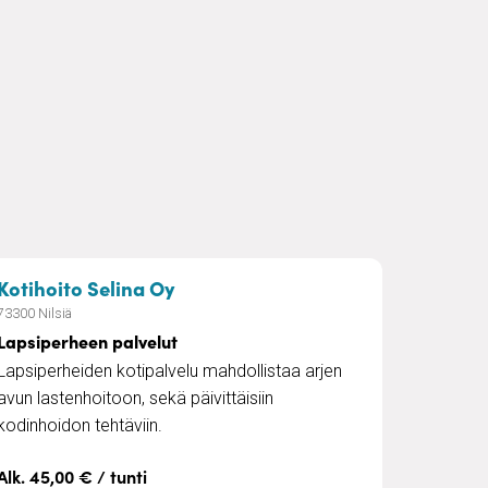
ihin
– Lapsiperheen palvelut
Kotihoito Selina Oy
73300 Nilsiä
Lapsiperheen palvelut
Lapsiperheiden kotipalvelu mahdollistaa arjen
avun lastenhoitoon, sekä päivittäisiin
kodinhoidon tehtäviin.
Alk. 45,00 € / tunti