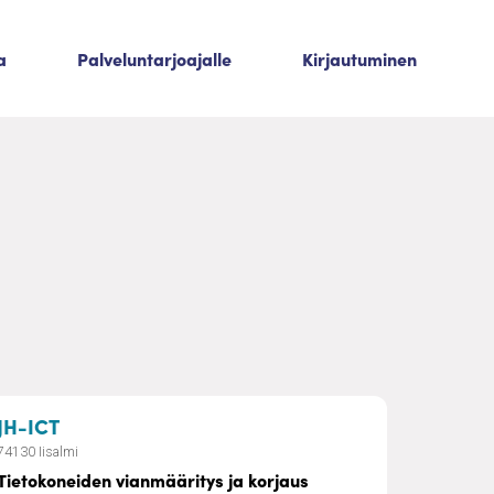
a
Palveluntarjoajalle
Kirjautuminen
– Tietokoneiden vianmääritys ja korjaus
JH-ICT
74130 Iisalmi
Tietokoneiden vianmääritys ja korjaus