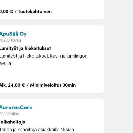
0,00 € / Tuotekohtainen
– Lumityöt ja hiekoitukset
ApuSiili Oy
70900 Toivala
Lumityöt ja hiekoitukset
Lumityöt ja hiekoitukset, käsin ja lumilingon
avulla.
Alk. 24,00 € / Minimiveloitus 30min
– Jalkahoitaja
AurorasCare
73300 Nilsiä
Jalkahoitaja
Tarjon jalkahoitoja asiakkaille Nilsiän