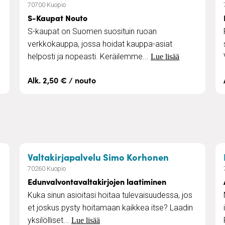
70700 Kuopio
S-Kaupat Nouto
S-kaupat on Suomen suosituin ruoan
verkkokauppa, jossa hoidat kauppa-asiat
helposti ja nopeasti. Keräilemme...
Lue lisää
Alk. 2,50 € / nouto
– Edunvalvon
Valtakirjapalvelu Simo Korhonen
70260 Kuopio
Edunvalvontavaltakirjojen laatiminen
Kuka sinun asioitasi hoitaa tulevaisuudessa, jos
et joskus pysty hoitamaan kaikkea itse? Laadin
yksilölliset...
Lue lisää