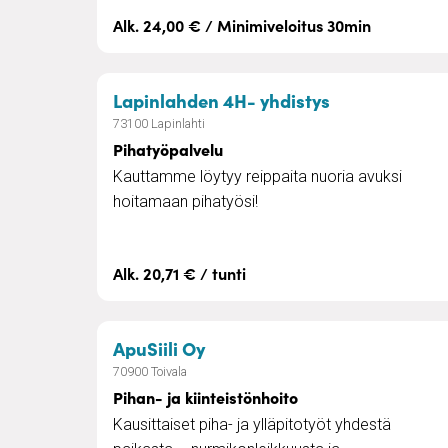
Alk. 24,00 € / Minimiveloitus 30min
– Pihatyöpalv
Lapinlahden 4H- yhdistys
73100 Lapinlahti
Pihatyöpalvelu
Kauttamme löytyy reippaita nuoria avuksi
hoitamaan pihatyösi!
Alk. 20,71 € / tunti
– Pihan- ja kiinteistönhoito
ApuSiili Oy
70900 Toivala
Pihan- ja kiinteistönhoito
Kausittaiset piha- ja ylläpitotyöt yhdestä