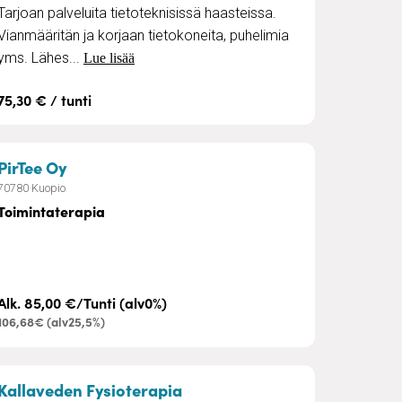
Tarjoan palveluita tietoteknisissä haasteissa.
Vianmääritän ja korjaan tietokoneita, puhelimia
yms. Lähes...
Lue lisää
75,30 € / tunti
– Toimintaterapia
PirTee Oy
70780 Kuopio
Toimintaterapia
Alk. 85,00 €/Tunti (alv0%)
106,68€ (alv25,5%)
– Fysioterapiapalvelut
Kallaveden Fysioterapia