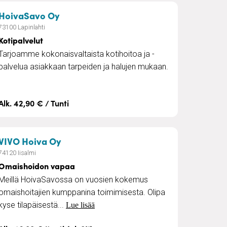
ihin
– Kotipalvelut
HoivaSavo Oy
73100 Lapinlahti
Kotipalvelut
Tarjoamme kokonaisvaltaista kotihoitoa ja -
palvelua asiakkaan tarpeiden ja halujen mukaan.
Alk. 42,90 € / Tunti
– Omaishoidon vapaa
VIVO Hoiva Oy
74120 Iisalmi
Omaishoidon vapaa
Meillä HoivaSavossa on vuosien kokemus
omaishoitajien kumppanina toimimisesta. Olipa
kyse tilapäisestä...
Lue lisää