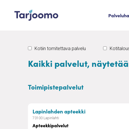
Siirry sisältöön
Palveluh
Tarjoomo etusivu
Kotiin tomitettava palvelu
Kotitalo
Kaikki palvelut, näytetä
Toimipistepalvelut
– Apteekkipalvel
Lapinlahden apteekki
73100 Lapinlahti
Apteekkipalvelut