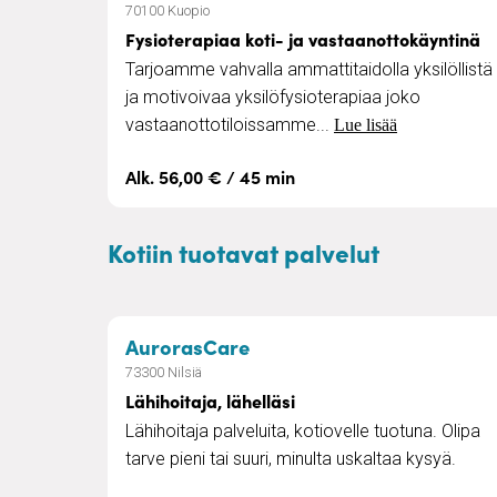
70100 Kuopio
Fysioterapiaa koti- ja vastaanottokäyntinä
Tarjoamme vahvalla ammattitaidolla yksilöllistä
ja motivoivaa yksilöfysioterapiaa joko
vastaanottotiloissamme...
Lue lisää
Alk. 56,00 € / 45 min
Kotiin tuotavat palvelut
– Lähihoitaja, lähelläsi
AurorasCare
73300 Nilsiä
Lähihoitaja, lähelläsi
Lähihoitaja palveluita, kotiovelle tuotuna. Olipa
tarve pieni tai suuri, minulta uskaltaa kysyä.