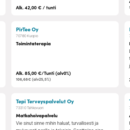
Alk. 42,00 € / tunti
elu
– Toimintaterapia
PirTee Oy
70780 Kuopio
Toimintaterapia
Alk. 85,00 €/Tunti (alv0%)
106,68€ (alv25,5%)
– Matkahoivapalvelu
Tepi Terveyspalvelut Oy
73310 Tahkovuori
Matkahoivapalvelu
Vie sinut sinne mihin haluat, turvallisesti ja