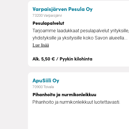
– Pesulapalvel
Varpaisjärven Pesula Oy
73200 Varpaisjärvi
Pesulapalvelut
Tarjoamme laadukkaat pesulapalvelut yrityksille
yhdistyksille ja yksityisille koko Savon alueella...
Lue lisää
Alk. 5,50 € / Pyykin kilohinta
– Pihanhoito ja nurmikonlei
ApuSiili Oy
70900 Toivala
Pihanhoito ja nurmikonleikkuu
Pihanhoito ja nurmikonleikkuut luotettavasti.