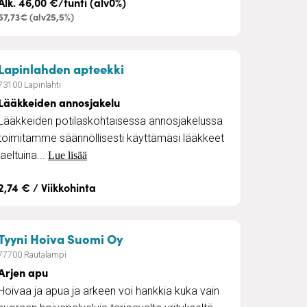
Alk. 46,00 €/tunti (alv0%)
57,73€ (alv25,5%)
– Lääkkeiden annosjakelu
Lapinlahden apteekki
73100 Lapinlahti
Lääkkeiden annosjakelu
Lääkkeiden potilaskohtaisessa annosjakelussa
toimitamme säännöllisesti käyttämäsi lääkkeet
jaeltuina...
Lue lisää
2,74 € / Viikkohinta
– Arjen apu
Tyyni Hoiva Suomi Oy
77700 Rautalampi
Arjen apu
Hoivaa ja apua ja arkeen voi hankkia kuka vain