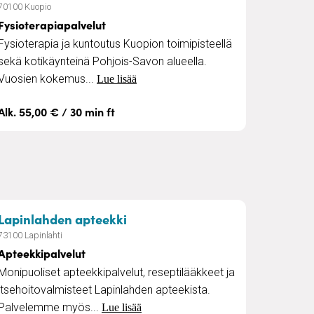
70100 Kuopio
Fysioterapiapalvelut
Fysioterapia ja kuntoutus Kuopion toimipisteellä
sekä kotikäynteinä Pohjois-Savon alueella.
Vuosien kokemus...
Lue lisää
Alk. 55,00 € / 30 min ft
tavaltakirjojen laatiminen
– Apteekkipalvelut
Lapinlahden apteekki
73100 Lapinlahti
Apteekkipalvelut
Monipuoliset apteekkipalvelut, reseptilääkkeet ja
itsehoitovalmisteet Lapinlahden apteekista.
Palvelemme myös...
Lue lisää