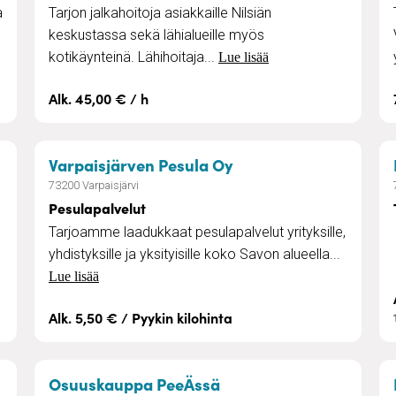
a
Tarjon jalkahoitoja asiakkaille Nilsiän
keskustassa sekä lähialueille myös
kotikäynteinä. Lähihoitaja...
Lue lisää
Alk. 45,00 € / h
– Pesulapalvelut
Varpaisjärven Pesula Oy
73200 Varpaisjärvi
Pesulapalvelut
Tarjoamme laadukkaat pesulapalvelut yrityksille,
yhdistyksille ja yksityisille koko Savon alueella...
Lue lisää
Alk. 5,50 € / Pyykin kilohinta
i- ja vastaanottokäyntinä
– S-Kaupat Nouto
Osuuskauppa PeeÄssä