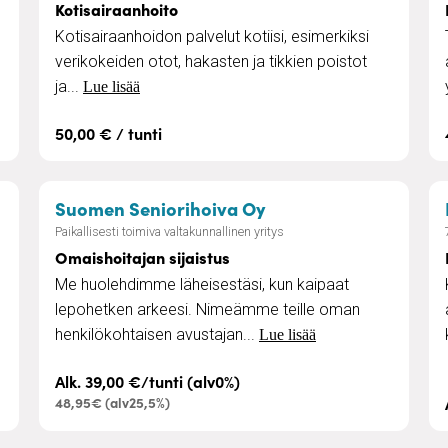
Kotisairaanhoito
Kotisairaanhoidon palvelut kotiisi, esimerkiksi
verikokeiden otot, hakasten ja tikkien poistot
ja...
Lue lisää
50,00 € / tunti
u senioreille
– Omaishoitajan sijai
Suomen Seniorihoiva Oy
Paikallisesti toimiva valtakunnallinen yritys
Omaishoitajan sijaistus
Me huolehdimme läheisestäsi, kun kaipaat
lepohetken arkeesi. Nimeämme teille oman
henkilökohtaisen avustajan...
Lue lisää
Alk. 39,00 €/tunti (alv0%)
48,95€ (alv25,5%)