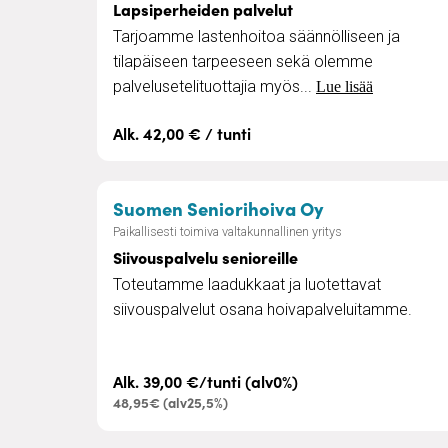
Lapsiperheiden palvelut
Tarjoamme lastenhoitoa säännölliseen ja
tilapäiseen tarpeeseen sekä olemme
palvelusetelituottajia myös...
Lue lisää
Alk. 42,00 € / tunti
– Siivouspalvel
Suomen Seniorihoiva Oy
Paikallisesti toimiva valtakunnallinen yritys
Siivouspalvelu senioreille
Toteutamme laadukkaat ja luotettavat
siivouspalvelut osana hoivapalveluitamme.
Alk. 39,00 €/tunti (alv0%)
48,95€ (alv25,5%)