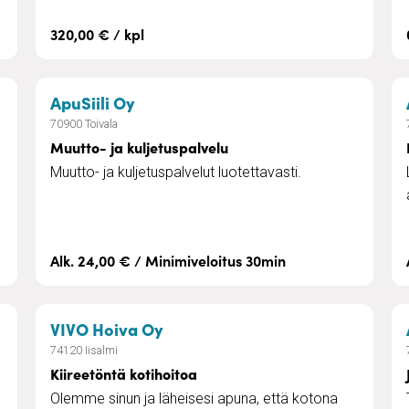
320,00 € / kpl
ja kotisairaanhoito
– Muutto- ja kuljetuspalvelu
ApuSiili Oy
70900 Toivala
Muutto- ja kuljetuspalvelu
Muutto- ja kuljetuspalvelut luotettavasti.
Alk. 24,00 € / Minimiveloitus 30min
– Kiireetöntä kotihoitoa
VIVO Hoiva Oy
74120 Iisalmi
Kiireetöntä kotihoitoa
Olemme sinun ja läheisesi apuna, että kotona