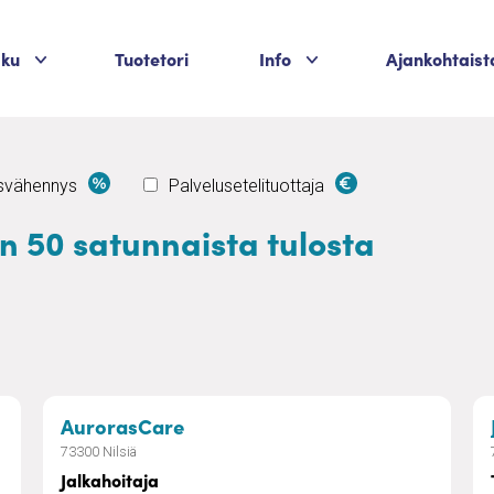
Palvelukategoriat
Palvelukategoriat
aku
Tuotetori
Info
Ajankohtaist
usvähennys
Palvelusetelituottaja
än 50 satunnaista tulosta
ut
– Jalkahoitaja
AurorasCare
73300 Nilsiä
Jalkahoitaja