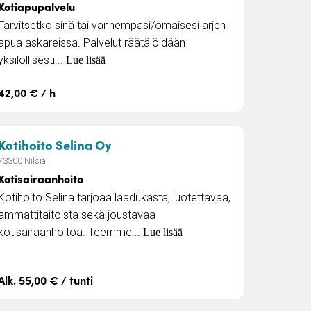
Kotiapupalvelu
Tarvitsetko sinä tai vanhempasi/omaisesi arjen
apua askareissa. Palvelut räätälöidään
yksilöllisesti...
Lue lisää
42,00 € / h
stus
– Kotisairaanhoito
Kotihoito Selina Oy
73300 Nilsiä
Kotisairaanhoito
Kotihoito Selina tarjoaa laadukasta, luotettavaa,
ammattitaitoista sekä joustavaa
kotisairaanhoitoa. Teemme...
Lue lisää
Alk. 55,00 € / tunti