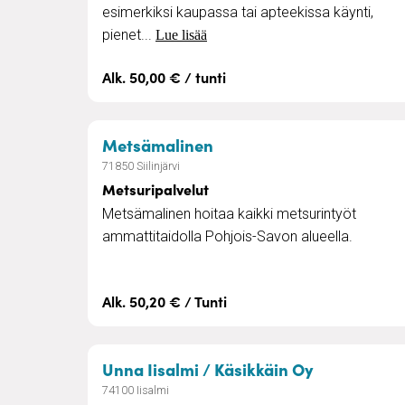
esimerkiksi kaupassa tai apteekissa käynti,
pienet...
Lue lisää
Alk. 50,00 € / tunti
– Metsuripalvelut
Metsämalinen
71850 Siilinjärvi
Metsuripalvelut
Metsämalinen hoitaa kaikki metsurintyöt
ammattitaidolla Pohjois-Savon alueella.
Alk. 50,20 € / Tunti
– Lapsiperh
Unna Iisalmi / Käsikkäin Oy
74100 Iisalmi