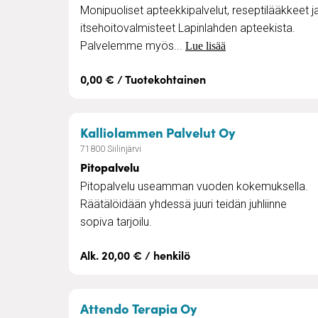
Monipuoliset apteekkipalvelut, reseptilääkkeet j
itsehoitovalmisteet Lapinlahden apteekista.
Palvelemme myös...
Lue lisää
0,00 € / Tuotekohtainen
– Pitopalvelu
Kalliolammen Palvelut Oy
71800 Siilinjärvi
Pitopalvelu
Pitopalvelu useamman vuoden kokemuksella.
Räätälöidään yhdessä juuri teidän juhliinne
sopiva tarjoilu.
Alk. 20,00 € / henkilö
– Fysioterapiaa kot
Attendo Terapia Oy