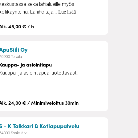
keskustassa sekä lähialueille myös
kotikäynteinä. Lähihoitaja...
Lue lisää
Alk. 45,00 € / h
s
– Kauppa- ja asiointiapu
ApuSiili Oy
70900 Toivala
Kauppa- ja asiointiapu
Kauppa- ja asiointiapua luotettavasti.
Alk. 24,00 € / Minimiveloitus 30min
– Kotiapupalvelu
S - K Talkkari & Kotiapupalvelu
74300 Sonkajärvi