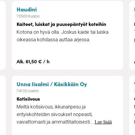
ut
– Kaiteet, luiskat ja puusepäntyöt kote
Haudini
70500 Kuopio
Kaiteet, luiskat ja puusepäntyöt koteihin
,
Kotona on hyvä olla. Joskus kaide tai luiska
oikeassa kohdassa auttaa arjessa.
Alk. 61,50 € / h
kkuu
– Kotisiivous
Unna Iisalmi / Käsikkäin Oy
74100 Iisalmi
Kotisiivous
Meiltä kotisiivous, ikkunanpesu ja
erityiskohteiden siivoukset nopeasti,
vaivattomasti ja ammattitaitoisesti...
Lue lisää