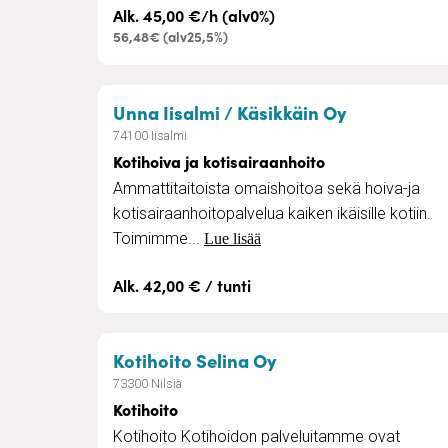
Alk. 45,00 €/h (alv0%)
56,48€ (alv25,5%)
– Kotihoiva 
Unna Iisalmi / Käsikkäin Oy
74100 Iisalmi
Kotihoiva ja kotisairaanhoito
Ammattitaitoista omaishoitoa sekä hoiva-ja
kotisairaanhoitopalvelua kaiken ikäisille kotiin.
Toimimme...
Lue lisää
Alk. 42,00 € / tunti
– Kotihoito
Kotihoito Selina Oy
73300 Nilsiä
Kotihoito
Kotihoito Kotihoidon palveluitamme ovat