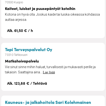
70500 Kuopio
Kaiteet, luiskat ja puusepäntyöt koteihin
Kotona on hyvä olla. Joskus kaide tai luiska oikeassa kohdassa
auttaa arjessa.
Alk. 61,50 € / h
– Matkahoivapalvelu
Tepi Terveyspalvelut Oy
73310 Tahkovuori
Matkahoivapalvelu
Vie sinut sinne mihin haluat, turvallisesti ja mukavasti perille ja
takaisin. Saattajina aina...
Lue lisää
Alk. 123,88 € / Tehtävä
– Jalka
Kauneus- ja jalkahoitola Sari Kolehmainen