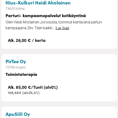
– Parturi- kampaamo
Hius-Kulkuri Heidi Aholainen
79630 Kolma
Parturi- kampaamopalvelut kotikäyntinä
Olen Heidi Aholainen Joroisista, toiminut kiertävänä parturi-
kampaajana 26v. Teen kaikki...
Lue lisää
Alk. 26,00 € / kerta
– Toimintaterapia
PirTee Oy
70780 Kuopio
Toimintaterapia
Alk. 85,00 €/Tunti (alv0%)
106,68€ (alv25,5%)
– Kauppa- ja asiointiapu
ApuSiili Oy