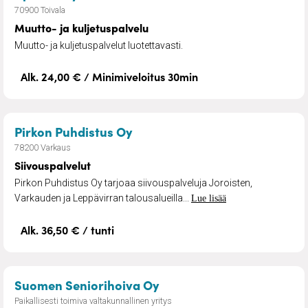
70900 Toivala
Muutto- ja kuljetuspalvelu
Muutto- ja kuljetuspalvelut luotettavasti.
Alk. 24,00 € / Minimiveloitus 30min
– Siivouspalvelut
Pirkon Puhdistus Oy
78200 Varkaus
Siivouspalvelut
Pirkon Puhdistus Oy tarjoaa siivouspalveluja Joroisten,
Varkauden ja Leppävirran talousalueilla...
Lue lisää
Alk. 36,50 € / tunti
– Henkilökohtainen avus
Suomen Seniorihoiva Oy
Paikallisesti toimiva valtakunnallinen yritys