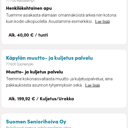
77700 Rautalampi
Henkilökohtainen apu
Tuemme asiakasta elämään omannäköistä arkea niin kotona
kuin kodin ulkopuolella. Avustamme esimerkiksi...
Lue lisää
Alk. 40,00 € / tunti
– Muutto- ja k
Käpylän muutto- ja kuljetus palvelu
77600 Suonenjoki
Muutto- ja kuljetus palvelu
Teemme kokonaisvaltaista muutto- ja kuljetuspalvelua, aina
pakkauksesta asunnon tyhjennyksiin sekä...
Lue lisää
Alk. 199,92 € / Kuljetus/Urakka
– Siivouspalvelu senioreil
Suomen Seniorihoiva Oy
Paikallisesti toimiva valtakunnallinen yritys