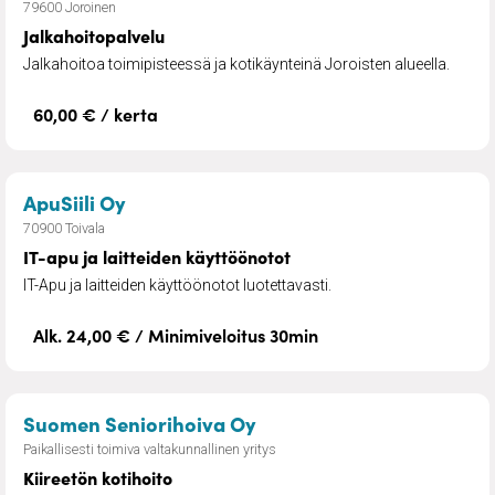
79600 Joroinen
Jalkahoitopalvelu
Jalkahoitoa toimipisteessä ja kotikäynteinä Joroisten alueella.
60,00 € / kerta
– IT-apu ja laitteiden käyttöönotot
ApuSiili Oy
70900 Toivala
IT-apu ja laitteiden käyttöönotot
IT-Apu ja laitteiden käyttöönotot luotettavasti.
Alk. 24,00 € / Minimiveloitus 30min
– Kiireetön kotihoito
Suomen Seniorihoiva Oy
Paikallisesti toimiva valtakunnallinen yritys
Kiireetön kotihoito