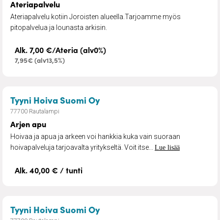
Ateriapalvelu
Ateriapalvelu kotiin Joroisten alueella.Tarjoamme myös
pitopalvelua ja lounasta arkisin.
Alk. 7,00 €/Ateria (alv0%)
7,95€ (alv13,5%)
– Arjen apu
Tyyni Hoiva Suomi Oy
77700 Rautalampi
Arjen apu
Hoivaa ja apua ja arkeen voi hankkia kuka vain suoraan
hoivapalveluja tarjoavalta yritykseltä. Voit itse...
Lue lisää
Alk. 40,00 € / tunti
– Henkilökohtainen apu
Tyyni Hoiva Suomi Oy