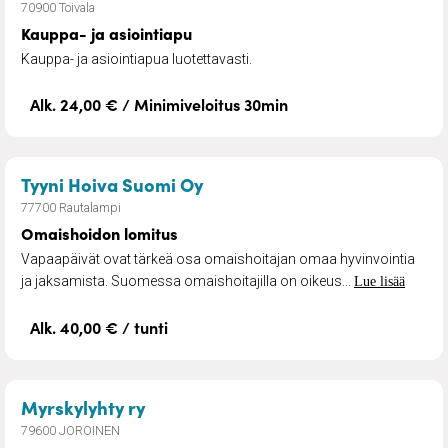
70900 Toivala
Kauppa- ja asiointiapu
Kauppa- ja asiointiapua luotettavasti.
Alk. 24,00 € / Minimiveloitus 30min
– Omaishoidon lomitus
Tyyni Hoiva Suomi Oy
77700 Rautalampi
Omaishoidon lomitus
Vapaapäivät ovat tärkeä osa omaishoitajan omaa hyvinvointia
ja jaksamista. Suomessa omaishoitajilla on oikeus...
Lue lisää
Alk. 40,00 € / tunti
– Ateriapalvelu
Myrskylyhty ry
79600 JOROINEN