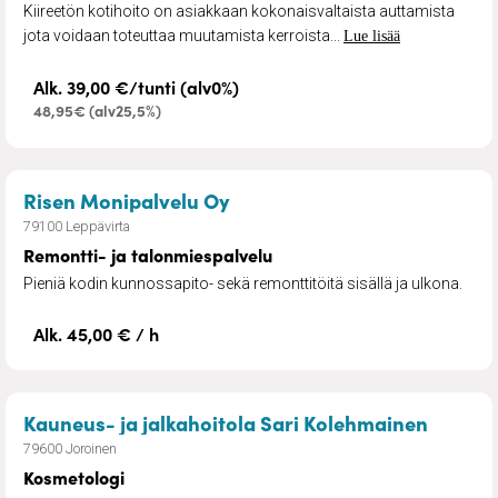
Kiireetön kotihoito on asiakkaan kokonaisvaltaista auttamista
jota voidaan toteuttaa muutamista kerroista...
Lue lisää
Alk. 39,00 €/tunti (alv0%)
48,95€ (alv25,5%)
– Remontti- ja talonmiespal
Risen Monipalvelu Oy
79100 Leppävirta
Remontti- ja talonmiespalvelu
Pieniä kodin kunnossapito- sekä remonttitöitä sisällä ja ulkona.
Alk. 45,00 € / h
– Kosm
Kauneus- ja jalkahoitola Sari Kolehmainen
79600 Joroinen
Kosmetologi