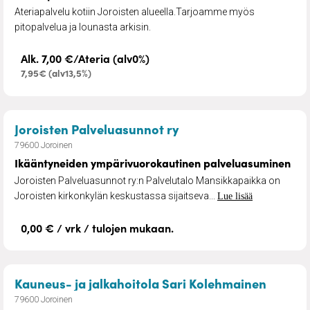
Ateriapalvelu kotiin Joroisten alueella.Tarjoamme myös
pitopalvelua ja lounasta arkisin.
Alk. 7,00 €/Ateria (alv0%)
7,95€ (alv13,5%)
– Ikääntyneiden ympä
Joroisten Palveluasunnot ry
79600 Joroinen
Ikääntyneiden ympärivuorokautinen palveluasuminen
Joroisten Palveluasunnot ry:n Palvelutalo Mansikkapaikka on
Joroisten kirkonkylän keskustassa sijaitseva...
Lue lisää
0,00 € / vrk / tulojen mukaan.
– Jalka
Kauneus- ja jalkahoitola Sari Kolehmainen
79600 Joroinen