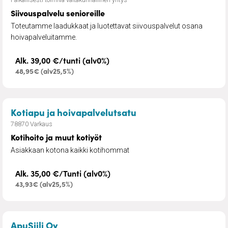
Siivouspalvelu senioreille
Toteutamme laadukkaat ja luotettavat siivouspalvelut osana
hoivapalveluitamme.
Alk. 39,00 €/tunti (alv0%)
48,95€ (alv25,5%)
– Kotihoito ja muut k
Kotiapu ja hoivapalvelutsatu
78870 Varkaus
Kotihoito ja muut kotiyöt
Asiakkaan kotona kaikki kotihommat
Alk. 35,00 €/Tunti (alv0%)
43,93€ (alv25,5%)
– Lumityöt ja hiekoitukset
ApuSiili Oy