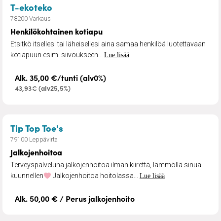
– Henkilökohtainen kotiapu
T-ekoteko
78200 Varkaus
Henkilökohtainen kotiapu
Etsitkö itsellesi tai läheisellesi aina samaa henkilöä luotettavaan
kotiapuun esim. siivoukseen...
Lue lisää
Alk. 35,00 €/tunti (alv0%)
43,93€ (alv25,5%)
– Jalkojenhoitoa
Tip Top Toe's
79100 Leppävirta
Jalkojenhoitoa
Terveyspalveluna jalkojenhoitoa ilman kiirettä, lämmöllä sinua
kuunnellen
Jalkojenhoitoa hoitolassa...
Lue lisää
Alk. 50,00 € / Perus jalkojenhoito