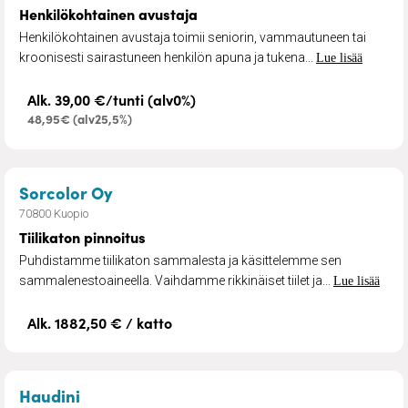
Henkilökohtainen avustaja
Henkilökohtainen avustaja toimii seniorin, vammautuneen tai
kroonisesti sairastuneen henkilön apuna ja tukena...
Lue lisää
Alk. 39,00 €/tunti (alv0%)
48,95€ (alv25,5%)
– Tiilikaton pinnoitus
Sorcolor Oy
70800 Kuopio
Tiilikaton pinnoitus
Puhdistamme tiilikaton sammalesta ja käsittelemme sen
sammalenestoaineella. Vaihdamme rikkinäiset tiilet ja...
Lue lisää
Alk. 1882,50 € / katto
– Kaiteet, luiskat ja puusepäntyöt koteihin
Haudini