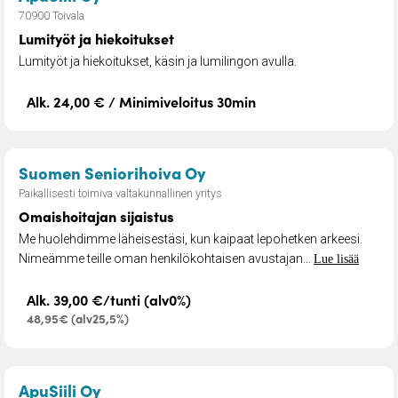
70900 Toivala
Lumityöt ja hiekoitukset
Lumityöt ja hiekoitukset, käsin ja lumilingon avulla.
Alk. 24,00 € / Minimiveloitus 30min
– Omaishoitajan sijaistus
Suomen Seniorihoiva Oy
Paikallisesti toimiva valtakunnallinen yritys
Omaishoitajan sijaistus
Me huolehdimme läheisestäsi, kun kaipaat lepohetken arkeesi.
Nimeämme teille oman henkilökohtaisen avustajan...
Lue lisää
Alk. 39,00 €/tunti (alv0%)
48,95€ (alv25,5%)
– Muutto- ja kuljetuspalvelu
ApuSiili Oy