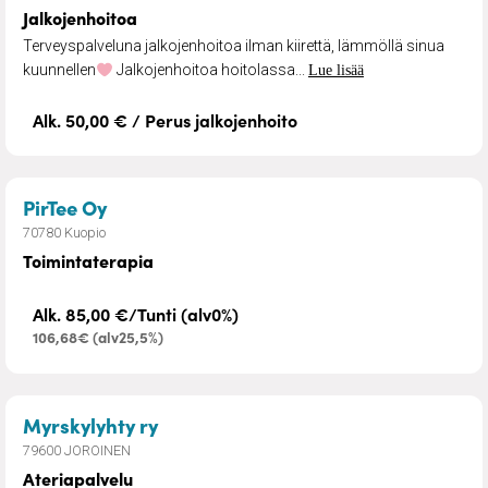
Jalkojenhoitoa
Terveyspalveluna jalkojenhoitoa ilman kiirettä, lämmöllä sinua
kuunnellen
Jalkojenhoitoa hoitolassa...
Lue lisää
Alk. 50,00 € / Perus jalkojenhoito
– Toimintaterapia
PirTee Oy
70780 Kuopio
Toimintaterapia
Alk. 85,00 €/Tunti (alv0%)
106,68€ (alv25,5%)
– Ateriapalvelu
Myrskylyhty ry
79600 JOROINEN
Ateriapalvelu