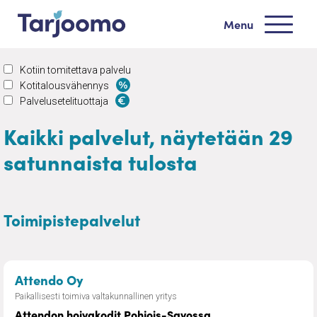
Siirry sisältöön
Menu
Tarjoomo etusivu
Kotiin tomitettava palvelu
Kotitalousvähennys
Palvelusetelituottaja
Kaikki palvelut, näytetään 29
satunnaista tulosta
Toimipistepalvelut
– Attendon hoivakodit Pohjois-Savoss
Attendo Oy
Paikallisesti toimiva valtakunnallinen yritys
Attendon hoivakodit Pohjois-Savossa