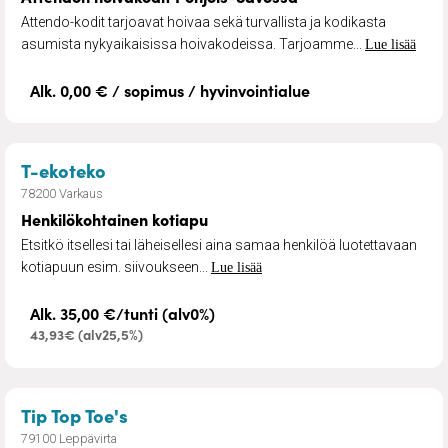
Attendo-kodit tarjoavat hoivaa sekä turvallista ja kodikasta
asumista nykyaikaisissa hoivakodeissa. Tarjoamme...
Lue lisää
Alk. 0,00 € / sopimus / hyvinvointialue
– Henkilökohtainen kotiapu
T-ekoteko
78200 Varkaus
Henkilökohtainen kotiapu
Etsitkö itsellesi tai läheisellesi aina samaa henkilöä luotettavaan
kotiapuun esim. siivoukseen...
Lue lisää
Alk. 35,00 €/tunti (alv0%)
43,93€ (alv25,5%)
– Jalkojenhoitoa
Tip Top Toe's
79100 Leppävirta