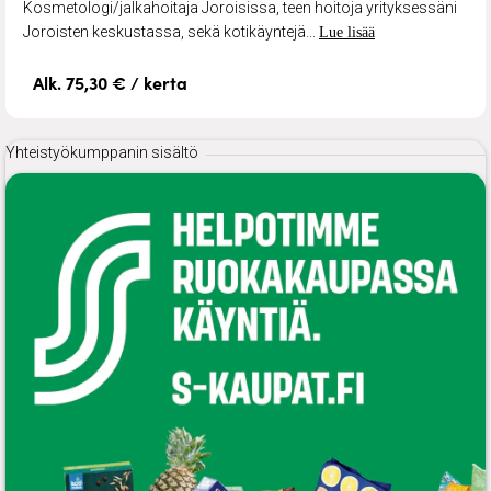
Kosmetologi/jalkahoitaja Joroisissa, teen hoitoja yrityksessäni
Joroisten keskustassa, sekä kotikäyntejä...
Lue lisää
Alk. 75,30 € / kerta
Yhteistyökumppanin sisältö