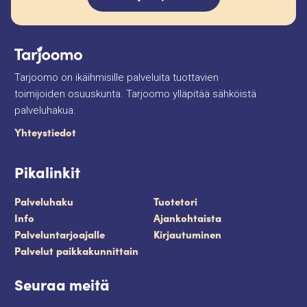
Tarjoomo on ikäihmisille palveluita tuottavien
toimijoiden osuuskunta. Tarjoomo ylläpitää sähköistä
palveluhakua.
Yhteystiedot
Pikalinkit
Palveluhaku
Tuotetori
Info
Ajankohtaista
Palveluntarjoajalle
Kirjautuminen
Palvelut paikkakunnittain
Seuraa meitä