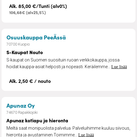
Alk. 85,00 €/Tunti (alv0%)
106,68€ (alv25,5%)
– S-Kaupat Nouto
Osuuskauppa PeeÄssä
70700 Kuopio
S-Kaupat Nouto
S-kaupat on Suomen suosituin ruoan verkkokauppa, jossa
hoidat kauppa-asiat helposti ja nopeasti. Keräilemme...
Lue lisää
Alk. 2,50 € / nouto
– Apunaz kotiapu ja hieronta
Apunaz Oy
74670 Rapakkojoki
Apunaz kotiapu ja hieronta
Meiltä saat monipuolista palvelua. Palveluihimme kuuluu siivous,
hieronta ja avustaminen.Toimimme...
Lue lisää