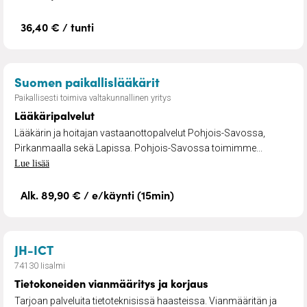
36,40 € / tunti
– Lääkäripalvelut
Suomen paikallislääkärit
Paikallisesti toimiva valtakunnallinen yritys
Lääkäripalvelut
Lääkärin ja hoitajan vastaanottopalvelut Pohjois-Savossa,
Pirkanmaalla sekä Lapissa. Pohjois-Savossa toimimme...
Lue lisää
Alk. 89,90 € / e/käynti (15min)
– Tietokoneiden vianmääritys ja korjaus
JH-ICT
74130 Iisalmi
Tietokoneiden vianmääritys ja korjaus
Tarjoan palveluita tietoteknisissä haasteissa. Vianmääritän ja