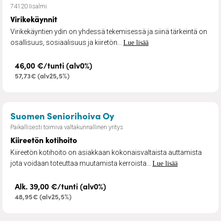
74120 Iisalmi
Virikekäynnit
Virikekäyntien ydin on yhdessä tekemisessä ja siinä tärkeintä on
osallisuus, sosiaalisuus ja kiiretön...
Lue lisää
46,00 €/tunti (alv0%)
57,73€ (alv25,5%)
– Kiireetön kotihoito
Suomen Seniorihoiva Oy
Paikallisesti toimiva valtakunnallinen yritys
Kiireetön kotihoito
Kiireetön kotihoito on asiakkaan kokonaisvaltaista auttamista
jota voidaan toteuttaa muutamista kerroista...
Lue lisää
Alk. 39,00 €/tunti (alv0%)
48,95€ (alv25,5%)