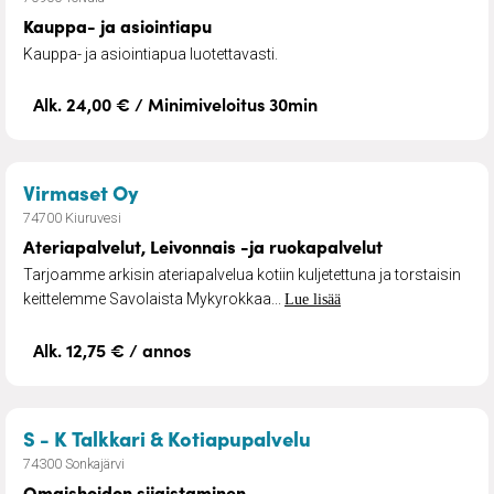
Kauppa- ja asiointiapu
Kauppa- ja asiointiapua luotettavasti.
Alk. 24,00 € / Minimiveloitus 30min
– Ateriapalvelut, Leivonnais -ja ruoka
Virmaset Oy
74700 Kiuruvesi
Ateriapalvelut, Leivonnais -ja ruokapalvelut
Tarjoamme arkisin ateriapalvelua kotiin kuljetettuna ja torstaisin
keittelemme Savolaista Mykyrokkaa...
Lue lisää
Alk. 12,75 € / annos
– Omaishoidon sija
S - K Talkkari & Kotiapupalvelu
74300 Sonkajärvi
Omaishoidon sijaistaminen