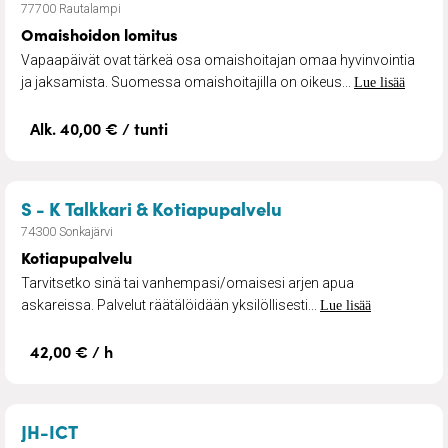
77700 Rautalampi
Omaishoidon lomitus
Vapaapäivät ovat tärkeä osa omaishoitajan omaa hyvinvointia
ja jaksamista. Suomessa omaishoitajilla on oikeus...
Lue lisää
Alk. 40,00 € / tunti
– Kotiapupalvelu
S - K Talkkari & Kotiapupalvelu
74300 Sonkajärvi
Kotiapupalvelu
Tarvitsetko sinä tai vanhempasi/omaisesi arjen apua
askareissa. Palvelut räätälöidään yksilöllisesti...
Lue lisää
42,00 € / h
– Tietokoneiden vianmääritys ja korjaus
JH-ICT