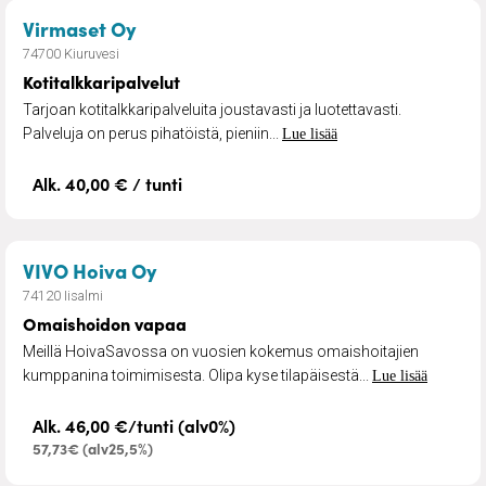
– Kotitalkkaripalvelut
Virmaset Oy
74700 Kiuruvesi
Kotitalkkaripalvelut
Tarjoan kotitalkkaripalveluita joustavasti ja luotettavasti.
Palveluja on perus pihatöistä, pieniin...
Lue lisää
Alk. 40,00 € / tunti
– Omaishoidon vapaa
VIVO Hoiva Oy
74120 Iisalmi
Omaishoidon vapaa
Meillä HoivaSavossa on vuosien kokemus omaishoitajien
kumppanina toimimisesta. Olipa kyse tilapäisestä...
Lue lisää
Alk. 46,00 €/tunti (alv0%)
57,73€ (alv25,5%)