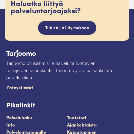
Haluatko liittyä
palveluntarjoajaksi?
Tutustu ja liity mukaan
Tarjoomo on ikäihmisille palveluita tuottavien
toimijoiden osuuskunta. Tarjoomo ylläpitää sähköistä
palveluhakua.
Yhteystiedot
Pikalinkit
Palveluhaku
Tuotetori
Info
Ajankohtaista
Palveluntarjoajalle
Kirjautuminen