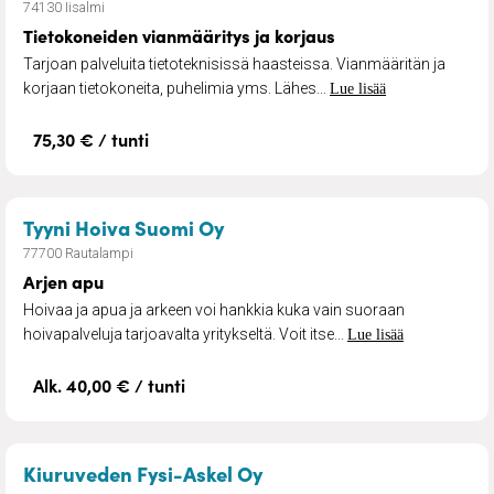
74130 Iisalmi
Tietokoneiden vianmääritys ja korjaus
Tarjoan palveluita tietoteknisissä haasteissa. Vianmääritän ja
korjaan tietokoneita, puhelimia yms. Lähes...
Lue lisää
75,30 € / tunti
– Arjen apu
Tyyni Hoiva Suomi Oy
77700 Rautalampi
Arjen apu
Hoivaa ja apua ja arkeen voi hankkia kuka vain suoraan
hoivapalveluja tarjoavalta yritykseltä. Voit itse...
Lue lisää
Alk. 40,00 € / tunti
– Fysioterapia
Kiuruveden Fysi-Askel Oy