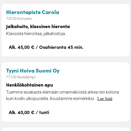
– Jalkahoito, klassinen hiero
Hierontapiste Carola
74700 Kiuruvesi
Jalkahoito, klassinen hieronta
Klassista hierontaa, jalkahoitoja.
Alk. 45,00 € / Osahieronta 45 min.
– Henkilökohtainen apu
Tyyni Hoiva Suomi Oy
77700 Rautalampi
Henkilökohtainen apu
Tuemme asiakasta elämään omannäköistä arkea niin kotona
kuin kodin ulkopuolella. Avustamme esimerkiksi...
Lue lisää
Alk. 40,00 € / tunti