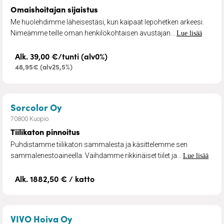
Omaishoitajan sijaistus
Me huolehdimme läheisestäsi, kun kaipaat lepohetken arkeesi.
Nimeämme teille oman henkilökohtaisen avustajan...
Lue lisää
Alk. 39,00 €/tunti (alv0%)
48,95€ (alv25,5%)
– Tiilikaton pinnoitus
Sorcolor Oy
70800 Kuopio
Tiilikaton pinnoitus
Puhdistamme tiilikaton sammalesta ja käsittelemme sen
sammalenestoaineella. Vaihdamme rikkinäiset tiilet ja...
Lue lisää
Alk. 1882,50 € / katto
– Virikekäynnit
VIVO Hoiva Oy