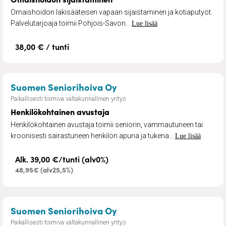
Omaishoidon lakisääteisen vapaan sijaistaminen ja kotiaputyöt.
Palvelutarjoaja toimii Pohjois-Savon...
Lue lisää
38,00 € / tunti
– Henkilökohtainen avus
Suomen Seniorihoiva Oy
Paikallisesti toimiva valtakunnallinen yritys
Henkilökohtainen avustaja
Henkilökohtainen avustaja toimii seniorin, vammautuneen tai
kroonisesti sairastuneen henkilön apuna ja tukena...
Lue lisää
Alk. 39,00 €/tunti (alv0%)
48,95€ (alv25,5%)
– Omaishoitajan sijaistus
Suomen Seniorihoiva Oy
Paikallisesti toimiva valtakunnallinen yritys