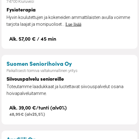
74700 Kiuruvesi
Fysioterapia
Hyvin koulutettujen ja kokeneiden ammattilaisten avulla voimme
tarjota laajat ja monipuoliset...
Lue lisää
Alk. 57,00 € / 45 min
– Siivouspalvelu senioreil
Suomen Seniorihoiva Oy
Paikallisesti toimiva valtakunnallinen yritys
Siivouspalvelu senioreille
Toteutamme laadukkaat ja luotettavat siivouspalvelut osana
hoivapalveluitamme.
Alk. 39,00 €/tunti (alv0%)
48,95€ (alv25,5%)
– Pihanhoito ja nurmikonleikkuu