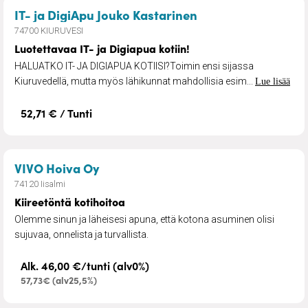
– Luotettavaa IT- j
IT- ja DigiApu Jouko Kastarinen
74700 KIURUVESI
Luotettavaa IT- ja Digiapua kotiin!
HALUATKO IT- JA DIGIAPUA KOTIISI?Toimin ensi sijassa
Kiuruvedellä, mutta myös lähikunnat mahdollisia esim...
Lue lisää
52,71 € / Tunti
– Kiireetöntä kotihoitoa
VIVO Hoiva Oy
74120 Iisalmi
Kiireetöntä kotihoitoa
Olemme sinun ja läheisesi apuna, että kotona asuminen olisi
sujuvaa, onnelista ja turvallista.
Alk. 46,00 €/tunti (alv0%)
57,73€ (alv25,5%)