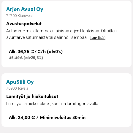
– Avustuspalvelut
Arjen Avuxi Oy
74700 Kiuruvesi
Avustuspalvelut
Autamme mielellämme erilaisissa arjen tilanteissa. Oli sitten
avuntarve satunnaista tai säännöllisempää...
Lue lisää
Alk. 36,25 €/€/h (alv0%)
45,49€ (alv25,5%)
– Lumityöt ja hiekoitukset
ApuSiili Oy
70900 Toivala
Lumityöt ja hiekoitukset
Lumityöt ja hiekoitukset, käsin ja lumilingon avulla.
Alk. 24,00 € / Minimiveloitus 30min