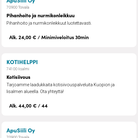
ApuSiili Oy
70900 Toivala
Pihanhoito ja nurmikonleikkuu
Pihanhoito ja nurmikonleikkuut luotettavasti.
Alk. 24,00 € / Minimiveloitus 30min
– Kotisiivous
KOTIHELPPI
74100 Iisalmi
Kotisiivous
Tarjoamme laadukkaita kotisiivouspalveluita Kuopion ja
Iisalmen alueella. Ota yhteyttä!
Alk. 44,00 € / 44
– Kauppa- ja asiointiapu
ApuSiili Oy
70900 Toivala