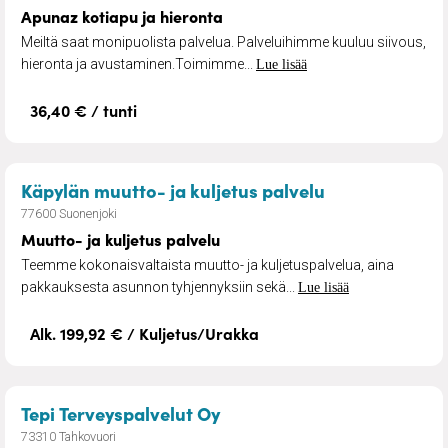
Apunaz kotiapu ja hieronta
Meiltä saat monipuolista palvelua. Palveluihimme kuuluu siivous,
hieronta ja avustaminen.Toimimme...
Lue lisää
36,40 € / tunti
– Muutto- ja k
Käpylän muutto- ja kuljetus palvelu
77600 Suonenjoki
Muutto- ja kuljetus palvelu
Teemme kokonaisvaltaista muutto- ja kuljetuspalvelua, aina
pakkauksesta asunnon tyhjennyksiin sekä...
Lue lisää
Alk. 199,92 € / Kuljetus/Urakka
– Matkahoivapalvelu
Tepi Terveyspalvelut Oy
73310 Tahkovuori