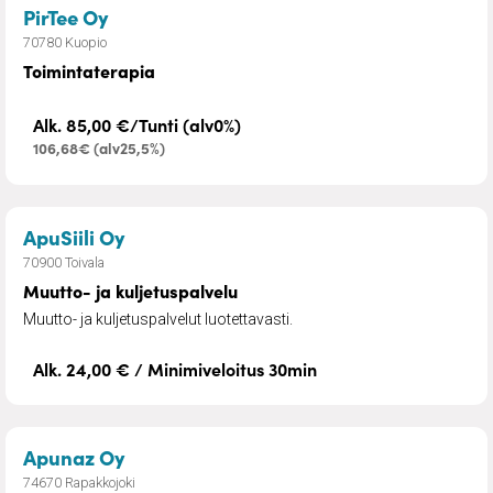
– Toimintaterapia
PirTee Oy
70780 Kuopio
Toimintaterapia
Alk. 85,00 €/Tunti (alv0%)
106,68€ (alv25,5%)
– Muutto- ja kuljetuspalvelu
ApuSiili Oy
70900 Toivala
Muutto- ja kuljetuspalvelu
Muutto- ja kuljetuspalvelut luotettavasti.
Alk. 24,00 € / Minimiveloitus 30min
– Apunaz kotiapu ja hieronta
Apunaz Oy
74670 Rapakkojoki