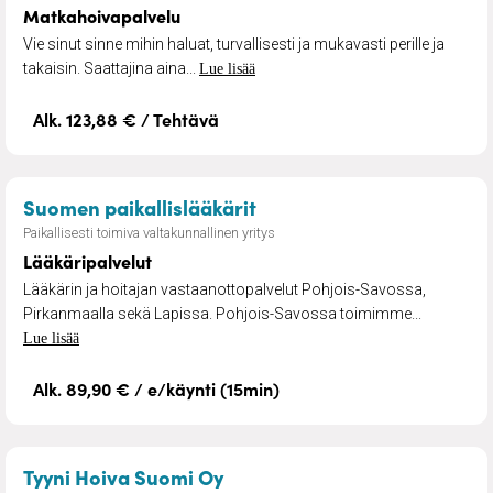
Matkahoivapalvelu
Vie sinut sinne mihin haluat, turvallisesti ja mukavasti perille ja
takaisin. Saattajina aina...
Lue lisää
Alk. 123,88 € / Tehtävä
– Lääkäripalvelut
Suomen paikallislääkärit
Paikallisesti toimiva valtakunnallinen yritys
Lääkäripalvelut
Lääkärin ja hoitajan vastaanottopalvelut Pohjois-Savossa,
Pirkanmaalla sekä Lapissa. Pohjois-Savossa toimimme...
Lue lisää
Alk. 89,90 € / e/käynti (15min)
– Omaishoidon lomitus
Tyyni Hoiva Suomi Oy