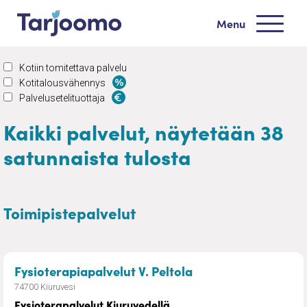
Siirry sisältöön
Menu
Tarjoomo etusivu
Kotiin tomitettava palvelu
Kotitalousvähennys
Palvelusetelituottaja
Kaikki palvelut, näytetään 38
satunnaista tulosta
Toimipistepalvelut
– Fysioterapalvelut
Fysioterapiapalvelut V. Peltola
74700 Kiuruvesi
Fysioterapalvelut Kiuruvedellä