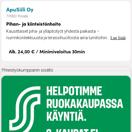
– Pihan- ja kiinteistönhoito
ApuSiili Oy
70900 Toivala
Pihan- ja kiinteistönhoito
Kausittaiset piha- ja ylläpitotyöt yhdestä paikasta –
nurmikonleikkuusta ja terassihuolloista aina lumitöihin...
Lue lisää
Alk. 24,00 € / Minimiveloitus 30min
Yhteistyökumppanin sisältö