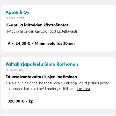
– IT-apu ja laitteiden käyttöönotot
ApuSiili Oy
70900 Toivala
IT-apu ja laitteiden käyttöönotot
IT-Apu ja laitteiden käyttöönotot luotettavasti.
Alk. 24,00 € / Minimiveloitus 30min
– Edunvalvontava
Valtakirjapalvelu Simo Korhonen
70260 Kuopio
Edunvalvontavaltakirjojen laatiminen
Kuka sinun asioitasi hoitaa tulevaisuudessa, jos et joskus pysty
hoitamaan kaikkea itse? Laadin yksilölliset...
Lue lisää
320,00 € / kpl