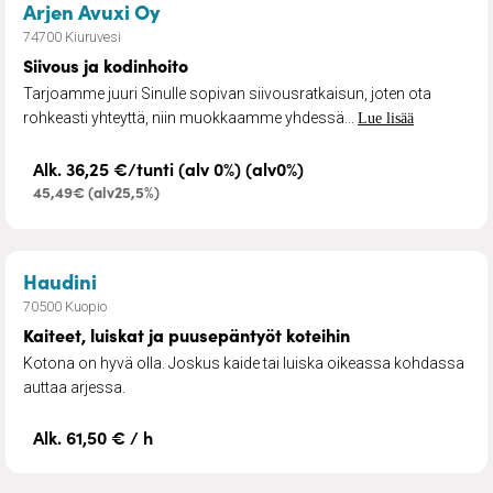
– Siivous ja kodinhoito
Arjen Avuxi Oy
74700 Kiuruvesi
Siivous ja kodinhoito
Tarjoamme juuri Sinulle sopivan siivousratkaisun, joten ota
rohkeasti yhteyttä, niin muokkaamme yhdessä...
Lue lisää
Alk. 36,25 €/tunti (alv 0%) (alv0%)
45,49€ (alv25,5%)
– Kaiteet, luiskat ja puusepäntyöt koteihin
Haudini
70500 Kuopio
Kaiteet, luiskat ja puusepäntyöt koteihin
Kotona on hyvä olla. Joskus kaide tai luiska oikeassa kohdassa
auttaa arjessa.
Alk. 61,50 € / h