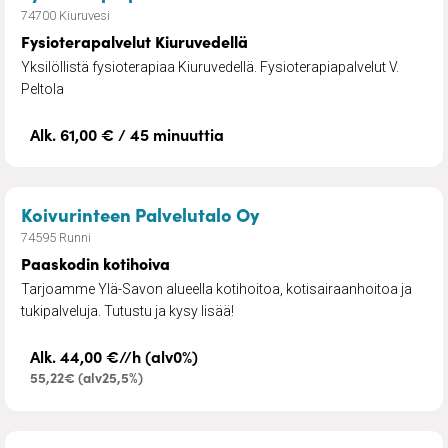
74700 Kiuruvesi
Fysioterapalvelut Kiuruvedellä
Yksilöllistä fysioterapiaa Kiuruvedellä. Fysioterapiapalvelut V.
Peltola
Alk. 61,00 € / 45 minuuttia
– Paaskodin kotihoiva
Koivurinteen Palvelutalo Oy
74595 Runni
Paaskodin kotihoiva
Tarjoamme Ylä-Savon alueella kotihoitoa, kotisairaanhoitoa ja
tukipalveluja. Tutustu ja kysy lisää!
Alk. 44,00 €//h (alv0%)
55,22€ (alv25,5%)