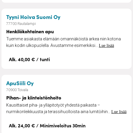
– Henkilökohtainen apu
Tyyni Hoiva Suomi Oy
77700 Rautalampi
Henkilökohtainen apu
Tuemme asiakasta elämään omannäköistä arkea niin kotona
kuin kodin ulkopuolella. Avustamme esimerkiksi...
Lue lisää
Alk. 40,00 € / tunti
– Pihan- ja kiinteistönhoito
ApuSiili Oy
70900 Toivala
Pihan- ja kiinteistönhoito
Kausittaiset piha- ja ylläpitotyöt yhdestä paikasta –
nurmikonleikkuusta ja terassihuolloista aina lumitöihin...
Lue lisää
Alk. 24,00 € / Minimiveloitus 30min