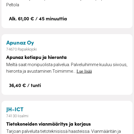
Peltola
Alk. 61,00 € / 45 minuuttia
– Apunaz kotiapu ja hieronta
Apunaz Oy
74670 Rapakkojoki
Apunaz kotiapu ja hieronta
Meiltä saat monipuolista palvelua. Palveluihimme kuuluu siivous,
hieronta ja avustaminen.Toimimme...
Lue lisää
36,40 € / tunti
– Tietokoneiden vianmääritys ja korjaus
JH-ICT
74130 Iisalmi
Tietokoneiden vianmääritys ja korjaus
Tarjoan palveluita tietoteknisissä haasteissa. Vianmääritän ja