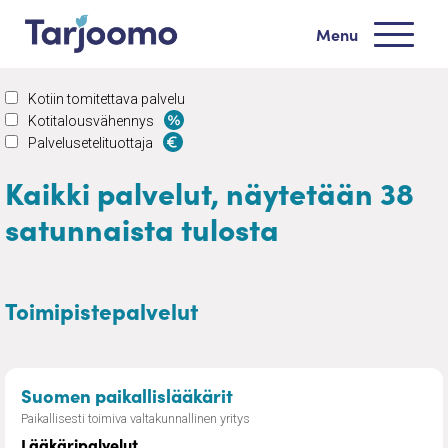
Siirry sisältöön
Menu
Tarjoomo etusivu
Kotiin tomitettava palvelu
Kotitalousvähennys
Palvelusetelituottaja
Kaikki palvelut, näytetään 38
satunnaista tulosta
Toimipistepalvelut
– Lääkäripalvelut
Suomen paikallislääkärit
Paikallisesti toimiva valtakunnallinen yritys
Lääkäripalvelut