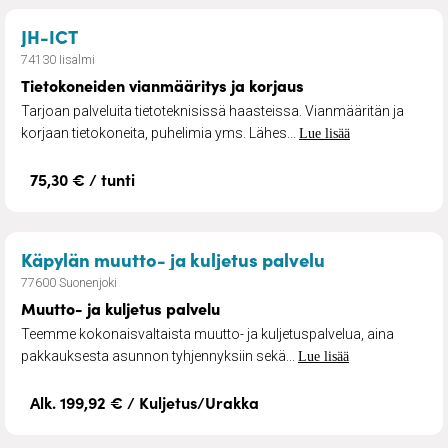
– Tietokoneiden vianmääritys ja korjaus
JH-ICT
74130 Iisalmi
Tietokoneiden vianmääritys ja korjaus
Tarjoan palveluita tietoteknisissä haasteissa. Vianmääritän ja
korjaan tietokoneita, puhelimia yms. Lähes...
Lue lisää
75,30 € / tunti
– Muutto- ja k
Käpylän muutto- ja kuljetus palvelu
77600 Suonenjoki
Muutto- ja kuljetus palvelu
Teemme kokonaisvaltaista muutto- ja kuljetuspalvelua, aina
pakkauksesta asunnon tyhjennyksiin sekä...
Lue lisää
Alk. 199,92 € / Kuljetus/Urakka