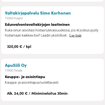
– Edunvalvontava
Valtakirjapalvelu Simo Korhonen
70260 Kuopio
Edunvalvontavaltakirjojen laatiminen
Kuka sinun asioitasi hoitaa tulevaisuudessa, jos et joskus pysty
hoitamaan kaikkea itse? Laadin yksilölliset...
Lue lisää
320,00 € / kpl
– Kauppa- ja asiointiapu
ApuSiili Oy
70900 Toivala
Kauppa- ja asiointiapu
Kauppa- ja asiointiapua luotettavasti.
Alk. 24,00 € / Minimiveloitus 30min