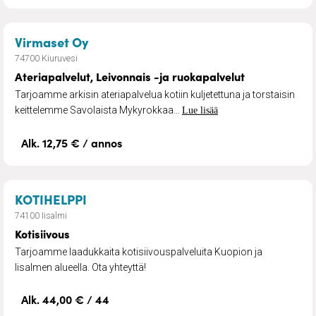
– Ateriapalvelut, Leivonnais -ja ruoka
Virmaset Oy
74700 Kiuruvesi
Ateriapalvelut, Leivonnais -ja ruokapalvelut
Tarjoamme arkisin ateriapalvelua kotiin kuljetettuna ja torstaisin
keittelemme Savolaista Mykyrokkaa...
Lue lisää
Alk. 12,75 € / annos
– Kotisiivous
KOTIHELPPI
74100 Iisalmi
Kotisiivous
Tarjoamme laadukkaita kotisiivouspalveluita Kuopion ja
Iisalmen alueella. Ota yhteyttä!
Alk. 44,00 € / 44