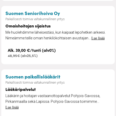
– Omaishoitajan sijaistus
Suomen Seniorihoiva Oy
Paikallisesti toimiva valtakunnallinen yritys
Omaishoitajan sijaistus
Me huolehdimme läheisestäsi, kun kaipaat lepohetken arkeesi.
Nimeämme teille oman henkilökohtaisen avustajan...
Lue lisää
Alk. 39,00 €/tunti (alv0%)
48,95€ (alv25,5%)
– Lääkäripalvelut
Suomen paikallislääkärit
Paikallisesti toimiva valtakunnallinen yritys
Lääkäripalvelut
Lääkärin ja hoitajan vastaanottopalvelut Pohjois-Savossa,
Pirkanmaalla sekä Lapissa. Pohjois-Savossa toimimme...
Lue lisää