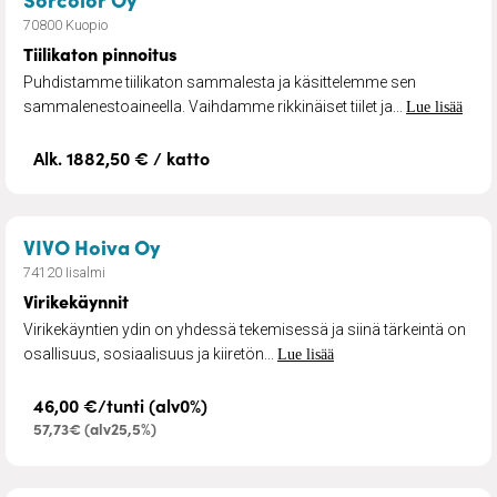
70800 Kuopio
Tiilikaton pinnoitus
Puhdistamme tiilikaton sammalesta ja käsittelemme sen
sammalenestoaineella. Vaihdamme rikkinäiset tiilet ja...
Lue lisää
Alk. 1882,50 € / katto
– Virikekäynnit
VIVO Hoiva Oy
74120 Iisalmi
Virikekäynnit
Virikekäyntien ydin on yhdessä tekemisessä ja siinä tärkeintä on
osallisuus, sosiaalisuus ja kiiretön...
Lue lisää
46,00 €/tunti (alv0%)
57,73€ (alv25,5%)