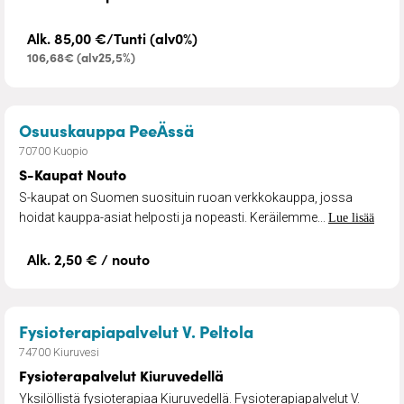
Alk. 85,00 €/Tunti (alv0%)
106,68€ (alv25,5%)
– S-Kaupat Nouto
Osuuskauppa PeeÄssä
70700 Kuopio
S-Kaupat Nouto
S-kaupat on Suomen suosituin ruoan verkkokauppa, jossa
hoidat kauppa-asiat helposti ja nopeasti. Keräilemme...
Lue lisää
Alk. 2,50 € / nouto
– Fysioterapalvelut
Fysioterapiapalvelut V. Peltola
74700 Kiuruvesi
Fysioterapalvelut Kiuruvedellä
Yksilöllistä fysioterapiaa Kiuruvedellä. Fysioterapiapalvelut V.