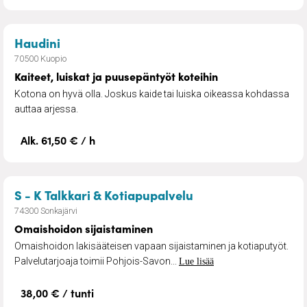
– Kaiteet, luiskat ja puusepäntyöt koteihin
Haudini
70500 Kuopio
Kaiteet, luiskat ja puusepäntyöt koteihin
Kotona on hyvä olla. Joskus kaide tai luiska oikeassa kohdassa
auttaa arjessa.
Alk. 61,50 € / h
– Omaishoidon sija
S - K Talkkari & Kotiapupalvelu
74300 Sonkajärvi
Omaishoidon sijaistaminen
Omaishoidon lakisääteisen vapaan sijaistaminen ja kotiaputyöt.
Palvelutarjoaja toimii Pohjois-Savon...
Lue lisää
38,00 € / tunti