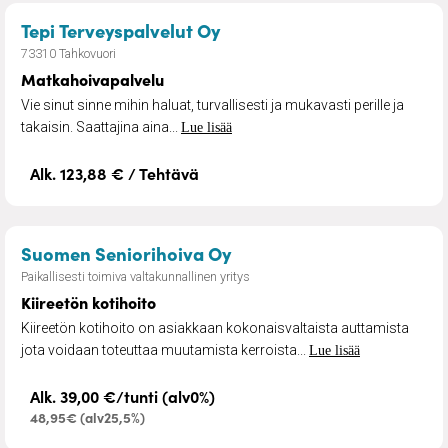
– Matkahoivapalvelu
Tepi Terveyspalvelut Oy
73310 Tahkovuori
Matkahoivapalvelu
Vie sinut sinne mihin haluat, turvallisesti ja mukavasti perille ja
takaisin. Saattajina aina...
Lue lisää
Alk. 123,88 € / Tehtävä
– Kiireetön kotihoito
Suomen Seniorihoiva Oy
Paikallisesti toimiva valtakunnallinen yritys
Kiireetön kotihoito
Kiireetön kotihoito on asiakkaan kokonaisvaltaista auttamista
jota voidaan toteuttaa muutamista kerroista...
Lue lisää
Alk. 39,00 €/tunti (alv0%)
48,95€ (alv25,5%)