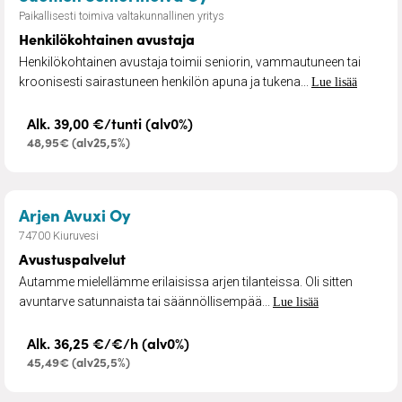
Paikallisesti toimiva valtakunnallinen yritys
Henkilökohtainen avustaja
Henkilökohtainen avustaja toimii seniorin, vammautuneen tai
kroonisesti sairastuneen henkilön apuna ja tukena...
Lue lisää
Alk. 39,00 €/tunti (alv0%)
48,95€ (alv25,5%)
– Avustuspalvelut
Arjen Avuxi Oy
74700 Kiuruvesi
Avustuspalvelut
Autamme mielellämme erilaisissa arjen tilanteissa. Oli sitten
avuntarve satunnaista tai säännöllisempää...
Lue lisää
Alk. 36,25 €/€/h (alv0%)
45,49€ (alv25,5%)