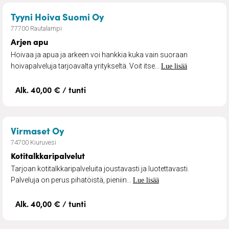
– Arjen apu
Tyyni Hoiva Suomi Oy
77700 Rautalampi
Arjen apu
Hoivaa ja apua ja arkeen voi hankkia kuka vain suoraan
hoivapalveluja tarjoavalta yritykseltä. Voit itse...
Lue lisää
Alk. 40,00 € / tunti
– Kotitalkkaripalvelut
Virmaset Oy
74700 Kiuruvesi
Kotitalkkaripalvelut
Tarjoan kotitalkkaripalveluita joustavasti ja luotettavasti.
Palveluja on perus pihatöistä, pieniin...
Lue lisää
Alk. 40,00 € / tunti