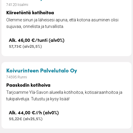
74120 Iisalmi
Kiireetöntä kotihoitoa
Olemme sinun ja läheisesi apuna, että kotona asuminen olisi
sujuvaa, onnelista ja turvallista.
Alk. 46,00 €/tunti (alv0%)
57,73€ (alv25,5%)
– Paaskodin kotihoiva
Koivurinteen Palvelutalo Oy
74595 Runni
Paaskodin kotihoiva
Tarjoamme Ylä-Savon alueella kotihoitoa, kotisairaanhoitoa ja
tukipalveluja. Tutustu ja kysy lisää!
Alk. 44,00 €//h (alv0%)
55,22€ (alv25,5%)