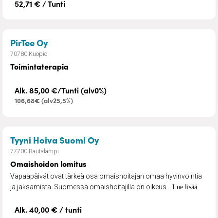
52,71 € / Tunti
– Toimintaterapia
PirTee Oy
70780 Kuopio
Toimintaterapia
Alk. 85,00 €/Tunti (alv0%)
106,68€ (alv25,5%)
– Omaishoidon lomitus
Tyyni Hoiva Suomi Oy
77700 Rautalampi
Omaishoidon lomitus
Vapaapäivät ovat tärkeä osa omaishoitajan omaa hyvinvointia
ja jaksamista. Suomessa omaishoitajilla on oikeus...
Lue lisää
Alk. 40,00 € / tunti