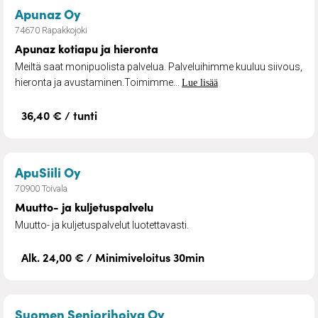
– Apunaz kotiapu ja hieronta
Apunaz Oy
74670 Rapakkojoki
Apunaz kotiapu ja hieronta
Meiltä saat monipuolista palvelua. Palveluihimme kuuluu siivous,
hieronta ja avustaminen.Toimimme...
Lue lisää
36,40 € / tunti
– Muutto- ja kuljetuspalvelu
ApuSiili Oy
70900 Toivala
Muutto- ja kuljetuspalvelu
Muutto- ja kuljetuspalvelut luotettavasti.
Alk. 24,00 € / Minimiveloitus 30min
– Henkilökohtainen avus
Suomen Seniorihoiva Oy