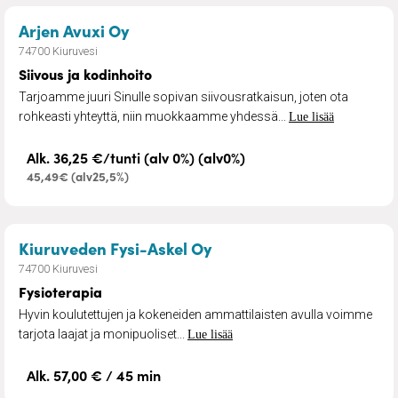
– Siivous ja kodinhoito
Arjen Avuxi Oy
74700 Kiuruvesi
Siivous ja kodinhoito
Tarjoamme juuri Sinulle sopivan siivousratkaisun, joten ota
rohkeasti yhteyttä, niin muokkaamme yhdessä...
Lue lisää
Alk. 36,25 €/tunti (alv 0%) (alv0%)
45,49€ (alv25,5%)
– Fysioterapia
Kiuruveden Fysi-Askel Oy
74700 Kiuruvesi
Fysioterapia
Hyvin koulutettujen ja kokeneiden ammattilaisten avulla voimme
tarjota laajat ja monipuoliset...
Lue lisää
Alk. 57,00 € / 45 min