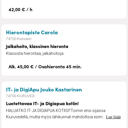
42,00 € / h
– Jalkahoito, klassinen hiero
Hierontapiste Carola
74700 Kiuruvesi
Jalkahoito, klassinen hieronta
Klassista hierontaa, jalkahoitoja.
Alk. 45,00 € / Osahieronta 45 min.
– Luotettavaa IT- j
IT- ja DigiApu Jouko Kastarinen
74700 KIURUVESI
Luotettavaa IT- ja Digiapua kotiin!
HALUATKO IT- JA DIGIAPUA KOTIISI?Toimin ensi sijassa
Kiuruvedellä, mutta myös lähikunnat mahdollisia esim...
Lue lisää