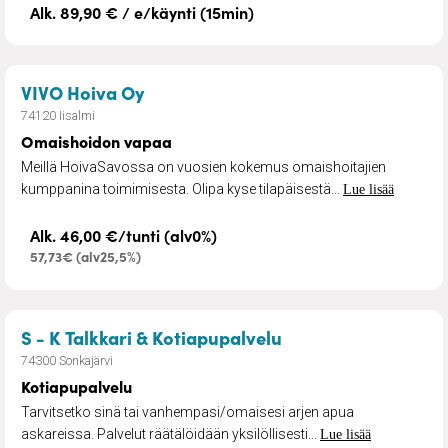
Alk. 89,90 € / e/käynti (15min)
– Omaishoidon vapaa
VIVO Hoiva Oy
74120 Iisalmi
Omaishoidon vapaa
Meillä HoivaSavossa on vuosien kokemus omaishoitajien
kumppanina toimimisesta. Olipa kyse tilapäisestä...
Lue lisää
Alk. 46,00 €/tunti (alv0%)
57,73€ (alv25,5%)
– Kotiapupalvelu
S - K Talkkari & Kotiapupalvelu
74300 Sonkajärvi
Kotiapupalvelu
Tarvitsetko sinä tai vanhempasi/omaisesi arjen apua
askareissa. Palvelut räätälöidään yksilöllisesti...
Lue lisää