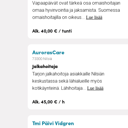
Vapaapäivät ovat tärkeä osa omaishoitajan
omaa hyvinvointia ja jaksamista. Suomessa
omaishoitajilla on oikeus...
Lue lisää
Alk. 40,00 € / tunti
– Jalkahoitaja
AurorasCare
73300 Nilsiä
Jalkahoitaja
Tarjon jalkahoitoja asiakkaille Nilsiän
keskustassa sekä lähialueille myös
kotikäynteinä. Lähihoitaja...
Lue lisää
Alk. 45,00 € / h
– Kotisiivous
Tmi Päivi Vidgren