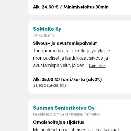
Alk. 24,00 € / Minimiveloitus 30min
– Siivous- ja avustamispal
SaMaKo Ky
74160 Iisalmi
Siivous- ja avustamispalvelut
Tarjoamme kotitalouksille ja yrityksille
monipuoliset ja laadukkaat siivous-ja
avustamispalvelut, joiden...
Lue lisää
Alk. 35,00 €/Tunti/kerta (alv0%)
43,93€ (alv25,5%)
– Omaishoitaja
Suomen Seniorihoiva Oy
Paikallisesti toimiva valtakunnallinen yritys
Omaishoitajan sijaistus
Me huolehdimme läheisestäsi, kun kaipaat