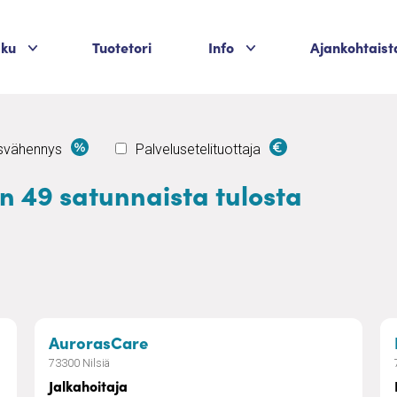
Palvelukategoriat
Palvelukategoriat
aku
Tuotetori
Info
Ajankohtaist
usvähennys
Palvelusetelituottaja
än 49 satunnaista tulosta
palvelut
– Jalkahoitaja
AurorasCare
73300 Nilsiä
Jalkahoitaja