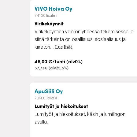
– Virikekäynnit
VIVO Hoiva Oy
74120 Iisalmi
Virikekäynnit
Virikekäyntien ydin on yhdessä tekemisessä ja
siinä tärkeintä on osallisuus, sosiaalisuus ja
kiiretön...
Lue lisää
46,00 €/tunti (alv0%)
57,73€ (alv25,5%)
– Lumityöt ja hiekoitukset
ApuSiili Oy
70900 Toivala
Lumityöt ja hiekoitukset
Lumityöt ja hiekoitukset, käsin ja lumilingon
avulla.