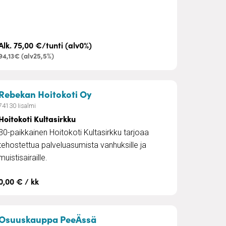
Alk. 75,00 €/tunti (alv0%)
94,13€ (alv25,5%)
– Hoitokoti Kultasirkku
Rebekan Hoitokoti Oy
74130 Iisalmi
Hoitokoti Kultasirkku
30-paikkainen Hoitokoti Kultasirkku tarjoaa
tehostettua palveluasumista vanhuksille ja
muistisairaille.
0,00 € / kk
in Iisalmessa
– S-Kaupat Nouto
Osuuskauppa PeeÄssä