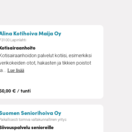
t
– Kotisairaanhoito
Alina Kotihoiva Maija Oy
73100 Lapinlahti
Kotisairaanhoito
Kotisairaanhoidon palvelut kotiisi, esimerkiksi
verikokeiden otot, hakasten ja tikkien poistot
ja...
Lue lisää
50,00 € / tunti
tavaltakirjojen laatiminen
– Siivouspalvelu senioreille
Suomen Seniorihoiva Oy
Paikallisesti toimiva valtakunnallinen yritys
Siivouspalvelu senioreille