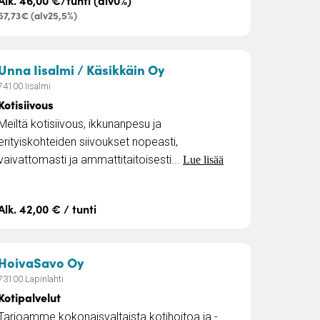
Alk. 46,00 €/tunti (alv0%)
57,73€ (alv25,5%)
– Kotisiivous
Unna Iisalmi / Käsikkäin Oy
74100 Iisalmi
Kotisiivous
Meiltä kotisiivous, ikkunanpesu ja
erityiskohteiden siivoukset nopeasti,
vaivattomasti ja ammattitaitoisesti...
Lue lisää
Alk. 42,00 € / tunti
– Kotipalvelut
HoivaSavo Oy
73100 Lapinlahti
Kotipalvelut
Tarjoamme kokonaisvaltaista kotihoitoa ja -