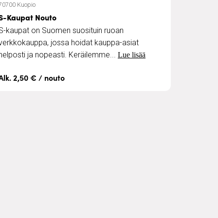
70700 Kuopio
S-Kaupat Nouto
S-kaupat on Suomen suosituin ruoan
verkkokauppa, jossa hoidat kauppa-asiat
helposti ja nopeasti. Keräilemme...
Lue lisää
Alk. 2,50 € / nouto