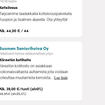
74100 Iisalmi
Kotisiivous
Tarjoamme laadukkaita kotisiivouspalveluita
Kuopion ja Iisalmen alueella. Ota yhteyttä!
Alk. 44,00 € / 44
oiva
– Kiireetön kotihoito
Suomen Seniorihoiva Oy
Paikallisesti toimiva valtakunnallinen yritys
Kiireetön kotihoito
Kiireetön kotihoito on asiakkaan
kokonaisvaltaista auttamista jota voidaan
toteuttaa muutamista kerroista...
Lue lisää
Alk. 39,00 €/tunti (alv0%)
48,95€ (alv25,5%)