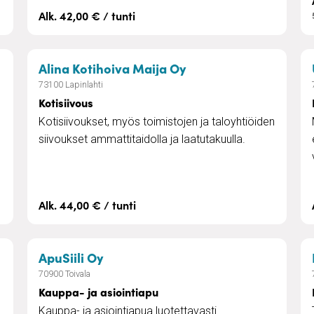
Alk. 42,00 € / tunti
velut
– Kotisiivous
Alina Kotihoiva Maija Oy
73100 Lapinlahti
Kotisiivous
Kotisiivoukset, myös toimistojen ja taloyhtiöiden
siivoukset ammattitaidolla ja laatutakuulla.
Alk. 44,00 € / tunti
n sijaistus
– Kauppa- ja asiointiapu
ApuSiili Oy
70900 Toivala
Kauppa- ja asiointiapu
Kauppa- ja asiointiapua luotettavasti.