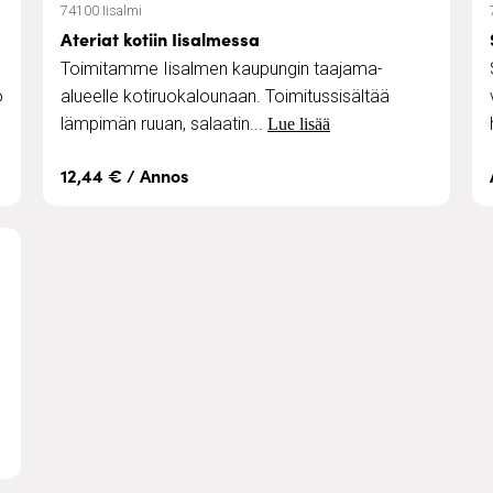
74100 Iisalmi
Ateriat kotiin Iisalmessa
Toimitamme Iisalmen kaupungin taajama-
o
alueelle kotiruokalounaan. Toimitussisältää
lämpimän ruuan, salaatin...
Lue lisää
12,44 € / Annos
i- ja vastaanottokäyntinä