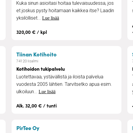
Kuka sinun asioitasi hoitaa tulevaisuudessa, jos
et joskus pysty hoitamaan kaikkea itse? Laadin
yksilölliset...
Lue lisää
320,00 € / kpl
– Kotihoidon tukipalvelu
Tiinan Kotihoito
74120 Iisalmi
Kotihoidon tukipalvelu
Luotettavaa, ystävällistä ja iloista palvelua
vuodesta 2005 lähtien. Tarvitsetko apua esim.
ulkoiluun...
Lue lisää
Alk. 32,00 € / tunti
– Neuropsykiatrinen valmennus
PirTee Oy