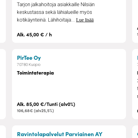
Tarjon jalkahoitoja asiakkaille Nilsiän
keskustassa sekä lähialueille myös
kotikäynteinä. Lähihoitaja...
Lue lisää
Alk. 45,00 € / h
 korjaus
– Toimintaterapia
PirTee Oy
70780 Kuopio
Toimintaterapia
Alk. 85,00 €/Tunti (alv0%)
106,68€ (alv25,5%)
lut
– Ateriat koti
Ravintolapalvelut Parviainen AY