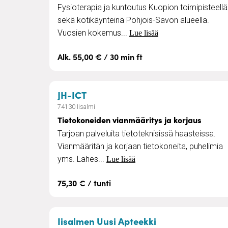
Fysioterapia ja kuntoutus Kuopion toimipisteellä
sekä kotikäynteinä Pohjois-Savon alueella.
Vuosien kokemus...
Lue lisää
Alk. 55,00 € / 30 min ft
– Tietokoneiden vianmääritys ja
JH-ICT
74130 Iisalmi
Tietokoneiden vianmääritys ja korjaus
Tarjoan palveluita tietoteknisissä haasteissa.
Vianmääritän ja korjaan tietokoneita, puhelimia
yms. Lähes...
Lue lisää
75,30 € / tunti
– Apteekkipalve
Iisalmen Uusi Apteekki