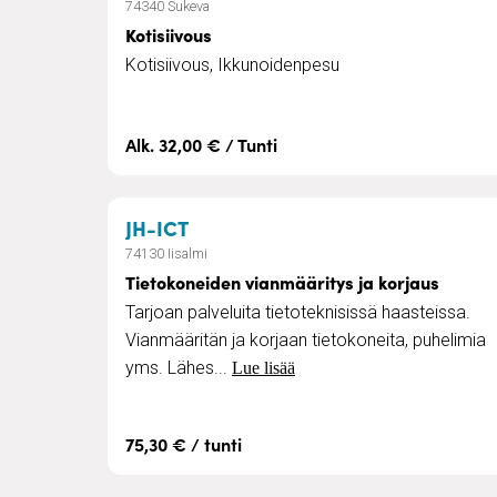
74340 Sukeva
Kotisiivous
Kotisiivous, Ikkunoidenpesu
Alk. 32,00 € / Tunti
– Tietokoneiden vianmääritys ja
JH-ICT
74130 Iisalmi
Tietokoneiden vianmääritys ja korjaus
Tarjoan palveluita tietoteknisissä haasteissa.
Vianmääritän ja korjaan tietokoneita, puhelimia
yms. Lähes...
Lue lisää
75,30 € / tunti