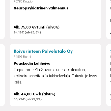
70780 Kuopio
Neuropsykiatrinen valmennus
Alk. 75,00 €/tunti (alv0%)
94,13€ (alv25,5%)
 korjaus
– Paaskodin kotih
Koivurinteen Palvelutalo Oy
74595 Runni
Paaskodin kotihoiva
Tarjoamme Ylä-Savon alueella kotihoitoa,
kotisairaanhoitoa ja tukipalveluja. Tutustu ja kysy
lisää!
Alk. 44,00 €//h (alv0%)
55,22€ (alv25,5%)