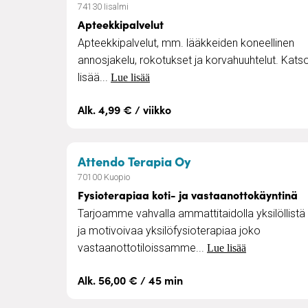
74130 Iisalmi
Apteekkipalvelut
Apteekkipalvelut, mm. lääkkeiden koneellinen
annosjakelu, rokotukset ja korvahuuhtelut. Kats
lisää...
Lue lisää
Alk. 4,99 € / viikko
– Fysioterapiaa kot
Attendo Terapia Oy
70100 Kuopio
Fysioterapiaa koti- ja vastaanottokäyntinä
Tarjoamme vahvalla ammattitaidolla yksilöllistä
ja motivoivaa yksilöfysioterapiaa joko
vastaanottotiloissamme...
Lue lisää
Alk. 56,00 € / 45 min