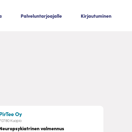
a
Palveluntarjoajalle
Kirjautuminen
– Neuropsykiatrinen valmennus
PirTee Oy
70780 Kuopio
Neuropsykiatrinen valmennus