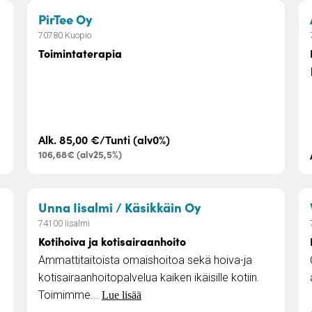
– Toimintaterapia
PirTee Oy
70780 Kuopio
Toimintaterapia
Alk. 85,00 €/Tunti (alv0%)
106,68€ (alv25,5%)
– Kotihoiva ja kot
Unna Iisalmi / Käsikkäin Oy
74100 Iisalmi
Kotihoiva ja kotisairaanhoito
Ammattitaitoista omaishoitoa sekä hoiva-ja
kotisairaanhoitopalvelua kaiken ikäisille kotiin.
Toimimme...
Lue lisää