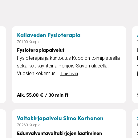
– Fysioterapiapalvelu
Kallaveden Fysioterapia
70100 Kuopio
Fysioterapiapalvelut
Fysioterapia ja kuntoutus Kuopion toimipisteellä
sekä kotikäynteinä Pohjois-Savon alueella.
Vuosien kokemus...
Lue lisää
Alk. 55,00 € / 30 min ft
mitus
– Edunvalvon
Valtakirjapalvelu Simo Korhonen
70260 Kuopio
Edunvalvontavaltakirjojen laatiminen