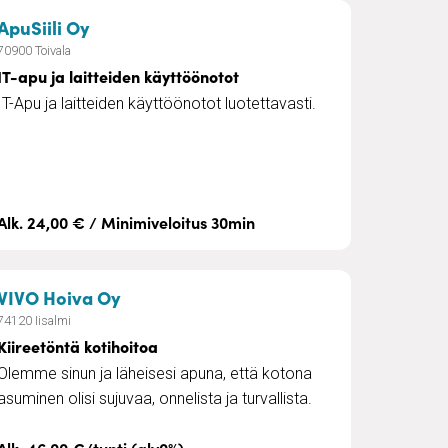
– IT-apu ja laitteiden käyttöönotot
ApuSiili Oy
70900 Toivala
IT-apu ja laitteiden käyttöönotot
IT-Apu ja laitteiden käyttöönotot luotettavasti.
Alk. 24,00 € / Minimiveloitus 30min
isairaanhoito
– Kiireetöntä kotihoitoa
VIVO Hoiva Oy
74120 Iisalmi
Kiireetöntä kotihoitoa
Olemme sinun ja läheisesi apuna, että kotona
asuminen olisi sujuvaa, onnelista ja turvallista.