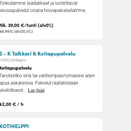
Toteutamme laadukkaat ja luotettavat
siivouspalvelut osana hoivapalveluitamme.
Alk. 39,00 €/tunti (alv0%)
48,95€ (alv25,5%)
– Kotiapupalvelu
S - K Talkkari & Kotiapupalvelu
74300 Sonkajärvi
Kotiapupalvelu
Tarvitsetko sinä tai vanhempasi/omaisesi arjen
apua askareissa. Palvelut räätälöidään
yksilöllisesti...
Lue lisää
42,00 € / h
– Kotisiivous
KOTIHELPPI