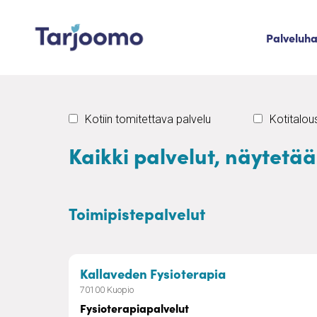
Siirry sisältöön
Palveluh
Tarjoomo etusivu
Kotiin tomitettava palvelu
Kotitalo
Kaikki palvelut, näytetä
Toimipistepalvelut
– Fysioterapia
Kallaveden Fysioterapia
70100 Kuopio
Fysioterapiapalvelut