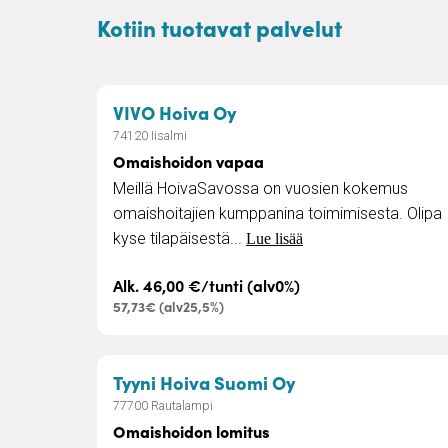
Kotiin tuotavat palvelut
– Omaishoidon vapaa
VIVO Hoiva Oy
74120 Iisalmi
Omaishoidon vapaa
Meillä HoivaSavossa on vuosien kokemus
omaishoitajien kumppanina toimimisesta. Olipa
kyse tilapäisestä...
Lue lisää
Alk. 46,00 €/tunti (alv0%)
57,73€ (alv25,5%)
– Omaishoidon lo
Tyyni Hoiva Suomi Oy
77700 Rautalampi
Omaishoidon lomitus