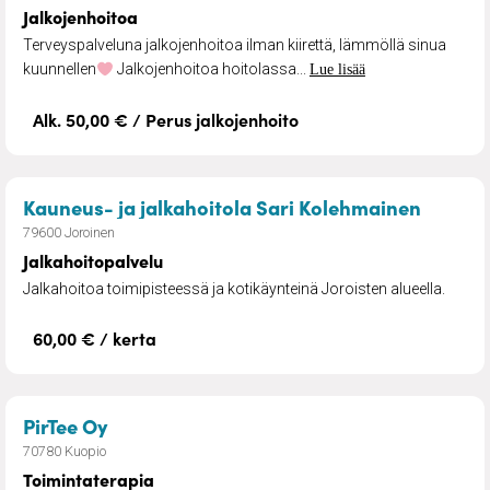
Jalkojenhoitoa
Terveyspalveluna jalkojenhoitoa ilman kiirettä, lämmöllä sinua
kuunnellen
Jalkojenhoitoa hoitolassa...
Lue lisää
Alk. 50,00 € / Perus jalkojenhoito
– Jalka
Kauneus- ja jalkahoitola Sari Kolehmainen
79600 Joroinen
Jalkahoitopalvelu
Jalkahoitoa toimipisteessä ja kotikäynteinä Joroisten alueella.
60,00 € / kerta
– Toimintaterapia
PirTee Oy
70780 Kuopio
Toimintaterapia