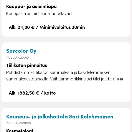
Kauppa- ja asiointiapu
Kauppa- ja asiointiapua luotettavasti.
Alk. 24,00 € / Minimiveloitus 30min
– Tiilikaton pinnoitus
Sorcolor Oy
70800 Kuopio
Tiilikaton pinnoitus
Puhdistamme tiilikaton sammalesta ja käsittelemme sen
sammalenestoaineella. Vaihdamme rikkinäiset tiilet ja...
Lue lisää
Alk. 1882,50 € / katto
– Kosm
Kauneus- ja jalkahoitola Sari Kolehmainen
79600 Joroinen
Kosmetologi