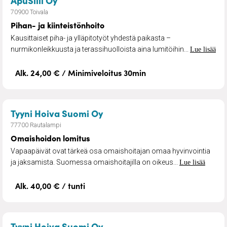
ApuSiili Oy
70900 Toivala
Pihan- ja kiinteistönhoito
Kausittaiset piha- ja ylläpitotyöt yhdestä paikasta –
nurmikonleikkuusta ja terassihuolloista aina lumitöihin...
Lue lisää
Alk. 24,00 € / Minimiveloitus 30min
– Omaishoidon lomitus
Tyyni Hoiva Suomi Oy
77700 Rautalampi
Omaishoidon lomitus
Vapaapäivät ovat tärkeä osa omaishoitajan omaa hyvinvointia
ja jaksamista. Suomessa omaishoitajilla on oikeus...
Lue lisää
Alk. 40,00 € / tunti
– Arjen apu
Tyyni Hoiva Suomi Oy