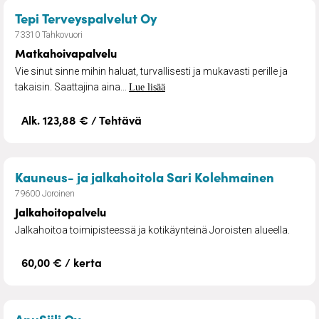
– Matkahoivapalvelu
Tepi Terveyspalvelut Oy
73310 Tahkovuori
Matkahoivapalvelu
Vie sinut sinne mihin haluat, turvallisesti ja mukavasti perille ja
takaisin. Saattajina aina...
Lue lisää
Alk. 123,88 € / Tehtävä
– Jalka
Kauneus- ja jalkahoitola Sari Kolehmainen
79600 Joroinen
Jalkahoitopalvelu
Jalkahoitoa toimipisteessä ja kotikäynteinä Joroisten alueella.
60,00 € / kerta
– Pihan- ja kiinteistönhoito