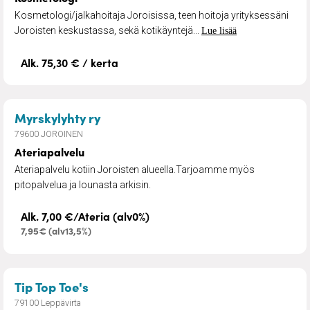
Kosmetologi/jalkahoitaja Joroisissa, teen hoitoja yrityksessäni
Joroisten keskustassa, sekä kotikäyntejä...
Lue lisää
Alk. 75,30 € / kerta
– Ateriapalvelu
Myrskylyhty ry
79600 JOROINEN
Ateriapalvelu
Ateriapalvelu kotiin Joroisten alueella.Tarjoamme myös
pitopalvelua ja lounasta arkisin.
Alk. 7,00 €/Ateria (alv0%)
7,95€ (alv13,5%)
– Jalkojenhoitoa
Tip Top Toe's
79100 Leppävirta