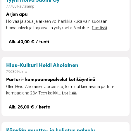
77700 Rautalampi
Arjen apu
Hoivaa ja apua ja arkeen voi hankkia kuka vain suoraan
hoivapalveluja tarjoavalta yritykseltä. Voit itse...
Lue lisää
Alk. 40,00 € / tunti
– Parturi- kampaamo
Hius-Kulkuri Heidi Aholainen
79630 Kolma
Parturi- kampaamopalvelut kotikäyntinä
Olen Heidi Aholainen Joroisista, toiminut kiertävänä parturi-
kampaajana 28v. Teen kaikki...
Lue lisää
Alk. 26,00 € / kerta
– Muutto- ja k
Käpylän muutto- ja kuljetus palvelu