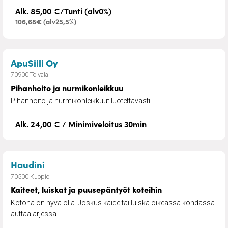
Alk. 85,00 €/Tunti (alv0%)
106,68€ (alv25,5%)
– Pihanhoito ja nurmikonleikkuu
ApuSiili Oy
70900 Toivala
Pihanhoito ja nurmikonleikkuu
Pihanhoito ja nurmikonleikkuut luotettavasti.
Alk. 24,00 € / Minimiveloitus 30min
– Kaiteet, luiskat ja puusepäntyöt koteihin
Haudini
70500 Kuopio
Kaiteet, luiskat ja puusepäntyöt koteihin
Kotona on hyvä olla. Joskus kaide tai luiska oikeassa kohdassa
auttaa arjessa.