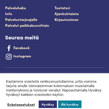
Palveluhaku
Tuotetori
Info
Ajankohtaista
Palveluntarjoajalle
Kirjautuminen
Palvelut paikkakunnittain
Seuraa meitä
Facebook
Instagram
Tietosuojaseloste
Käytämme evästeitä verkkosivustollamme, jotta voimme
Saavutettavuusseloste
tarjota sinulle olennaisimman kokemuksen muistamalla
mieltymyksesi ja toistuvat vierailut. Napsauttamalla Hyväksy
Evästeet
hyväksyt kaikkien evästeiden käytön.
Palveluntuottajan kirjautuminen.
Evästeasetukset
Hyväksy
Älä hyväksy