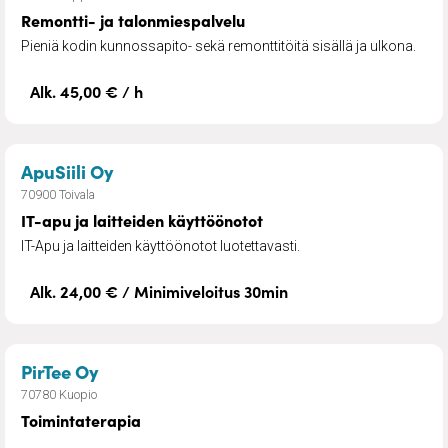
Remontti- ja talonmiespalvelu
Pieniä kodin kunnossapito- sekä remonttitöitä sisällä ja ulkona.
Alk. 45,00 € / h
– IT-apu ja laitteiden käyttöönotot
ApuSiili Oy
70900 Toivala
IT-apu ja laitteiden käyttöönotot
IT-Apu ja laitteiden käyttöönotot luotettavasti.
Alk. 24,00 € / Minimiveloitus 30min
– Toimintaterapia
PirTee Oy
70780 Kuopio
Toimintaterapia