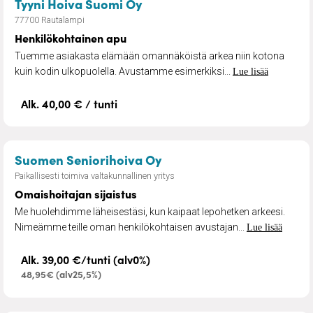
– Henkilökohtainen apu
Tyyni Hoiva Suomi Oy
77700 Rautalampi
Henkilökohtainen apu
Tuemme asiakasta elämään omannäköistä arkea niin kotona
kuin kodin ulkopuolella. Avustamme esimerkiksi...
Lue lisää
Alk. 40,00 € / tunti
– Omaishoitajan sijaistus
Suomen Seniorihoiva Oy
Paikallisesti toimiva valtakunnallinen yritys
Omaishoitajan sijaistus
Me huolehdimme läheisestäsi, kun kaipaat lepohetken arkeesi.
Nimeämme teille oman henkilökohtaisen avustajan...
Lue lisää
Alk. 39,00 €/tunti (alv0%)
48,95€ (alv25,5%)