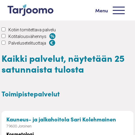
Siirry sisältöön
Menu
Tarjoomo etusivu
Kotiin tomitettava palvelu
Kotitalousvähennys
Palvelusetelituottaja
Kaikki palvelut, näytetään 25
satunnaista tulosta
Toimipistepalvelut
– Kosm
Kauneus- ja jalkahoitola Sari Kolehmainen
79600 Joroinen
Kosmetologi