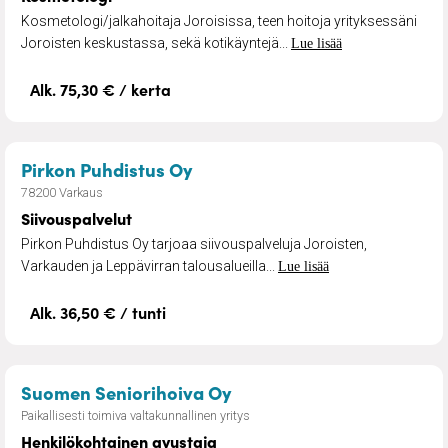
Kosmetologi/jalkahoitaja Joroisissa, teen hoitoja yrityksessäni
Joroisten keskustassa, sekä kotikäyntejä...
Lue lisää
Alk. 75,30 € / kerta
– Siivouspalvelut
Pirkon Puhdistus Oy
78200 Varkaus
Siivouspalvelut
Pirkon Puhdistus Oy tarjoaa siivouspalveluja Joroisten,
Varkauden ja Leppävirran talousalueilla...
Lue lisää
Alk. 36,50 € / tunti
– Henkilökohtainen avus
Suomen Seniorihoiva Oy
Paikallisesti toimiva valtakunnallinen yritys
Henkilökohtainen avustaja