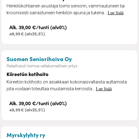
Henkilökohtainen avustaja toimii seniorin, vammautuneen tai
kroonisesti sairastuneen henkilön apuna ja tukena...
Lue lisää
Alk. 39,00 €/tunti (alv0%)
48,95€ (alv25,5%)
– Kiireetön kotihoito
Suomen Seniorihoiva Oy
Paikallisesti toimiva valtakunnallinen yritys
Kiireetön kotihoito
Kiireetön kotihoito on asiakkaan kokonaisvaltaista auttamista
jota voidaan toteuttaa muutamista kerroista...
Lue lisää
Alk. 39,00 €/tunti (alv0%)
48,95€ (alv25,5%)
– Ateriapalvelu
Myrskylyhty ry