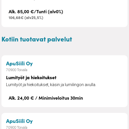
Alk. 85,00 €/Tunti (alv0%)
106,68€ (alv25,5%)
Kotiin tuotavat palvelut
– Lumityöt ja hiekoitukset
ApuSiili Oy
70900 Toivala
Lumityöt ja hiekoitukset
Lumityöt ja hiekoitukset, käsin ja lumilingon avulla.
Alk. 24,00 € / Minimiveloitus 30min
– Kauppa- ja asiointiapu
ApuSiili Oy
70900 Toivala