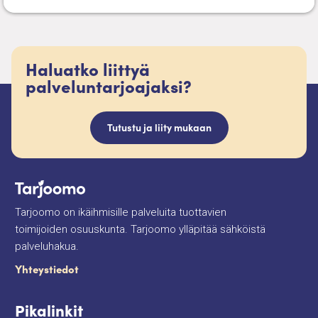
Haluatko liittyä
palveluntarjoajaksi?
Tutustu ja liity mukaan
Tarjoomo on ikäihmisille palveluita tuottavien
toimijoiden osuuskunta. Tarjoomo ylläpitää sähköistä
palveluhakua.
Yhteystiedot
Pikalinkit