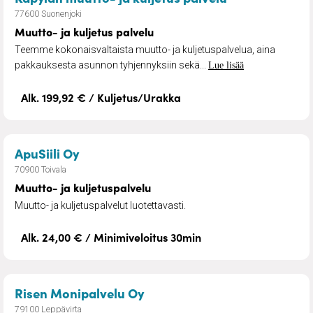
77600 Suonenjoki
Muutto- ja kuljetus palvelu
Teemme kokonaisvaltaista muutto- ja kuljetuspalvelua, aina
pakkauksesta asunnon tyhjennyksiin sekä...
Lue lisää
Alk. 199,92 € / Kuljetus/Urakka
– Muutto- ja kuljetuspalvelu
ApuSiili Oy
70900 Toivala
Muutto- ja kuljetuspalvelu
Muutto- ja kuljetuspalvelut luotettavasti.
Alk. 24,00 € / Minimiveloitus 30min
– Remontti- ja talonmiespal
Risen Monipalvelu Oy
79100 Leppävirta