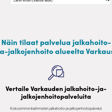
▼
Näin tilaat palvelua jalkahoito-
ja-jalkojenhoito alueelta Varkau
Vertaile Varkauden jalkahoito-ja-
jalkojenhoitopalveluita
Kokosimme ikäihmisten ​jalkahoito-ja-jalkojenhoitopalvelut