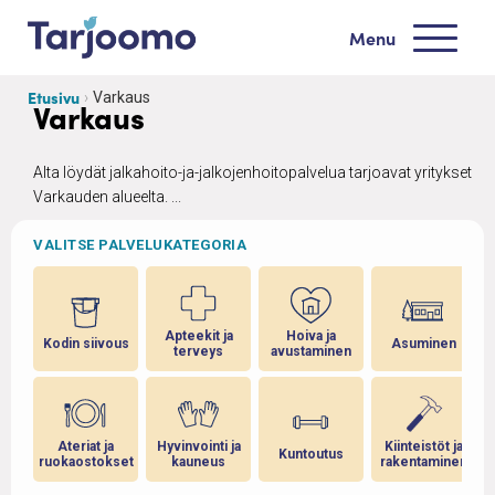
Siirry sisältöön
Menu
Tarjoomo etusivu
Etusivu
Varkaus
Varkaus
Alta löydät jalkahoito-ja-jalkojenhoitopalvelua tarjoavat yritykset
Varkauden alueelta. ...
VALITSE PALVELUKATEGORIA
Apteekit ja
Hoiva ja
Kodin siivous
Asuminen
terveys
avustaminen
Ateriat ja
Hyvinvointi ja
Kiinteistöt ja
Kuntoutus
ruokaostokset
kauneus
rakentaminen