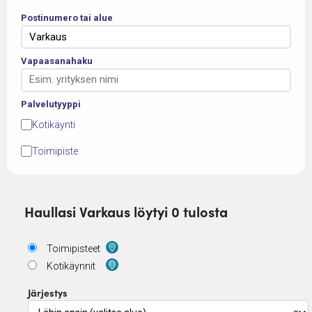
Postinumero tai alue
Vapaasanahaku
Palvelutyyppi
Kotikäynti
Toimipiste
Haullasi Varkaus löytyi 0 tulosta
Toimipisteet
Kotikäynnit
Järjestys