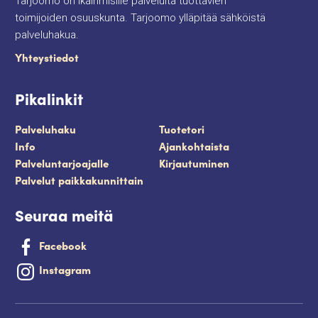
Tarjoomo on ikäihmisille palveluita tuottavien
toimijoiden osuuskunta. Tarjoomo ylläpitää sähköistä
palveluhakua.
Yhteystiedot
Pikalinkit
Palveluhaku
Tuotetori
Info
Ajankohtaista
Palveluntarjoajalle
Kirjautuminen
Palvelut paikkakunnittain
Seuraa meitä
Facebook
Instagram