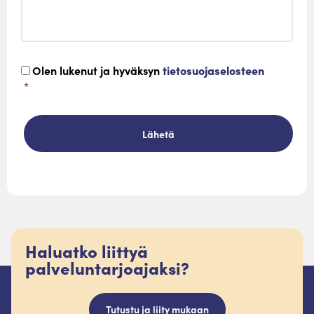
*
Olen lukenut ja hyväksyn
tietosuojaselosteen
*
Haluatko liittyä
palveluntarjoajaksi?
Tutustu ja liity mukaan