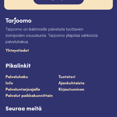
Tarjoomo on ikäihmisille palveluita tuottavien
toimijoiden osuuskunta. Tarjoomo ylläpitää sähköistä
palveluhakua.
Yhteystiedot
Pikalinkit
Palveluhaku
Tuotetori
Info
Ajankohtaista
Palveluntarjoajalle
Kirjautuminen
Palvelut paikkakunnittain
Seuraa meitä