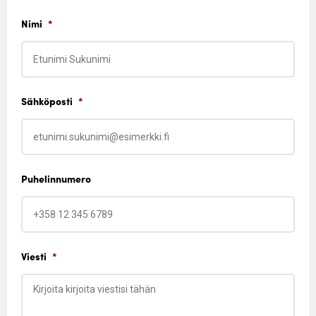
Nimi
*
Sähköposti
*
Puhelinnumero
Viesti
*