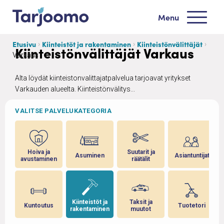
Siirry sisältöön
Menu
Tarjoomo etusivu
Etusivu
Kiinteistöt ja rakentaminen
Kiinteistönvälittäjät
Kiinteistönvälittäjät Varkaus
Varkaus
Alta löydät kiinteistonvalittajatpalvelua tarjoavat yritykset
Varkauden alueelta. Kiinteistönvälitys...
VALITSE PALVELUKATEGORIA
ja
Hoiva ja
Suutarit ja
Asuminen
Asiantuntijat
avustaminen
räätälit
 ja
Kiinteistöt ja
Taksit ja
Kuntoutus
Tuotetori
rakentaminen
muutot