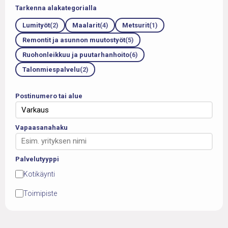
Tarkenna alakategorialla
Lumityöt
(2)
Maalarit
(4)
Metsurit
(1)
Remontit ja asunnon muutostyöt
(5)
Ruohonleikkuu ja puutarhanhoito
(6)
Talonmiespalvelu
(2)
Postinumero tai alue
Vapaasanahaku
Palvelutyyppi
Kotikäynti
Toimipiste