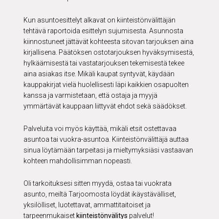
Kun asuntoesittelyt alkavat on kiinteistönvälittäjän
tehtävä raportoida esittelyn sujumisesta. Asunnosta
kiinnostuneet jättävät kohteesta sitovan tarjouksen aina
kirjallisena. Päätöksen ostotarjouksen hyväksymisestä,
hylkäämisestä tai vastatarjouksen tekemisestä tekee
aina asiakas itse. Mikäli kaupat syntyvät, käydään
kauppakirjat vielä huolellisesti läpi kaikkien osapuolten
kanssa ja varmistetaan, että ostaja ja myyjä
ymmärtävät kauppaan liittyvät ehdot sekä säädökset.
Palveluita voi myös käyttää, mikäli etsit ostettavaa
asuntoa tai vuokra-asuntoa. Kiinteistönvälittäjä auttaa
sinua löytämään tarpeitasi ja mieltymyksiäsi vastaavan
kohteen mahdollisimman nopeasti.
Oli tarkoituksesi sitten myydä, ostaa tai vuokrata
asunto, meiltä Tarjoomosta löydät ikäystävälliset,
yksilölliset, luotettavat, ammattitaitoiset ja
tarpeenmukaiset
kiinteistönvälitys
palvelut!