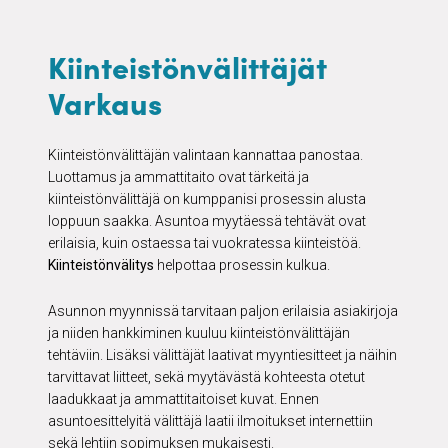
Kiinteistönvälittäjät
Varkaus
Kiinteistönvälittäjän valintaan kannattaa panostaa.
Luottamus ja ammattitaito ovat tärkeitä ja
kiinteistönvälittäjä on kumppanisi prosessin alusta
loppuun saakka. Asuntoa myytäessä tehtävät ovat
erilaisia, kuin ostaessa tai vuokratessa kiinteistöä.
Kiinteistönvälitys
helpottaa prosessin kulkua.
Asunnon myynnissä tarvitaan paljon erilaisia asiakirjoja
ja niiden hankkiminen kuuluu kiinteistönvälittäjän
tehtäviin. Lisäksi välittäjät laativat myyntiesitteet ja näihin
tarvittavat liitteet, sekä myytävästä kohteesta otetut
laadukkaat ja ammattitaitoiset kuvat. Ennen
asuntoesittelyitä välittäjä laatii ilmoitukset internettiin
sekä lehtiin sopimuksen mukaisesti.