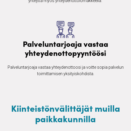
yhteyttä myös yhteydenottolomakkeella. ​
Palveluntarjoaja vastaa
yhteydenottopyyntöösi
Palveluntarjoaja vastaa yhteydenottoosi ja voitte sopia palvelun
toimittamisen yksityiskohdista.
Kiinteistönvälittäjät muilla
paikkakunnilla