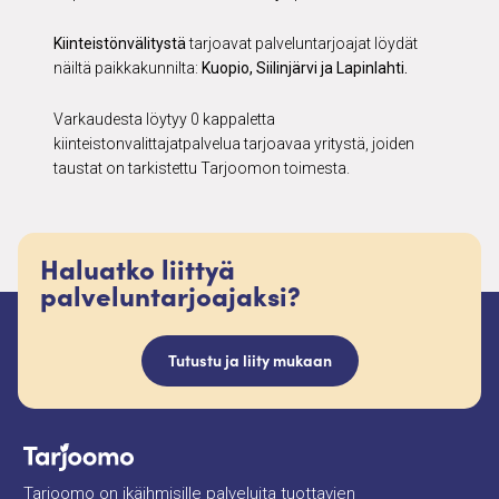
Kiinteistönvälitystä
tarjoavat palveluntarjoajat löydät
näiltä paikkakunnilta:
Kuopio, Siilinjärvi ja Lapinlahti.
Varkaudesta löytyy 0 kappaletta
kiinteistonvalittajatpalvelua tarjoavaa yritystä, joiden
taustat on tarkistettu Tarjoomon toimesta.
Haluatko liittyä
palveluntarjoajaksi?
Tutustu ja liity mukaan
Tarjoomo on ikäihmisille palveluita tuottavien