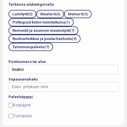
Tarkenna alakategorialla
Lumityöt
(5)
Maalarit
(6)
Metsurit
(3)
Polttopuut kotiin toimitettuina
(1)
Remontit ja asunnon muutostyöt
(7)
Ruohonleikkuu ja puutarhanhoito
(9)
Talonmiespalvelu
(7)
Postinumero tai alue
Vapaasanahaku
Palvelutyyppi
Kotikäynti
Toimipiste