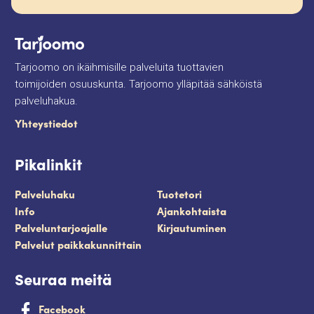
Tarjoomo on ikäihmisille palveluita tuottavien
toimijoiden osuuskunta. Tarjoomo ylläpitää sähköistä
palveluhakua.
Yhteystiedot
Pikalinkit
Palveluhaku
Tuotetori
Info
Ajankohtaista
Palveluntarjoajalle
Kirjautuminen
Palvelut paikkakunnittain
Seuraa meitä
Facebook