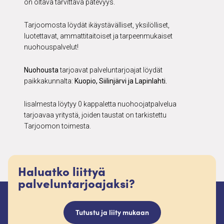
on oltava tarvittava pätevyys.
Tarjoomosta löydät ikäystävälliset, yksilölliset,
luotettavat, ammattitaitoiset ja tarpeenmukaiset
nuohouspalvelut!
Nuohousta
tarjoavat palveluntarjoajat löydät
paikkakunnalta:
Kuopio, Siilinjärvi ja Lapinlahti.
Iisalmesta löytyy 0 kappaletta nuohoojatpalvelua
tarjoavaa yritystä, joiden taustat on tarkistettu
Tarjoomon toimesta.
Haluatko liittyä
palveluntarjoajaksi?
Tutustu ja liity mukaan