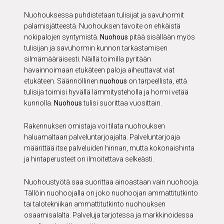
Nuohouksessa puhdistetaan tulisijat ja savuhormit
palamisjätteestä. Nuohouksen tavoite on ehkäistä
nokipalojen syntymistä.
Nuohous
pitää sisällään myös
tulisijan ja savuhormin kunnon tarkastamisen
silmämääräisesti. Näillä toimilla pyritään
havainnoimaan etukäteen paloja aiheuttavat viat
etukäteen. Säännöllinen
nuohous
on tarpeellista, että
tulisija toimisi hyvällä lämmitysteholla ja hormi vetää
kunnolla.
Nuohous
tulisi suorittaa vuosittain.
Rakennuksen omistaja voi tilata nuohouksen
haluamaltaan palveluntarjoajalta. Palveluntarjoaja
määrittää itse palveluiden hinnan, mutta kokonaishinta
ja hintaperusteet on ilmoitettava selkeästi.
Nuohoustyötä saa suorittaa ainoastaan vain nuohooja.
Tällöin nuohoojalla on joko nuohoojan ammattitutkinto
tai talotekniikan ammattitutkinto nuohouksen
osaamisalalta. Palveluja tarjotessa ja markkinoidessa