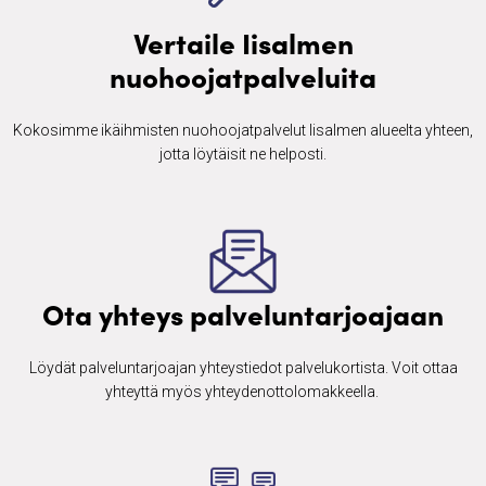
Vertaile Iisalmen
nuohoojatpalveluita
Kokosimme ikäihmisten ​nuohoojatpalvelut Iisalmen alueelta yhteen,
jotta löytäisit ne helposti.
Ota yhteys palveluntarjoajaan
Löydät palveluntarjoajan yhteystiedot palvelukortista. Voit ottaa
yhteyttä myös yhteydenottolomakkeella. ​