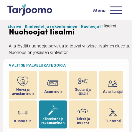
Siirry sisältöön
Menu
Tarjoomo etusivu
Etusivu
Kiinteistöt ja rakentaminen
Nuohoojat
Iisalmi
Nuohoojat Iisalmi
Alta löydät nuohoojatpalvelua tarjoavat yritykset Iisalmen alueelta.
Nuohous on jokaisen kiinteistön...
VALITSE PALVELUKATEGORIA
ja
Hoiva ja
Suutarit ja
Asuminen
Asiantuntijat
avustaminen
räätälit
 ja
Kiinteistöt ja
Taksit ja
Kuntoutus
Tuotetori
rakentaminen
muutot