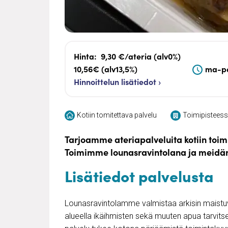
Hinta:
9,30 €/ateria (alv0%)
10,56€ (alv13,5%)
ma-pe
Hinnoittelun lisätiedot ›
Kotiin tomitettava palvelu
Toimipisteessä
Tarjoamme ateriapalveluita kotiin toim
Toimimme lounasravintolana ja meidä
Lisätiedot palvelusta
Lounasravintolamme valmistaa arkisin maistu
alueella ikäihmisten sekä muuten apua tarvitse