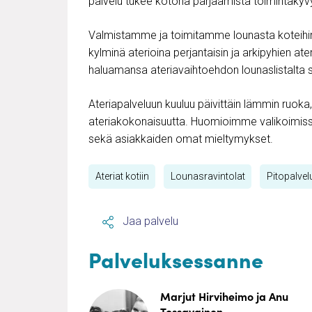
palvelu tukee kotona pärjäämistä toimintakyv
Valmistamme ja toimitamme lounasta koteihin j
kylminä aterioina perjantaisin ja arkipyhien ate
haluamansa ateriavaihtoehdon lounaslistalta 
Ateriapalveluun kuuluu päivittäin lämmin ruoka,
ateriakokonaisuutta. Huomioimme valikoimis
sekä asiakkaiden omat mieltymykset.
Ateriat kotiin
Lounasravintolat
Pitopalvelu
Jaa palvelu
Palveluksessanne
Marjut Hirviheimo ja Anu
Tossavainen