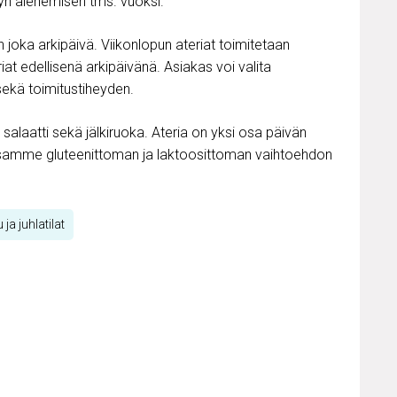
yn alenemisen tms. vuoksi.
oka arkipäivä. Viikonlopun ateriat toimitetaan
riat edellisenä arkipäivänä. Asiakas voi valita
sekä toimitustiheyden.
 salaatti sekä jälkiruoka. Ateria on yksi osa päivän
samme gluteenittoman ja laktoosittoman vaihtoehdon
 ja juhlatilat