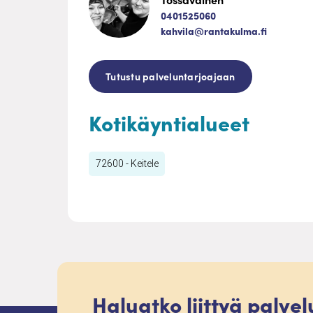
0401525060
kahvila@rantakulma.fi
Tutustu palveluntarjoajaan
Kotikäyntialueet
72600 - Keitele
Haluatko liittyä palve