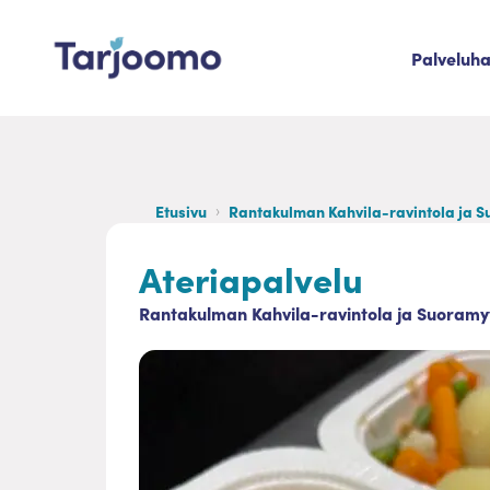
Siirry sisältöön
Palveluh
Tarjoomo etusivu
Etusivu
Rantakulman Kahvila-ravintola ja S
Ateriapalvelu
Rantakulman Kahvila-ravintola ja Suoramy