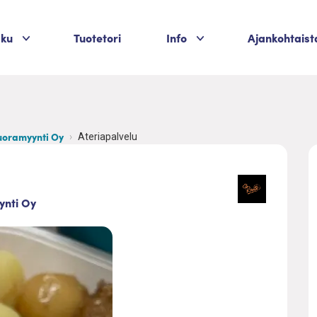
Palvelukategoriat
Palvelukategoriat
aku
Tuotetori
Info
Ajankohtaist
uoramyynti Oy
Ateriapalvelu
ynti Oy