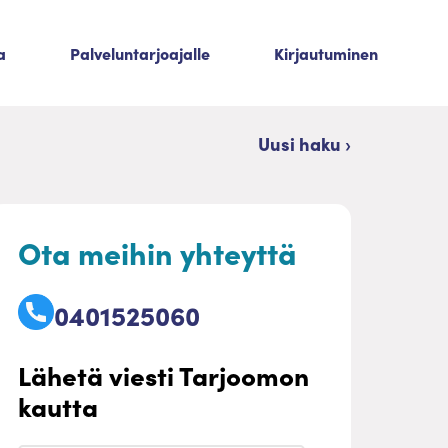
a
Palveluntarjoajalle
Kirjautuminen
Uusi haku ›
Ota meihin yhteyttä
0401525060
Lähetä viesti Tarjoomon
kautta