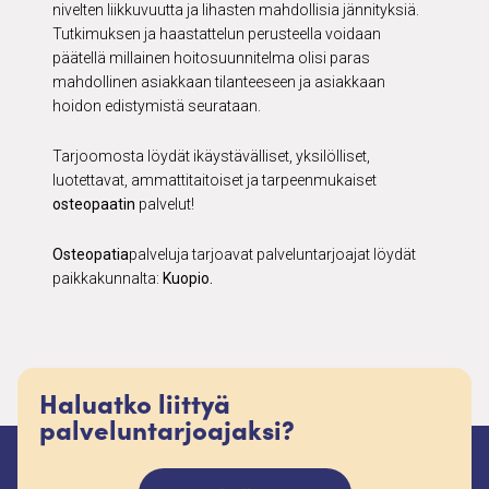
nivelten liikkuvuutta ja lihasten mahdollisia jännityksiä.
Tutkimuksen ja haastattelun perusteella voidaan
päätellä millainen hoitosuunnitelma olisi paras
mahdollinen asiakkaan tilanteeseen ja asiakkaan
hoidon edistymistä seurataan.
Tarjoomosta löydät ikäystävälliset, yksilölliset,
luotettavat, ammattitaitoiset ja tarpeenmukaiset
osteopaatin
palvelut!
Osteopatia
palveluja tarjoavat palveluntarjoajat löydät
paikkakunnalta:
Kuopio.
Haluatko liittyä
palveluntarjoajaksi?