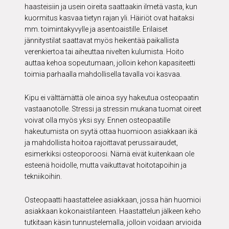
haasteisiin ja usein oireita saattaakin ilmetä vasta, kun
kuormitus kasvaa tietyn rajan yli. Häiriöt ovat haitaksi
mm. toimintakyvylle ja asentoaistille. Erilaiset
jännitystilat saattavat myös heikentää paikallista
verenkiertoa tai aiheuttaa nivelten kulumista. Hoito
auttaa kehoa sopeutumaan, jolloin kehon kapasiteetti
toimia parhaalla mahdollisella tavalla voi kasvaa.
Kipu ei välttämättä ole ainoa syy hakeutua osteopaatin
vastaanotolle. Stressi ja stressin mukana tuomat oireet
voivat olla myös yksi syy. Ennen osteopaatille
hakeutumista on syytä ottaa huomioon asiakkaan ikä
ja mahdollista hoitoa rajoittavat perussairaudet,
esimerkiksi osteoporoosi. Nämä eivät kuitenkaan ole
esteenä hoidolle, mutta vaikuttavat hoitotapoihin ja
tekniikoihin.
Osteopaatti haastattelee asiakkaan, jossa hän huomioi
asiakkaan kokonaistilanteen. Haastattelun jälkeen keho
tutkitaan käsin tunnustelemalla, jolloin voidaan arvioida