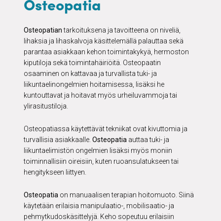
Osteopatia
Osteopatian
tarkoituksena ja tavoitteena on niveliä,
lihaksia ja lihaskalvoja käsittelemällä palauttaa sekä
parantaa asiakkaan kehon toimintakykyä, hermoston
kiputiloja sekä toimintahäiriöitä. Osteopaatin
osaaminen on kattavaa ja turvallista tuki- ja
liikuntaelinongelmien hoitamisessa, lisäksi he
kuntouttavat ja hoitavat myös urheiluvammoja tai
ylirasitustiloja.
Osteopatiassa käytettävät tekniikat ovat kivuttomia ja
turvallisia asiakkaalle.
Osteopatia
auttaa tuki- ja
liikuntaelimistön ongelmien lisäksi myös moniin
toiminnallisiin oireisiin, kuten ruoansulatukseen tai
hengitykseen liittyen.
Osteopatia
on manuaalisen terapian hoitomuoto. Siinä
käytetään erilaisia manipulaatio-, mobilisaatio- ja
pehmytkudoskäsittelyjä. Keho sopeutuu erilaisiin