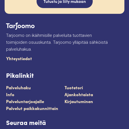
Tutustu ja liity mukaan
Tarjoomo on ikäihmisille palveluita tuottavien
toimijoiden osuuskunta. Tarjoomo ylläpitää sähköistä
palveluhakua.
Yhteystiedot
Pikalinkit
Palveluhaku
Tuotetori
Info
Ajankohtaista
Palveluntarjoajalle
Kirjautuminen
Palvelut paikkakunnittain
Seuraa meitä