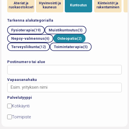
Ateriat ja
Hyvinvointi ja
Kiinteistöt ja
Kuntoutus
ruokaostokset
kauneus
rakentaminen
Tarkenna alakategorialla
Fysioterapia
(19)
Muistikuntoutus
(3)
Nepsy-valmennus
(6)
Osteopatia
(2)
Terveysliikunta
(12)
Toimintaterapia
(5)
Postinumero tai alue
Vapaasanahaku
Palvelutyyppi
Kotikäynti
Toimipiste