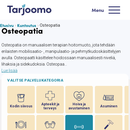
Siirry sisältöön
Menu
Tarjoomo etusivu
Etusivu
Kuntoutus
Osteopatia
Osteopatia
Osteopatia on manuaalisen terapian hoitomuoto, jota tehdään
erilaisten mobilisaatio- , manipulaatio- ja pehmytkudoskäsittelyjen
avulla. Osteopaatti käsittelee hoidossaan manuaalisesti niveliä,
lihaksia ja sidekudoksia. Osteopaa…
Lue lisää
VALITSE PALVELUKATEGORIA
Apteekit ja
Hoiva ja
Kodin siivous
Asuminen
terveys
avustaminen