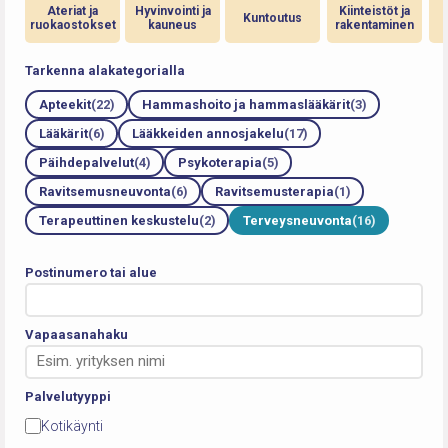
Ateriat ja
Hyvinvointi ja
Kiinteistöt ja
Kuntoutus
ruokaostokset
kauneus
rakentaminen
Tarkenna alakategorialla
Apteekit
(22)
Hammashoito ja hammaslääkärit
(3)
Lääkärit
(6)
Lääkkeiden annosjakelu
(17)
Päihdepalvelut
(4)
Psykoterapia
(5)
Ravitsemusneuvonta
(6)
Ravitsemusterapia
(1)
Terapeuttinen keskustelu
(2)
Terveysneuvonta
(16)
Postinumero tai alue
Vapaasanahaku
Palvelutyyppi
Kotikäynti