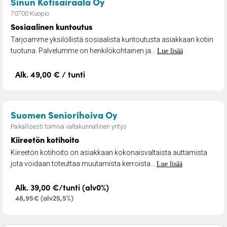
– Sosiaalinen kuntoutus
Sinun Kotisairaala Oy
70700 Kuopio
Sosiaalinen kuntoutus
Tarjoamme yksilöllistä sosiaalista kuntoutusta asiakkaan kotiin
tuotuna. Palvelumme on henkilökohtainen ja...
Lue lisää
Alk. 49,00 € / tunti
– Kiireetön kotihoito
Suomen Seniorihoiva Oy
Paikallisesti toimiva valtakunnallinen yritys
Kiireetön kotihoito
Kiireetön kotihoito on asiakkaan kokonaisvaltaista auttamista
jota voidaan toteuttaa muutamista kerroista...
Lue lisää
Alk. 39,00 €/tunti (alv0%)
48,95€ (alv25,5%)