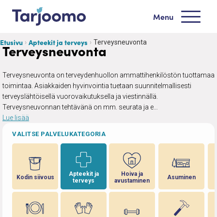
Siirry sisältöön
Menu
Tarjoomo etusivu
Etusivu
Apteekit ja terveys
Terveysneuvonta
Terveysneuvonta
Terveysneuvonta on terveydenhuollon ammattihenkilöstön tuottamaa
toimintaa. Asiakkaiden hyvinvointia tuetaan suunnitelmallisesti
terveyslähtöisellä vuorovaikutuksella ja viestinnällä.
Terveysneuvonnan tehtävänä on mm. seurata ja e…
Lue lisää
VALITSE PALVELUKATEGORIA
Apteekit ja
Hoiva ja
Kodin siivous
Asuminen
terveys
avustaminen