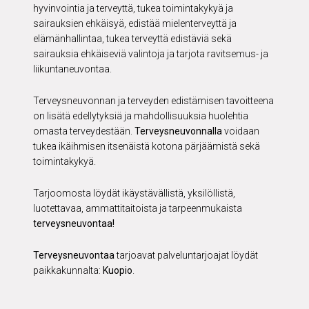
hyvinvointia ja terveyttä, tukea toimintakykyä ja
sairauksien ehkäisyä, edistää mielenterveyttä ja
elämänhallintaa, tukea terveyttä edistäviä sekä
sairauksia ehkäiseviä valintoja ja tarjota ravitsemus- ja
liikuntaneuvontaa.
Terveysneuvonnan ja terveyden edistämisen tavoitteena
on lisätä edellytyksiä ja mahdollisuuksia huolehtia
omasta terveydestään.
Terveysneuvonnalla
voidaan
tukea ikäihmisen itsenäistä kotona pärjäämistä sekä
toimintakykyä.
Tarjoomosta löydät ikäystävällistä, yksilöllistä,
luotettavaa, ammattitaitoista ja tarpeenmukaista
terveysneuvontaa!
Terveysneuvontaa
tarjoavat palveluntarjoajat löydät
paikkakunnalta:
Kuopio
.