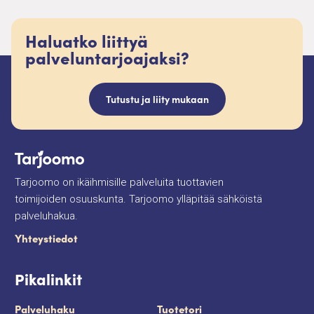
Haluatko liittyä
palveluntarjoajaksi?
Tutustu ja liity mukaan
Tarjoomo on ikäihmisille palveluita tuottavien
toimijoiden osuuskunta. Tarjoomo ylläpitää sähköistä
palveluhakua.
Yhteystiedot
Pikalinkit
Palveluhaku
Tuotetori