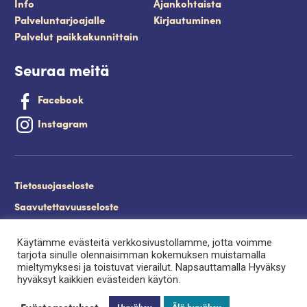
Info
Ajankohtaista
Palveluntarjoajalle
Kirjautuminen
Palvelut paikkakunnittain
Seuraa meitä
Facebook
Instagram
Tietosuojaseloste
Saavutettavuusseloste
Evästeet
Käytämme evästeitä verkkosivustollamme, jotta voimme
Palveluntuottajan kirjautuminen.
tarjota sinulle olennaisimman kokemuksen muistamalla
mieltymyksesi ja toistuvat vierailut. Napsauttamalla Hyväksy
hyväksyt kaikkien evästeiden käytön.
Evästeasetukset
Hyväksy
Älä hyväksy