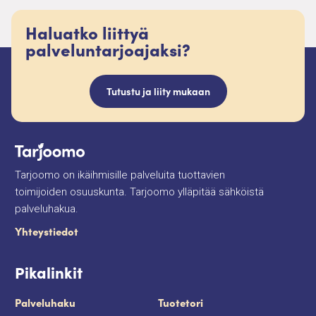
Haluatko liittyä
palveluntarjoajaksi?
Tutustu ja liity mukaan
Tarjoomo on ikäihmisille palveluita tuottavien
toimijoiden osuuskunta. Tarjoomo ylläpitää sähköistä
palveluhakua.
Yhteystiedot
Pikalinkit
Palveluhaku
Tuotetori