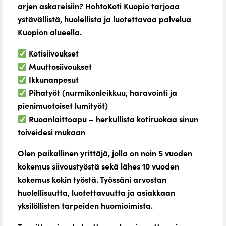
arjen askareisiin? HohtoKoti Kuopio tarjoaa
ystävällistä, huolellista ja luotettavaa palvelua
Kuopion alueella.
Kotisiivoukset
Muuttosiivoukset
Ikkunanpesut
Pihatyöt (nurmikonleikkuu, haravointi ja
pienimuotoiset lumityöt)
Ruoanlaittoapu – herkullista kotiruokaa sinun
toiveidesi mukaan
Olen paikallinen yrittäjä, jolla on noin 5 vuoden
kokemus siivoustyöstä sekä lähes 10 vuoden
kokemus kokin työstä. Työssäni arvostan
huolellisuutta, luotettavuutta ja asiakkaan
yksilöllisten tarpeiden huomioimista.