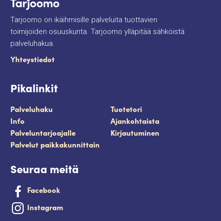
Tarjoomo on ikäihmisille palveluita tuottavien
toimijoiden osuuskunta. Tarjoomo ylläpitää sähköistä
palveluhakua.
Yhteystiedot
Pikalinkit
Palveluhaku
Tuotetori
Info
Ajankohtaista
Palveluntarjoajalle
Kirjautuminen
Palvelut paikkakunnittain
Seuraa meitä
Facebook
Instagram