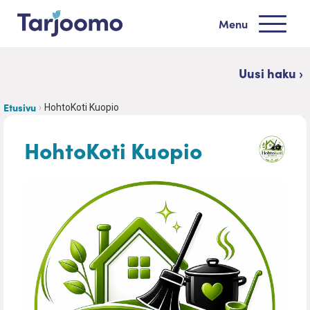
Siirry sisältöön
Menu
Tarjoomo etusivu
Uusi haku ›
Etusivu
HohtoKoti Kuopio
HohtoKoti Kuopio