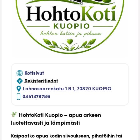
Kotisivut
Rekisteritiedot
Lahnasaarenkatu 1 B 1, 70820 KUOPIO
0451379786
HohtoKoti Kuopio – apua arkeen
luotettavasti ja lämpimästi
Kaipaatko apua kodin siivoukseen, pihatöihin tai