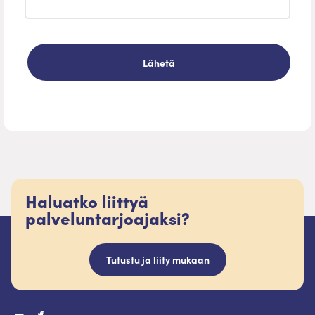
Haluatko liittyä
palveluntarjoajaksi?
Tutustu ja liity mukaan