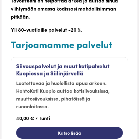
Tavoitteeni on helpottaa arkea ja auttaa sinua
viihtymään omassa kodissasi mahdollisimman
pitkään.
Yli 80-vuotiaille palvelut -20 %.
Tarjoamamme palvelut
Siivouspalvelut ja muut kotipalvelut
Kuopiossa ja Siilinjärvellä
Luotettavaa ja huolellista apua arkeen.
HohtoKoti Kuopio auttaa kotisiivouksissa,
muuttosiivouksissa, pihatöissä ja
ruoanlaitossa.
40,00 € / Tunti
Katso lisää