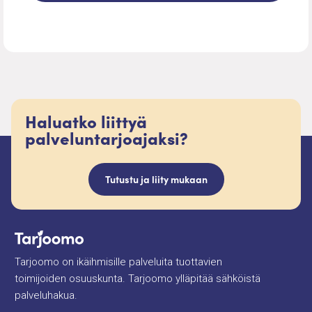
Haluatko liittyä
palveluntarjoajaksi?
Tutustu ja liity mukaan
Tarjoomo on ikäihmisille palveluita tuottavien
toimijoiden osuuskunta. Tarjoomo ylläpitää sähköistä
palveluhakua.