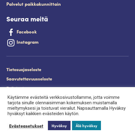
Palvelut paikkakunnittain
Seuraa meitä
Facebook
Instagram
Tietosuojaseloste
Saavutettavuusseloste
Evästeet
Käytämme evästeitä verkkosivustollamme, jotta voimme
Palveluntuottajan kirjautuminen.
tarjota sinulle olennaisimman kokemuksen muistamalla
mieltymyksesi ja toistuvat vierailut. Napsauttamalla Hyväksy
hyväksyt kaikkien evästeiden käytön.
Evästeasetukset
Hyväksy
Älä hyväksy