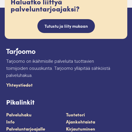
Haluatko liittyä
palveluntarjoajaksi?
Tutustu ja liity mukaan
Tarjoomo on ikäihmisille palveluita tuottavien
toimijoiden osuuskunta. Tarjoomo ylläpitää sähköistä
palveluhakua.
Yhteystiedot
Pikalinkit
Palveluhaku
Tuotetori
Info
Ajankohtaista
Palveluntarjoajalle
Kirjautuminen