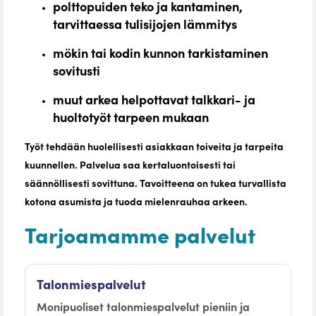
polttopuiden teko ja kantaminen,
tarvittaessa tulisijojen lämmitys
mökin tai kodin kunnon tarkistaminen
sovitusti
muut arkea helpottavat talkkari- ja
huoltotyöt tarpeen mukaan
Työt tehdään huolellisesti asiakkaan toiveita ja tarpeita
kuunnellen. Palvelua saa kertaluontoisesti tai
säännöllisesti sovittuna. Tavoitteena on tukea turvallista
kotona asumista ja tuoda mielenrauhaa arkeen.
Tarjoamamme palvelut
Talonmiespalvelut
Monipuoliset talonmiespalvelut pieniin ja