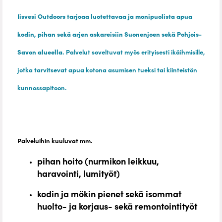
Iisvesi Outdoors tarjoaa luotettavaa ja monipuolista apua
kodin, pihan sekä arjen askareisiin Suonenjoen sekä Pohjois-
Savon alueella.
Palvelut soveltuvat myös erityisesti ikäihmisille,
jotka tarvitsevat apua kotona asumisen tueksi tai kiinteistön
kunnossapitoon.
Palveluihin kuuluvat mm.
pihan hoito (nurmikon leikkuu,
haravointi, lumityöt)
kodin ja mökin pienet sekä isommat
huolto- ja korjaus- sekä remontointityöt