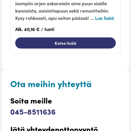
isompiin arjen askareisiin aina puun sisälle
kannoista, asiointiapuun sekä remontteihin.
Kysy rohkeasti, apu soiton päässä! ...
Lue lisää
Alk. 40,16 € / tunti
Katso lisää
Ota meihin yhteyttä
Soita meille
045-8511636
Jätä yhteydenottopyyntö