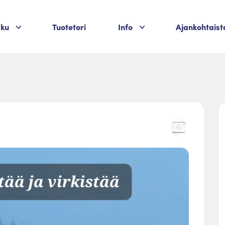
Palvelukategoriat
Palvelukategoriat
aku
Tuotetori
Info
Ajankohtaist