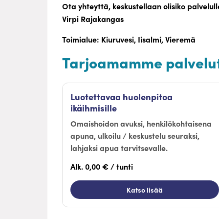
Ota yhteyttä, keskustellaan olisiko palvelu
Virpi Rajakangas
Toimialue: Kiuruvesi, Iisalmi, Vieremä
Tarjoamamme palvelu
Luotettavaa huolenpitoa
ikäihmisille
Omaishoidon avuksi, henkilökohtaisena
apuna, ulkoilu / keskustelu seuraksi,
lahjaksi apua tarvitsevalle.
Alk. 0,00 € / tunti
Katso lisää