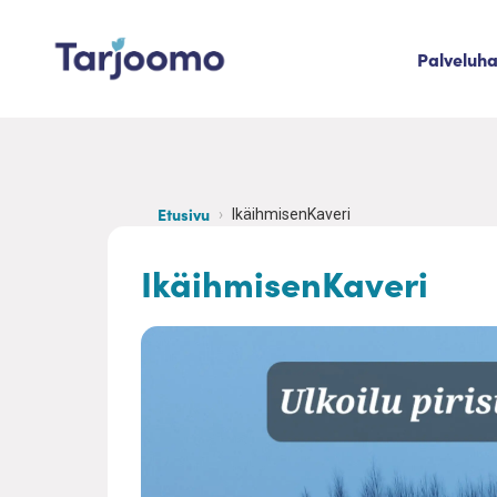
Siirry sisältöön
Palveluh
Tarjoomo etusivu
Etusivu
IkäihmisenKaveri
IkäihmisenKaveri