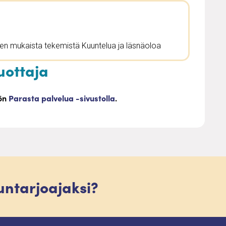
en mukaista tekemistä Kuuntelua ja läsnäoloa
uottaja
öön
Parasta palvelua -sivustolla
.
luntarjoajaksi?