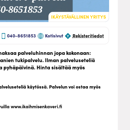
IKÄYSTÄVÄLLINEN YRITYS
040-8651853
Kotisivut
Rekisteritiedot
i maksaa palveluhinnan jopa kokonaan:
nien tukipalvelu. Ilman palveluseteliä
ja pyhäpäivinä. Hinta sisältää myös
alveluseteliä käytössä. Palvelun voi ostaa myös
en kotisivuilla www.ikaihmisenkaveri.fi
logspot.fi