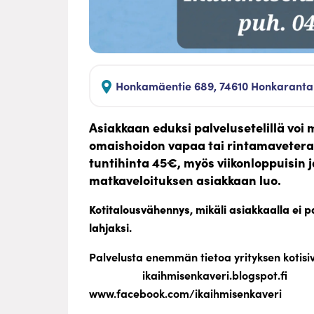
Honkamäentie 689, 74610 Honkaranta
Asiakkaan eduksi palvelusetelillä vo
omaishoidon vapaa tai rintamaveteraa
tuntihinta 45€, myös viikonloppuisin 
matkaveloituksen asiakkaan luo.
Kotitalousvähennys, mikäli asiakkaalla ei p
lahjaksi.
Palvelusta enemmän tietoa yrityks
ikaihmisenkaveri.b
www.facebook.com/ikaihmisenkaveri