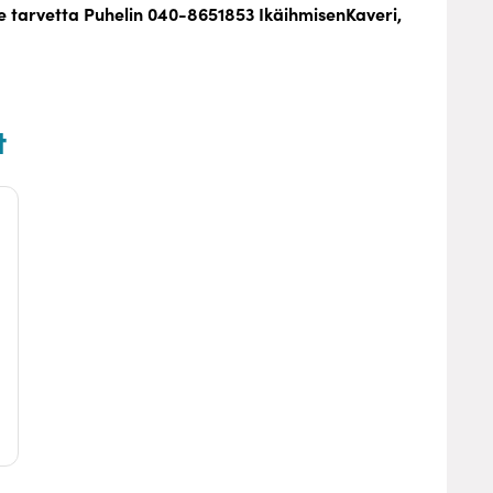
lle tarvetta Puhelin 040-8651853 IkäihmisenKaveri,
t