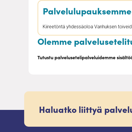
Palvelulupauksemme
Kiireetöntä yhdessäoloa Vanhuksen toiveid
Olemme palvelusetelit
Tutustu palvelusetelipalveluidemme sisält
Haluatko liittyä palve