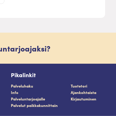
luntarjoajaksi?
Pikalinkit
Palveluhaku
Tuotetori
Info
Ajankohtaista
Palveluntarjoajalle
Kirjautuminen
Palvelut paikkakunnittain