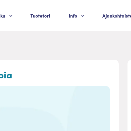
Palvelukategoriat
Palvelukategoriat
aku
Tuotetori
Info
Ajankohtaist
pia