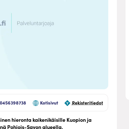
0456398738
Kotisivut
Rekisteritiedot
inen hieronta kaikenikäisille Kuopion ja
inä Pohjois-Savon alueella.