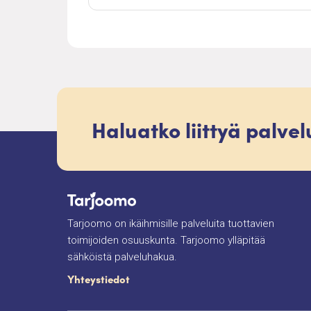
Haluatko liittyä palve
Tarjoomo on ikäihmisille palveluita tuottavien
toimijoiden osuuskunta. Tarjoomo ylläpitää
sähköistä palveluhakua.
Yhteystiedot