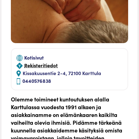
Kotisivut
Rekisteritiedot
Kissakuusentie 2-4, 72100 Karttula
0440576838
Olemme toimineet kuntoutuksen alalla
Karttulassa vuodesta 1991 alkaen ja
asiakkainamme on elämänkaaren kaikilta
vaiheilta olevia ihmisiä. Pidämme tärkeänä
kuunnella asiakkaidemme käsityksiä omista
voimavaroistaan, jolloin tavoitteiden