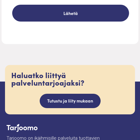
Haluatko liittyä
palveluntarjoajaksi?
Tutustu ja liity mukaan
Tarjoomo on ikäihmisille palveluita tuottavien