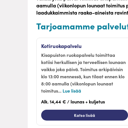
aamulla (viikonlopun lounaat toimitus 
laadukkaimmista raaka-aineista ravinto
Tarjoamamme palvelu
Kotiruokapalvelu
Kisapuiston ruokapalvelu toimittaa
kotiisi herkullisen ja terveellisen lounaan
vaikka joka päivä. Toimitus arkipäivisin
klo 13:00 mennessä, kun tilaat ennen klo
8:00 aamulla (viikonlopun lounaat
toimitus...
Lue lisää
Alk. 14,44 € / lounas + kuljetus
Katso lisää