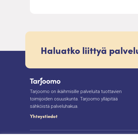
Haluatko liittyä palve
Tarjoomo on ikäihmisille palveluita tuottavien
toimijoiden osuuskunta. Tarjoomo ylläpitää
sähköistä palveluhakua.
Yhteystiedot