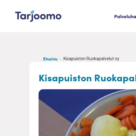
Siirry sisältöön
Palveluh
Tarjoomo etusivu
Etusivu
Kisapuiston Ruokapalvelut oy
Kisapuiston Ruokapal