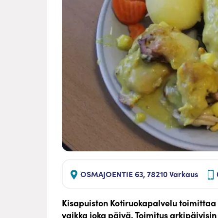
OSMAJOENTIE 63, 78210 Varkaus
Kisapuiston Kotiruokapalvelu toimittaa k
vaikka joka päivä. Toimitus arkipäivisi