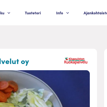
Palvelukategoriat
Palvelukategoriat
aku
Tuotetori
Info
Ajankohtaist
velut oy