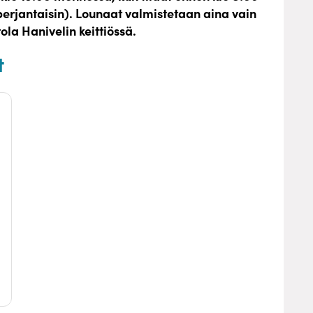
perjantaisin). Lounaat valmistetaan aina vain
la Hanivelin keittiössä.
t