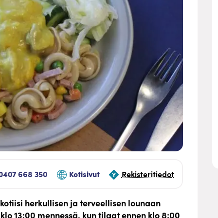
0407 668 350
Kotisivut
Rekisteritiedot
otiisi herkullisen ja terveellisen lounaan
n klo 13:00 mennessä, kun tilaat ennen klo 8:00