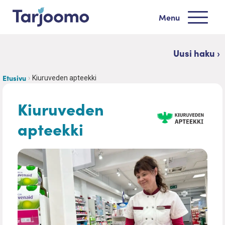
Siirry sisältöön
Menu
Tarjoomo etusivu
Uusi haku ›
Etusivu
Kiuruveden apteekki
Kiuruveden
apteekki