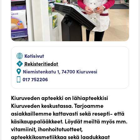
Kotisivut
Rekisteritiedot
Niemistenkatu 1, 74700 Kiuruvesi
017 752206
Kiuruveden apteekki on lähiapteekkisi
Kiuruveden keskustassa. Tarjoamme
asiakkaillemme kattavasti sekä resepti- että
käsikauppalääkkeet. Löydät meiltä myös mm.
vitamiinit, ihonhoitotuotteet,
apteekkikosmetiikkaa sekä laadukkaat