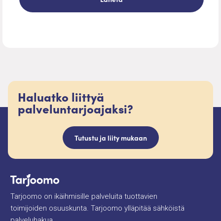
Haluatko liittyä
palveluntarjoajaksi?
Tutustu ja liity mukaan
Tarjoomo on ikäihmisille palveluita tuottavien
toimijoiden osuuskunta. Tarjoomo ylläpitää sähköistä
palveluhakua.