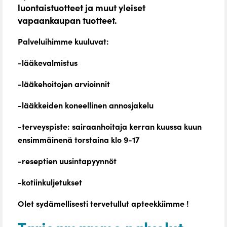
luontaistuotteet ja muut yleiset
vapaankaupan tuotteet.
Palveluihimme kuuluvat:
-lääkevalmistus
-lääkehoitojen arvioinnit
-lääkkeiden koneellinen annosjakelu
-terveyspiste: sairaanhoitaja kerran kuussa kuun
ensimmäinenä torstaina klo 9-17
-reseptien uusintapyynnöt
-kotiinkuljetukset
Olet sydämellisesti tervetullut apteekkiimme !
Tarjoamamme palvelut