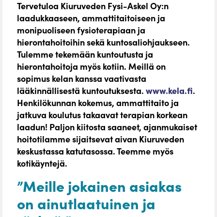
Tervetuloa Kiuruveden Fysi-Askel Oy:n
laadukkaaseen, ammattitaitoiseen ja
monipuoliseen fysioterapiaan ja
hierontahoitoihin sekä kuntosaliohjaukseen.
Tulemme tekemään kuntoutusta ja
hierontahoitoja myös kotiin. Meillä on
sopimus kelan kanssa vaativasta
lääkinnällisestä kuntoutuksesta.
www.kela.fi
.
Henkilökunnan kokemus, ammattitaito ja
jatkuva koulutus takaavat terapian korkean
laadun! Paljon kiitosta saaneet, ajanmukaiset
hoitotilamme sijaitsevat aivan Kiuruveden
keskustassa katutasossa. Teemme myös
kotikäyntejä.
”Meille jokainen asiakas
on ainutlaatuinen ja