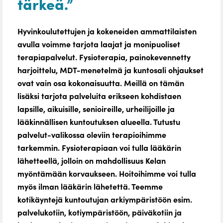
tärkeä.”
Hyvinkoulutettujen ja kokeneiden ammattilaisten
avulla voimme tarjota laajat ja monipuoliset
terapiapalvelut. Fysioterapia, painokevennetty
harjoittelu, MDT-menetelmä ja kuntosali ohjaukset
ovat vain osa kokonaisuutta. Meillä on tämän
lisäksi tarjota palveluita erikseen kohdistaen
lapsille, aikuisille, senioireille, urheilijoille ja
lääkinnällisen kuntoutuksen alueella. Tutustu
palvelut-valikossa oleviin terapioihimme
tarkemmin. Fysioterapiaan voi tulla lääkärin
lähetteellä, jolloin on mahdollisuus Kelan
myöntämään korvaukseen. Hoitoihimme voi tulla
myös ilman lääkärin lähetettä. Teemme
kotikäyntejä kuntoutujan arkiympäristöön esim.
palvelukotiin, kotiympäristöön, päiväkotiin ja