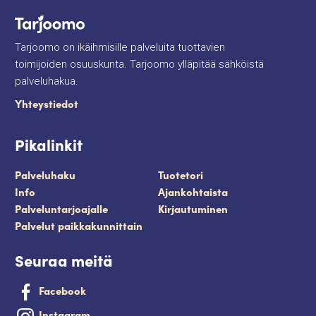
Tarjoomo on ikäihmisille palveluita tuottavien
toimijoiden osuuskunta. Tarjoomo ylläpitää sähköistä
palveluhakua.
Yhteystiedot
Pikalinkit
Palveluhaku
Tuotetori
Info
Ajankohtaista
Palveluntarjoajalle
Kirjautuminen
Palvelut paikkakunnittain
Seuraa meitä
Facebook
Instagram