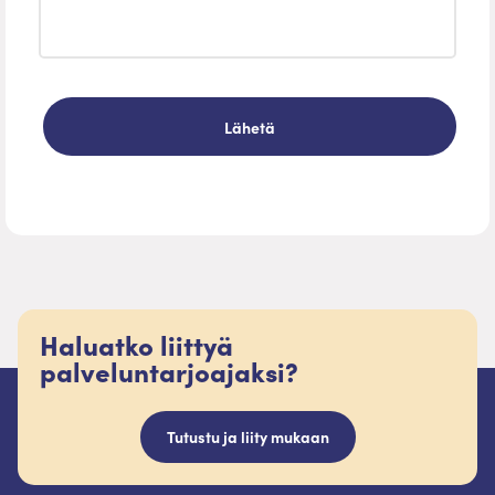
Haluatko liittyä
palveluntarjoajaksi?
Tutustu ja liity mukaan