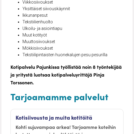
Viikkosiivoukset
Yksittäiset siivouskäynnit
Ikkunanpesut
Tekstiilienhuolto
Ulkoilu- ja asiointiapu
Muut kotityöt
Muuttosiivoukset
Mökkisiivoukset
Tekstiilipintaisten huonekalujen pesu pesurilla
Kotipalvelu Pajunkissa työllistää noin 8 työntekijää
ja yritystä luotsaa kotipalveluyrittäjä Pinja
Torssonen.
Tarjoamamme palvelut
Kotisiivousta ja muita kotitöitä
Kohti sujuvampaa arkea! Tarjoamme koteihin