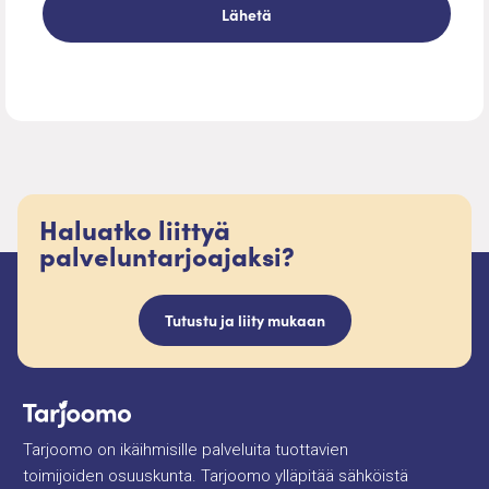
Haluatko liittyä
palveluntarjoajaksi?
Tutustu ja liity mukaan
Tarjoomo on ikäihmisille palveluita tuottavien
toimijoiden osuuskunta. Tarjoomo ylläpitää sähköistä