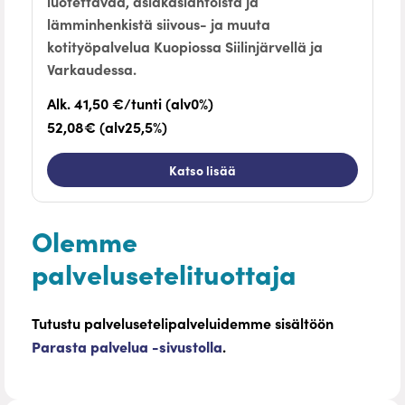
luotettavaa, asiakaslähtöistä ja
lämminhenkistä siivous- ja muuta
kotityöpalvelua Kuopiossa Siilinjärvellä ja
Varkaudessa.
Alk. 41,50 €/tunti (alv0%)
52,08€ (alv25,5%)
Katso lisää
Olemme
palvelusetelituottaja
Tutustu palvelusetelipalveluidemme sisältöön
Parasta palvelua -sivustolla
.