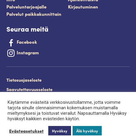
Palveluntarjoajalle
Kirjautuminen
Palvelut paikkakunnittain
Seuraa meitä
Facebook
Instagram
Tietosuojaseloste
Saavutettavuusseloste
Evästeet
Käytämme evästeitä verkkosivustollamme, jotta voimme
tarjota sinulle olennaisimman kokemuksen muistamalla
Palveluntuottajan kirjautuminen.
mieltymyksesi ja toistuvat vierailut. Napsauttamalla Hyväksy
hyväksyt kaikkien evästeiden käytön.
Evästeasetukset
Hyväksy
Älä hyväksy