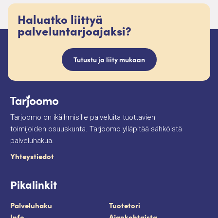
Haluatko liittyä
palveluntarjoajaksi?
Tutustu ja liity mukaan
Tarjoomo on ikäihmisille palveluita tuottavien
toimijoiden osuuskunta. Tarjoomo ylläpitää sähköistä
palveluhakua.
Yhteystiedot
Pikalinkit
Palveluhaku
Tuotetori
Info
Ajankohtaista