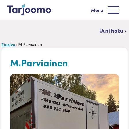
Siirry sisältöön
Menu
Tarjoomo etusivu
Uusi haku ›
Etusivu
M.Parviainen
M.Parviainen