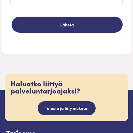
Haluatko liittyä
palveluntarjoajaksi?
Tutustu ja liity mukaan