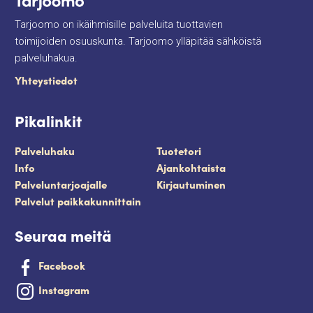
Tarjoomo on ikäihmisille palveluita tuottavien
toimijoiden osuuskunta. Tarjoomo ylläpitää sähköistä
palveluhakua.
Yhteystiedot
Pikalinkit
Palveluhaku
Tuotetori
Info
Ajankohtaista
Palveluntarjoajalle
Kirjautuminen
Palvelut paikkakunnittain
Seuraa meitä
Facebook
Instagram