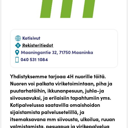
Kotisivut
Rekisteritiedot
Maaningantie 32, 71750 Maaninka
040 531 1084
Yhdistyksemme tarjoaa 4H nuorille töitä.
Nuoren voi palkata viriketoimintaan, piha ja
puutarhatöihin, ikkunanpesuun, juhla-ja
siivousavuksi, ja erilaisiin tapahtumiin yms.
Kotipalvelussa saatavilla omaishoidon
sijaistamista palvelusetelillä, ja
itsemaksavana mm siivousta, ulkoilua, ruuan
valmistamista, pesuapua ja virikepalvelua