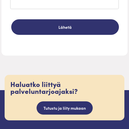
Haluatko liittyä
palveluntarjoajaksi?
Tutustu ja liity mukaan