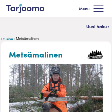
Siirry sisältöön
Menu
Tarjoomo etusivu
Uusi haku ›
Etusivu
Metsämalinen
Metsämalinen