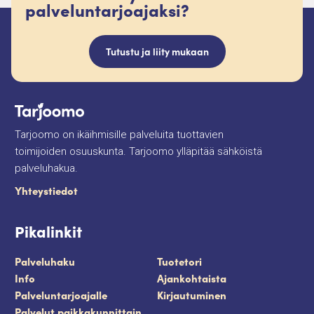
palveluntarjoajaksi?
Tutustu ja liity mukaan
Tarjoomo on ikäihmisille palveluita tuottavien
toimijoiden osuuskunta. Tarjoomo ylläpitää sähköistä
palveluhakua.
Yhteystiedot
Pikalinkit
Palveluhaku
Tuotetori
Info
Ajankohtaista
Palveluntarjoajalle
Kirjautuminen
Palvelut paikkakunnittain