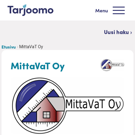
Siirry sisältöön
Menu
Tarjoomo etusivu
Uusi haku ›
Etusivu
MittaVaT Oy
MittaVaT Oy