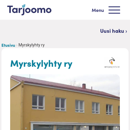
Siirry sisältöön
Menu
Tarjoomo etusivu
Uusi haku ›
Etusivu
Myrskylyhty ry
Myrskylyhty ry