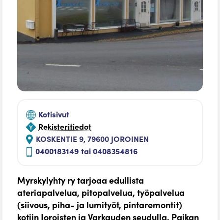
Kotisivut
Rekisteritiedot
KOSKENTIE 9, 79600 JOROINEN
0400183149 tai 0408354816
Myrskylyhty ry tarjoaa edullista
ateriapalvelua, pitopalvelua, työpalvelua
(siivous, piha- ja lumityöt, pintaremontit)
kotiin Joroisten ja Varkauden seudulla. Paikan