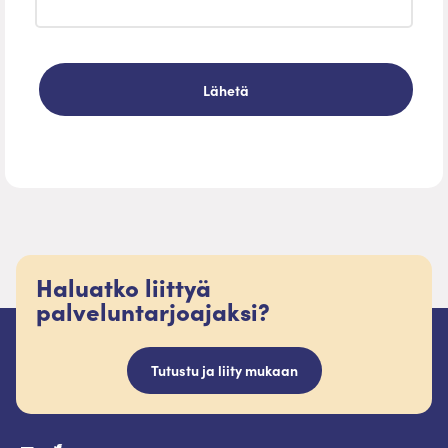
Haluatko liittyä
palveluntarjoajaksi?
Tutustu ja liity mukaan