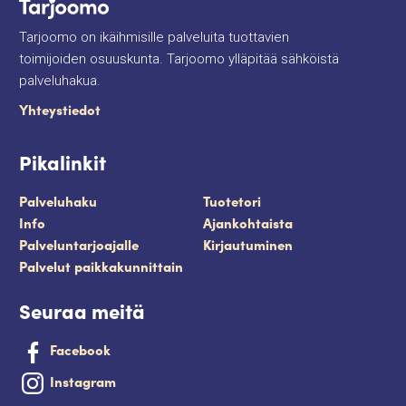
Tarjoomo on ikäihmisille palveluita tuottavien
toimijoiden osuuskunta. Tarjoomo ylläpitää sähköistä
palveluhakua.
Yhteystiedot
Pikalinkit
Palveluhaku
Tuotetori
Info
Ajankohtaista
Palveluntarjoajalle
Kirjautuminen
Palvelut paikkakunnittain
Seuraa meitä
Facebook
Instagram