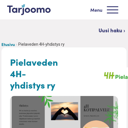
Siirry sisältöön
Menu
Tarjoomo etusivu
Uusi haku ›
Etusivu
Pielaveden 4H-yhdistys ry
Pielaveden
4H-
yhdistys ry