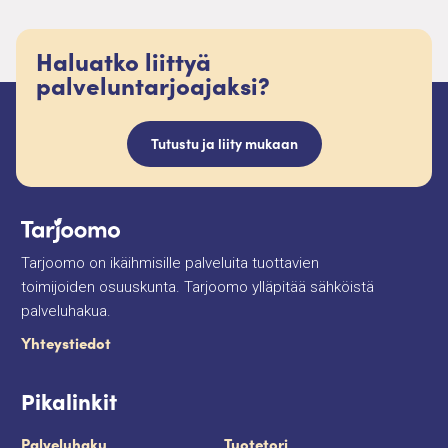
Haluatko liittyä
palveluntarjoajaksi?
Tutustu ja liity mukaan
Tarjoomo on ikäihmisille palveluita tuottavien
toimijoiden osuuskunta. Tarjoomo ylläpitää sähköistä
palveluhakua.
Yhteystiedot
Pikalinkit
Palveluhaku
Tuotetori