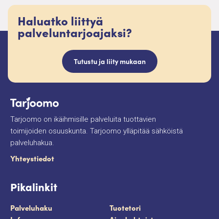
Haluatko liittyä
palveluntarjoajaksi?
Tutustu ja liity mukaan
Tarjoomo on ikäihmisille palveluita tuottavien
toimijoiden osuuskunta. Tarjoomo ylläpitää sähköistä
palveluhakua.
Yhteystiedot
Pikalinkit
Palveluhaku
Tuotetori