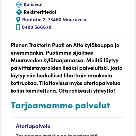
Kotisivut
Rekisteritiedot
Rantatie 2, 73460 Muuruvesi
0400 586670
Pienen Traktorin Puoti on Aito kyläkauppa ja
enemmänkin. Puotimme sijaitsee
Muuruveden kylätaajamassa. Meiltä löytyy
päivittäistavaroiden lisäksi palvelutiski, josta
löytyy niin herkulliset lihat kuin maukasta
kotiruokaa. Tilattavissa myös ateriapalvelua
kotiin toimitettuna. Ota rohkeasti yhteyttä!
Tarjoamamme palvelut
Ateriapalvelu
Tarjoamme maistuvaa ja perinteistä