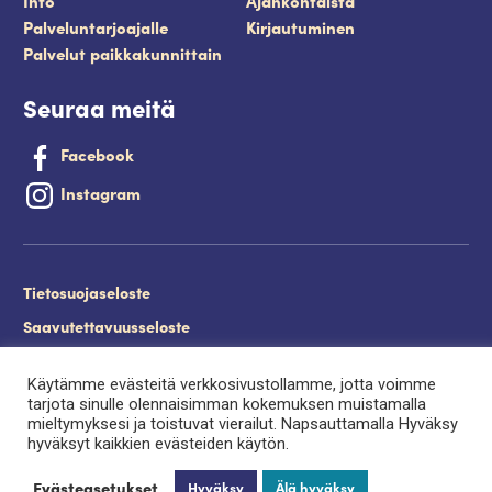
Info
Ajankohtaista
Palveluntarjoajalle
Kirjautuminen
Palvelut paikkakunnittain
Seuraa meitä
Facebook
Instagram
Tietosuojaseloste
Saavutettavuusseloste
Evästeet
Käytämme evästeitä verkkosivustollamme, jotta voimme
Palveluntuottajan kirjautuminen.
tarjota sinulle olennaisimman kokemuksen muistamalla
mieltymyksesi ja toistuvat vierailut. Napsauttamalla Hyväksy
hyväksyt kaikkien evästeiden käytön.
Evästeasetukset
Hyväksy
Älä hyväksy