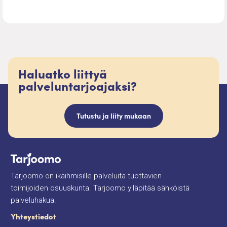
Haluatko liittyä
palveluntarjoajaksi?
Tutustu ja liity mukaan
Tarjoomo on ikäihmisille palveluita tuottavien
toimijoiden osuuskunta. Tarjoomo ylläpitää sähköistä
palveluhakua.
Yhteystiedot