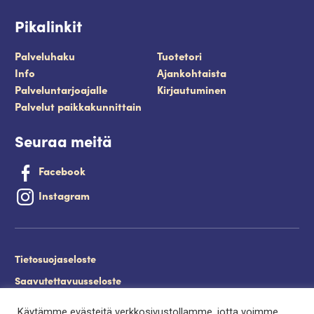
Pikalinkit
Palveluhaku
Tuotetori
Info
Ajankohtaista
Palveluntarjoajalle
Kirjautuminen
Palvelut paikkakunnittain
Seuraa meitä
Facebook
Instagram
Tietosuojaseloste
Saavutettavuusseloste
Evästeet
Käytämme evästeitä verkkosivustollamme, jotta voimme