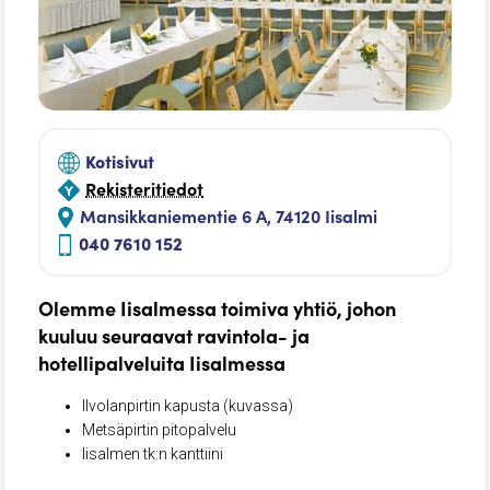
Kotisivut
Rekisteritiedot
Mansikkaniementie 6 A, 74120 Iisalmi
040 7610 152
Olemme Iisalmessa toimiva yhtiö, johon
kuuluu seuraavat ravintola- ja
hotellipalveluita Iisalmessa
Ilvolanpirtin kapusta (kuvassa)
Metsäpirtin pitopalvelu
Iisalmen tk:n kanttiini