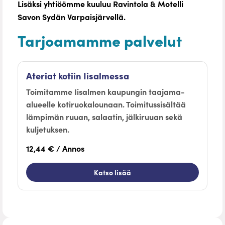
Lisäksi yhtiöömme kuuluu Ravintola & Motelli
Savon Sydän Varpaisjärvellä.
Tarjoamamme palvelut
Ateriat kotiin Iisalmessa
Toimitamme Iisalmen kaupungin taajama-
alueelle kotiruokalounaan. Toimitussisältää
lämpimän ruuan, salaatin, jälkiruuan sekä
kuljetuksen.
12,44 € / Annos
Katso lisää