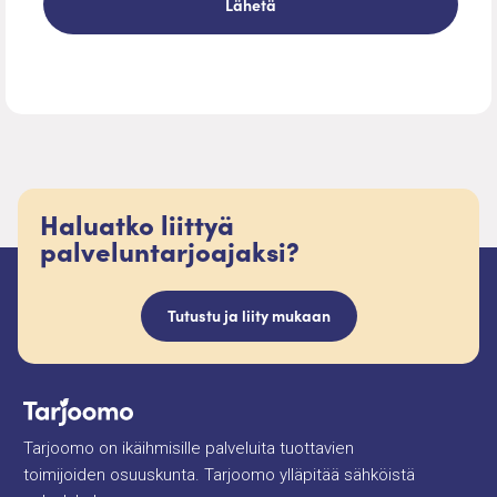
Haluatko liittyä
palveluntarjoajaksi?
Tutustu ja liity mukaan
Tarjoomo on ikäihmisille palveluita tuottavien
toimijoiden osuuskunta. Tarjoomo ylläpitää sähköistä