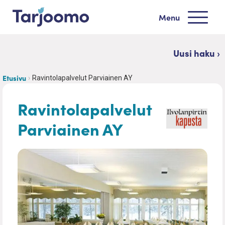
Siirry sisältöön
Menu
Tarjoomo etusivu
Uusi haku ›
Etusivu
Ravintolapalvelut Parviainen AY
Ravintolapalvelut
Parviainen AY