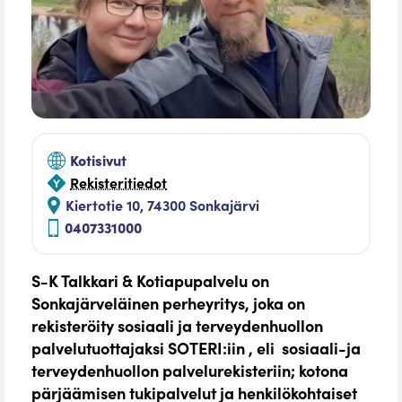
Kotisivut
Rekisteritiedot
Kiertotie 10, 74300 Sonkajärvi
0407331000
S-K Talkkari & Kotiapupalvelu on
Sonkajärveläinen perheyritys, joka on
rekisteröity sosiaali ja terveydenhuollon
palvelutuottajaksi SOTERI:iin , eli sosiaali-ja
terveydenhuollon palvelurekisteriin; kotona
pärjäämisen tukipalvelut ja henkilökohtaiset