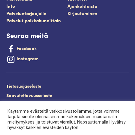
Info
Ajankohtaista
Palveluntarjoajalle
Kirjautuminen
Palvelut paikkakunnittain
Seuraa meitä
Facebook
Instagram
Tietosuojaseloste
Saavutettavuusseloste
Evästeet
Käytämme evästeitä verkkosivustollamme, jotta voimme
Palveluntuottajan kirjautuminen.
tarjota sinulle olennaisimman kokemuksen muistamalla
mieltymyksesi ja toistuvat vierailut. Napsauttamalla Hyväksy
hyväksyt kaikkien evästeiden käytön.