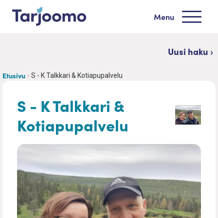
Siirry sisältöön
Menu
Tarjoomo etusivu
Uusi haku ›
Etusivu
S - K Talkkari & Kotiapupalvelu
S - K Talkkari &
Kotiapupalvelu