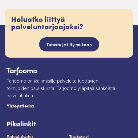
Haluatko liittyä
palveluntarjoajaksi?
Tutustu ja liity mukaan
Tarjoomo on ikäihmisille palveluita tuottavien
toimijoiden osuuskunta. Tarjoomo ylläpitää sähköistä
palveluhakua.
Yhteystiedot
Pikalinkit
Palveluhaku
Tuotetori